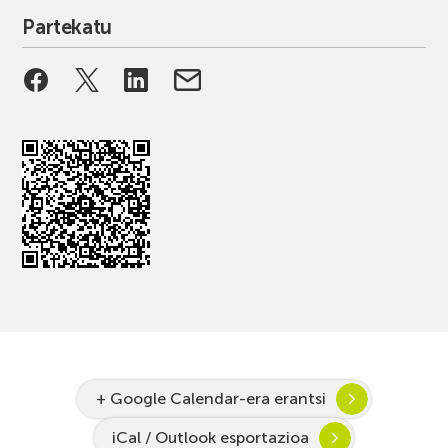
Partekatu
+ Google Calendar-era erantsi
iCal / Outlook esportazioa