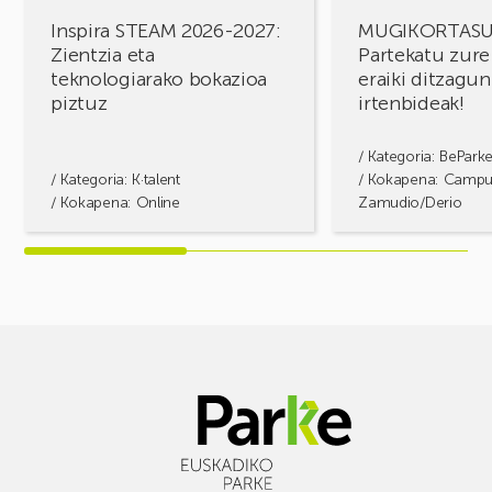
piztuz
Inspira STEAM 2026-2027:
MUGIKORTAS
Zientzia eta
Partekatu zure
teknologiarako bokazioa
eraiki ditzagun
piztuz
irtenbideak!
/ Kategoria:
BePark
/ Kategoria:
K·talent
/ Kokapena: Camp
/ Kokapena: Online
Zamudio/Derio