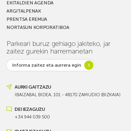
EKITALDIEN AGENDA
ARGITALPENAK
PRENTSA EREMUA
NORTASUN KORPORATIBOA
Parkeari buruz gehiago jakiteko, jar
zaitez gurekin harremanetan
Informa zaitez eta aurrera egin
AURKI GAITZAZU
IBAIZABAL BIDEA, 101 - 48170 ZAMUDIO (BIZKAIA)
DEI IEZAGUZU
+34 944 039 500