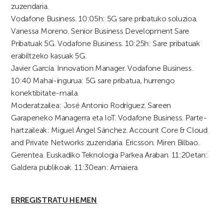
zuzendaria.
Vodafone Business. 10:05h: 5G sare pribatuko soluzioa.
Vanessa Moreno. Senior Business Development Sare
Pribatuak 5G. Vodafone Business. 10:25h: Sare pribatuak
erabiltzeko kasuak 5G.
Javier García. Innovation Manager. Vodafone Business.
10:40 Mahai-ingurua: 5G sare pribatua, hurrengo
konektibitate-maila.
Moderatzailea: José Antonio Rodríguez. Sareen
Garapeneko Managerra eta IoT. Vodafone Business. Parte-
hartzaileak: Miguel Ángel Sánchez. Account Core & Cloud
and Private Networks zuzendaria. Ericsson. Miren Bilbao.
Gerentea. Euskadiko Teknologia Parkea Araban. 11:20etan:
Galdera publikoak. 11:30ean: Amaiera.
ERREGISTRATU HEMEN