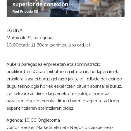
EGUNA
Martxoak 21, osteguna
10:00etatik 11:30era (penintsulako ordua)
Aukera paregabea enpresetan eta administrazio
publikoetan 5G sare pribatuen gaitasunari, hedapenari eta
erabilera-kasuei buruz gehiago jakiteko. Ibilbide bat egingo
dugu teknologia horrek eskaintzen dituen abantailei buruz,
zer sektore ari diren dagoeneko teknologia horretaz
baliatzen eta zer erronka dituen haren ezarpenak adituen
esperientziaren eta iritziaren bidez.
Agenda: 10:00 Ongietorria.
Carlos Becker. Marketineko eta Negozio Garapeneko