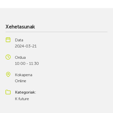
Xehetasunak
Data
2024-03-21
Ordua
10:00 - 11:30
Kokapena
Online
Kategoriak
K·future