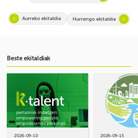
Aurreko ekitaldia
Hurrengo ekitaldia
Beste ekitaldiak
Ekitaldia
Ekitaldia
ikusi
ikusi
Inspira
MUGIKORTASUN
STEAM
FOROA
2026-
Partekatu
2027:
zure
Zientzia
erronkak,
eta
eraiki
teknologiarako
ditzagun
bokazioa
irtenbideak!
2026-09-10
2026-09-15