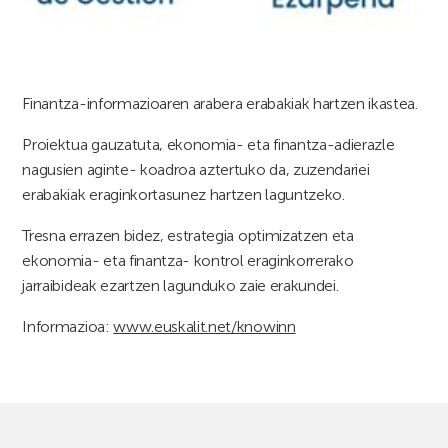
Finantza-informazioaren arabera erabakiak hartzen ikastea.
Proiektua gauzatuta, ekonomia- eta finantza-adierazle
nagusien aginte- koadroa aztertuko da, zuzendariei
erabakiak eraginkortasunez hartzen laguntzeko.
Tresna errazen bidez, estrategia optimizatzen eta
ekonomia- eta finantza- kontrol eraginkorrerako
jarraibideak ezartzen lagunduko zaie erakundei.
Informazioa:
www.euskalit.net/knowinn