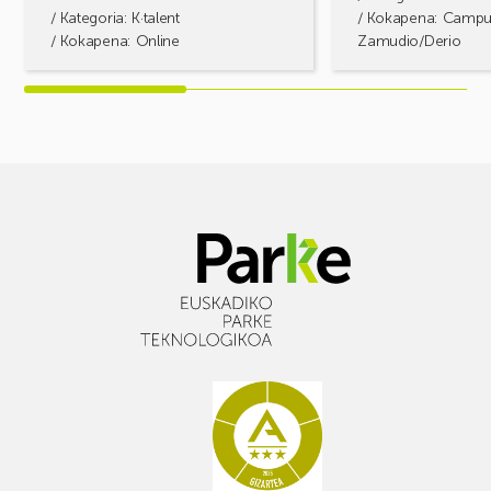
/ Kategoria:
K·talent
/ Kokapena: Camp
/ Kokapena: Online
Zamudio/Derio