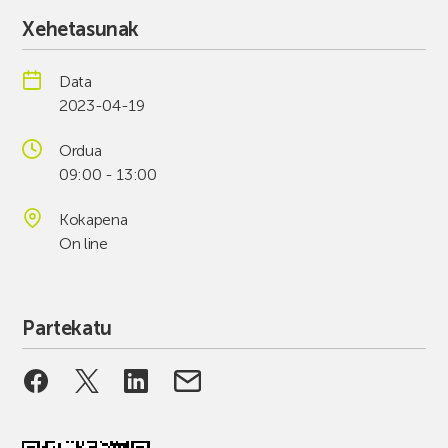
Xehetasunak
Data
2023-04-19
Ordua
09:00 - 13:00
Kokapena
On line
Partekatu