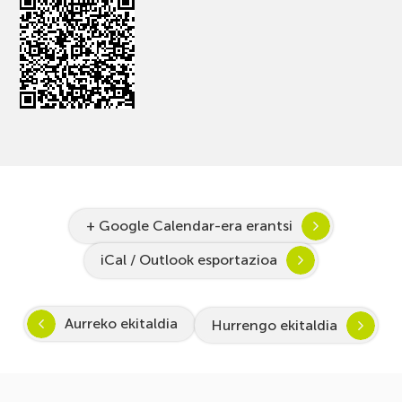
+ Google Calendar-era erantsi
iCal / Outlook esportazioa
Aurreko ekitaldia
Hurrengo ekitaldia