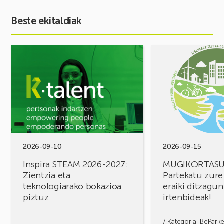
Beste ekitaldiak
Ekitaldia
Ekitaldia
ikusi
ikusi
Inspira
MUGIKORTASUN
STEAM
FOROA
2026-
Partekatu
2027:
zure
Zientzia
erronkak,
eta
eraiki
teknologiarako
ditzagun
bokazioa
irtenbideak!
2026-09-10
2026-09-15
piztuz
Inspira STEAM 2026-2027:
MUGIKORTAS
Zientzia eta
Partekatu zure
teknologiarako bokazioa
eraiki ditzagun
piztuz
irtenbideak!
/ Kategoria:
BePark