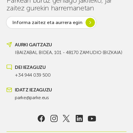
Parkeari buruz gehiago jakiteko, jar
zaitez gurekin harremanetan
Informa zaitez eta aurrera egin
AURKI GAITZAZU
IBAIZABAL BIDEA, 101 - 48170 ZAMUDIO (BIZKAIA)
DEI IEZAGUZU
+34 944 039 500
IDATZ IEZAGUZU
parke@parke.eus