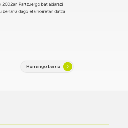
k 2002an Partzuergo bat abiarazi
tu beharra dago eta horretan datza
Hurrengo berria