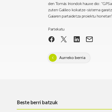
den Tomás Iriondok hauxe dio: “GPSar
zuten Galileo kokatze-sistema garatze
Gaiaren partaidetza proiektu honetan”
Partekatu
Aurreko berria
Beste berri batzuk