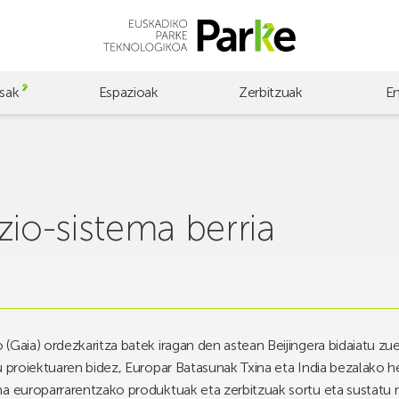
sak
Espazioak
Zerbitzuak
E
zio-sistema berria
(Gaia) ordezkaritza batek iragan den astean Beijingera bidaiatu z
u proiektuaren bidez, Europar Batasunak Txina eta India bezalako he
a europarrarentzako produktuak eta zerbitzuak sortu eta sustatu n