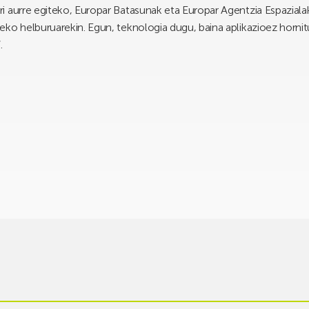
i aurre egiteko, Europar Batasunak eta Europar Agentzia Espaziala
ko helburuarekin. Egun, teknologia dugu, baina aplikazioez horni
.