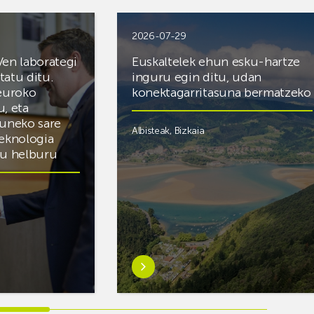
2026-07-29
Ven laborategi
Euskaltelek ehun esku-hartze
itatu ditu.
inguru egin ditu, udan
 euroko
konektagarritasuna bermatzeko
u, eta
zuneko sare
Albisteak
,
Bizkaia
teknologia
du helburu
Ezagutu
gehiago:Euskaltelek
ategi
ehun
esku-