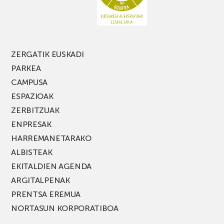
FEST
jaialdiaren
edizio
berria!
ZERGATIK EUSKADI
PARKEA
CAMPUSA
ESPAZIOAK
ZERBITZUAK
ENPRESAK
HARREMANETARAKO
ALBISTEAK
EKITALDIEN AGENDA
ARGITALPENAK
PRENTSA EREMUA
NORTASUN KORPORATIBOA