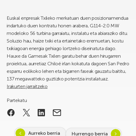
Euskal enpresak Txileko merkatuan duen posizionamendua
indartuko duen kontratu honen arabera, G114-2.0 MW
modeloko 56 turbina garraiatu, instalatu eta abiaraziko ditu.
Soluzio hau, haize txiki eta ertainetako eremuetan, kostu
txikiagoan energia gehiago lortzeko diseinatuta dago.
Hauxe da Gamesak Txilen garatu behar duen hirugarren
proiektua, aurretiaz Chiloé irlan kokatuta dagoen San Pedro
esparru eolikoko lehen eta bigarren faseak gauzatu baititu,
137 megawatteko guztizko potentzia instalatuaz.
Irakurten jarraitzeko
Partekatu
Aurreko berria
Hurrengo berria