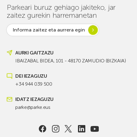
Parkeari buruz gehiago jakiteko, jar
zaitez gurekin harremanetan
Informa zaitez eta aurrera egin
AURKI GAITZAZU
IBAIZABAL BIDEA, 101 - 48170 ZAMUDIO (BIZKAIA)
DEI IEZAGUZU
+34 944 039 500
IDATZ IEZAGUZU
parke@parke.eus