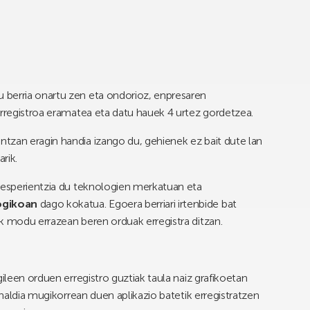
 berria onartu zen eta ondorioz, enpresaren
erregistroa eramatea eta datu hauek 4 urtez gordetzea.
tzan eragin handia izango du, gehienek ez bait dute lan
rik.
o esperientzia du teknologien merkatuan eta
ogikoan
dago kokatua. Egoera berriari irtenbide bat
ak modu errazean beren orduak erregistra ditzan.
ileen orduen erregistro guztiak taula naiz grafikoetan
analdia mugikorrean duen aplikazio batetik erregistratzen