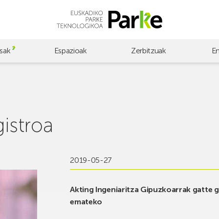
sak
Espazioak
Zerbitzuak
E
gistroa
2019-05-27
Akting Ingeniaritza Gipuzkoarrak gatte g
emateko