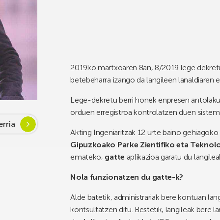
2019ko martxoaren 8an, 8/2019 lege dekretu
betebeharra izango da langileen lanaldiaren 
Lege-dekretu berri honek enpresen antolakun
orduen erregistroa kontrolatzen duen sistema
rria
Akting Ingeniaritzak 12 urte baino gehiagok
Gipuzkoako Parke Zientifiko eta Teknol
emateko,
g
atte
aplikazioa garatu du langile
N
ol
a funzionatzen du gatte-k?
Alde batetik, administrariak bere kontuan lang
kontsultatzen ditu. Bestetik, langileak bere l