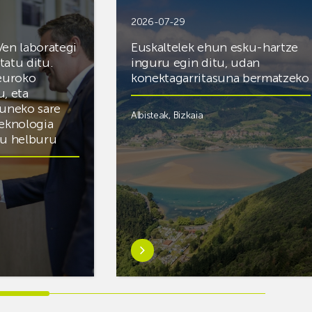
2026-07-29
Ven laborategi
Euskaltelek ehun esku-hartze
itatu ditu.
inguru egin ditu, udan
 euroko
konektagarritasuna bermatzeko
u, eta
zuneko sare
Albisteak
,
Bizkaia
teknologia
du helburu
Ezagutu
gehiago:Euskaltelek
ategi
ehun
esku-