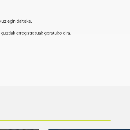
kuz egin daiteke.
a guztiak erregistratuak geratuko dira.