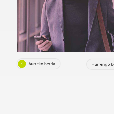
Aurreko berria
Hurrengo be