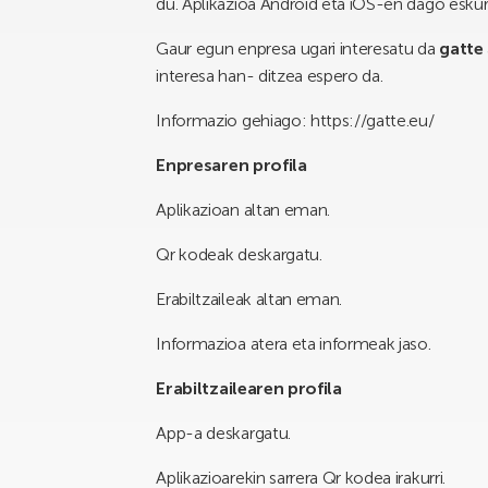
du. Aplikazioa Android eta iOS-en dago eskura
Gaur egun enpresa ugari interesatu da
g
atte
interesa han- ditzea espero da.
Informazio gehiago: https://gatte.eu/
En
p
r
e
s
a
r
e
n
p
r
o
fila
Aplikazioan altan eman.
Qr kodeak deskargatu.
Erabiltzaileak altan eman.
Informazioa atera eta informeak jaso.
E
r
a
b
i
l
tz
a
i
l
e
a
r
e
n
p
r
o
fila
App-a deskargatu.
Aplikazioarekin sarrera Qr kodea irakurri.