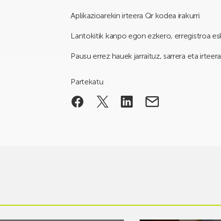
Aplikazioarekin irteera Qr kodea irakurri.
Lantokitik kanpo egon ezkero, erregistroa es
Pausu errez hauek jarraituz, sarrera eta irteer
Partekatu