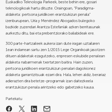
Euskadiko Teknologia Parkeek, beste behin ere, gosari
teknologikoak hartu dituzte. Oraingoan, “Paradigma-
aldaketa: pertsona juridikoen erantzukizun penala”
izenburupean, Uría y Menéndez Abogados bulegoko
bazkide zuzendari Arantza Estefaníak azken berritasunak
aurkeztu ditu, bai eta prebentziorako baliabideak ere.
300 parte-hartzaileek aukera izan dute iragan uztailaren
1ean indarrean sartu zen 1/2015 Lege Organikoak jasotzen
dituen aldaketak ezagutzeko, enpresen eskubide penalean
aldaketa nabarmenak txertatzen baitira. Hain zuzen,
pertsona juridikoen erantzukizun penalari dagokionez
aldaketa garrantzitsuak ezarri dira. Hala, lehen aldiz, berariaz
adierazten dira betetze-programak izan daitezkeela
erantzukizun penala arintzeko edo gabetzeko kausa.
Partekatu