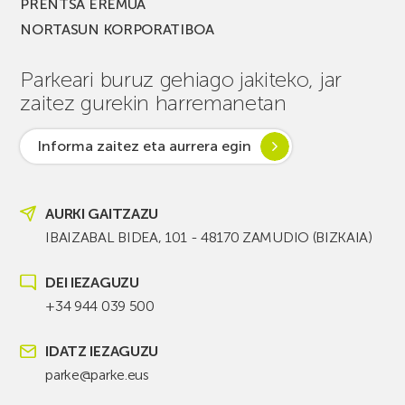
PRENTSA EREMUA
NORTASUN KORPORATIBOA
Parkeari buruz gehiago jakiteko, jar
zaitez gurekin harremanetan
Informa zaitez eta aurrera egin
AURKI GAITZAZU
IBAIZABAL BIDEA, 101 - 48170 ZAMUDIO (BIZKAIA)
DEI IEZAGUZU
+34 944 039 500
IDATZ IEZAGUZU
parke@parke.eus