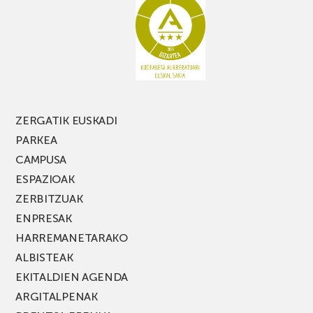
galdu
PARKEA
MUSIK
FEST
jaialdiaren
edizio
berria!
ZERGATIK EUSKADI
PARKEA
CAMPUSA
ESPAZIOAK
ZERBITZUAK
ENPRESAK
HARREMANETARAKO
ALBISTEAK
EKITALDIEN AGENDA
ARGITALPENAK