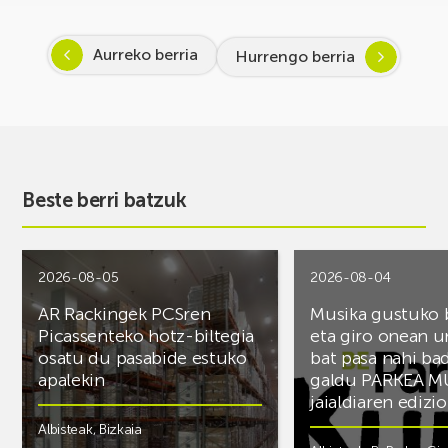
Aurreko berria
Hurrengo berria
Beste berri batzuk
2026-08-05
2026-08-04
AR Rackingek PCSren
Musika gustuko
Picassenteko hotz-biltegia
eta giro onean u
osatu du pasabide estuko
bat pasa nahi ba
apalekin
galdu PARKEA M
jaialdiaren edizio
Albisteak
,
Bizkaia