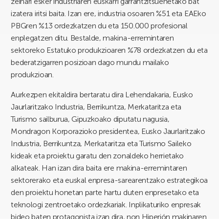
zeinari esker industriaren euskarri garrantzitsuenetako bat
izatera iritsi baita. Izan ere, industria osoaren %51 eta EAEko
PBGren %13 ordezkatzen du eta 150.000 profesional
enplegatzen ditu. Bestalde, makina-erremintaren
sektoreko Estatuko produkzioaren %78 ordezkatzen du eta
bederatzigarren posizioan dago mundu mailako
produkzioan.
Aurkezpen ekitaldira bertaratu dira Lehendakaria, Eusko
Jaurlaritzako Industria, Berrikuntza, Merkataritza eta
Turismo sailburua, Gipuzkoako diputatu nagusia,
Mondragon Korporazioko presidentea, Eusko Jaurlaritzako
Industria, Berrikuntza, Merkataritza eta Turismo Saileko
kideak eta proiektu garatu den zonaldeko herrietako
alkateak. Han izan dira baita ere makina-erremintaren
sektorerako eta euskal enpresa-sarearentzako estrategikoa
den proiektu honetan parte hartu duten enpresetako eta
teknologi zentroetako ordezkariak. Inplikaturiko enpresak
bideo baten protagonista izan dira, non Hiperión makinaren