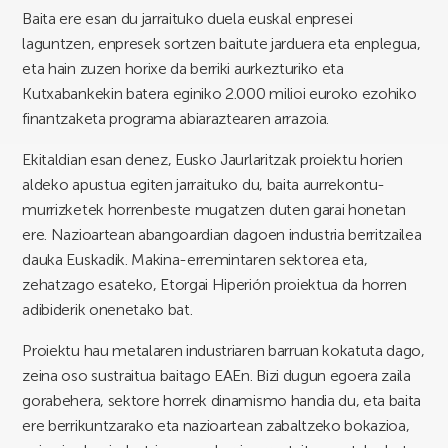
Baita ere esan du jarraituko duela euskal enpresei
laguntzen, enpresek sortzen baitute jarduera eta enplegua,
eta hain zuzen horixe da berriki aurkezturiko eta
Kutxabankekin batera eginiko 2.000 milioi euroko ezohiko
finantzaketa programa abiaraztearen arrazoia.
Ekitaldian esan denez, Eusko Jaurlaritzak proiektu horien
aldeko apustua egiten jarraituko du, baita aurrekontu-
murrizketek horrenbeste mugatzen duten garai honetan
ere. Nazioartean abangoardian dagoen industria berritzailea
dauka Euskadik. Makina-erremintaren sektorea eta,
zehatzago esateko, Etorgai Hiperión proiektua da horren
adibiderik onenetako bat.
Proiektu hau metalaren industriaren barruan kokatuta dago,
zeina oso sustraitua baitago EAEn. Bizi dugun egoera zaila
gorabehera, sektore horrek dinamismo handia du, eta baita
ere berrikuntzarako eta nazioartean zabaltzeko bokazioa,