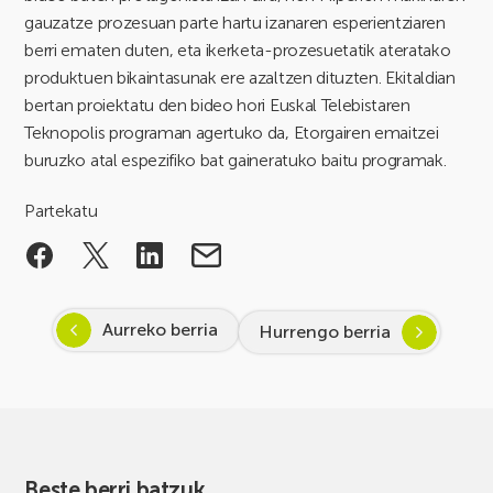
gauzatze prozesuan parte hartu izanaren esperientziaren
berri ematen duten, eta ikerketa-prozesuetatik ateratako
produktuen bikaintasunak ere azaltzen dituzten. Ekitaldian
bertan proiektatu den bideo hori Euskal Telebistaren
Teknopolis programan agertuko da, Etorgairen emaitzei
buruzko atal espezifiko bat gaineratuko baitu programak.
Partekatu
Aurreko berria
Hurrengo berria
Beste berri batzuk