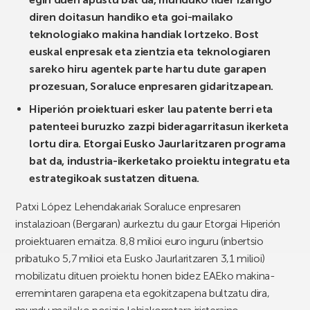
diren doitasun handiko eta goi-mailako
teknologiako makina handiak lortzeko. Bost
euskal enpresak eta zientzia eta teknologiaren
sareko hiru agentek parte hartu dute garapen
prozesuan, Soraluce enpresaren gidaritzapean.
Hiperión proiektuari esker lau patente berri eta
patenteei buruzko zazpi bideragarritasun ikerketa
lortu dira. Etorgai Eusko Jaurlaritzaren programa
bat da, industria-ikerketako proiektu integratu eta
estrategikoak sustatzen dituena.
Patxi López Lehendakariak Soraluce enpresaren
instalazioan (Bergaran) aurkeztu du gaur Etorgai Hiperión
proiektuaren emaitza. 8,8 milioi euro inguru (inbertsio
pribatuko 5,7 milioi eta Eusko Jaurlaritzaren 3,1 milioi)
mobilizatu dituen proiektu honen bidez EAEko makina-
erremintaren garapena eta egokitzapena bultzatu dira,