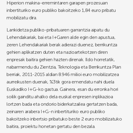
Hiperion makina-erremintaren garapen prozesuan
inbertituriko euro publiko bakoitzeko 1,84 euro pribatu
mobilizatu dira.
Lankidetza publiko-pribatuaren garrantzia aipatu du
Lehendakariak, bai eta I+Garen alde egin den apustua,
zeren Lehendakariak berak adierazi duenez, berrikuntza
gehien aplikatzen duten eta nazioartekotzen diren
enpresak baitira gehien hazten direnak. Ildo horretatik,
nabarmendu du Zientzia, Teknologia eta Berrikuntza Plan
berriak, 2011-2015 aldian 8.946 milioi euro mobilizatzea
aurreikusten duenak, %3tik gora emendatu nahi duela
Euskadiko I+G-ko gastua. Gainera, esan du erronka hori
soilik gainditu ahalko dela euskal enpresen inplikazioa
lortzen bada eta ondorio biderkatzailea gertatzen bada,
zeinaren arabera I+G-n inbertituriko euro publiko
bakoitzeko inbertsio pribatuko beste 2 euro mobilizatuko
baitira, proiektu honetan gertatu den bezala.