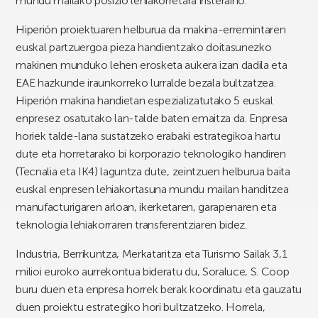
mundu mailako posizio lehiakorretara iristeraino.
Hiperión proiektuaren helburua da makina-erremintaren
euskal partzuergoa pieza handientzako doitasunezko
makinen munduko lehen erosketa aukera izan dadila eta
EAE hazkunde iraunkorreko lurralde bezala bultzatzea.
Hiperión makina handietan espezializatutako 5 euskal
enpresez osatutako lan-talde baten emaitza da. Enpresa
horiek talde-lana sustatzeko erabaki estrategikoa hartu
dute eta horretarako bi korporazio teknologiko handiren
(Tecnalia eta IK4) laguntza dute, zeintzuen helburua baita
euskal enpresen lehiakortasuna mundu mailan handitzea
manufacturigaren arloan, ikerketaren, garapenaren eta
teknologia lehiakorraren transferentziaren bidez.
Industria, Berrikuntza, Merkataritza eta Turismo Sailak 3,1
milioi euroko aurrekontua bideratu du, Soraluce, S. Coop
buru duen eta enpresa horrek berak koordinatu eta gauzatu
duen proiektu estrategiko hori bultzatzeko. Horrela,