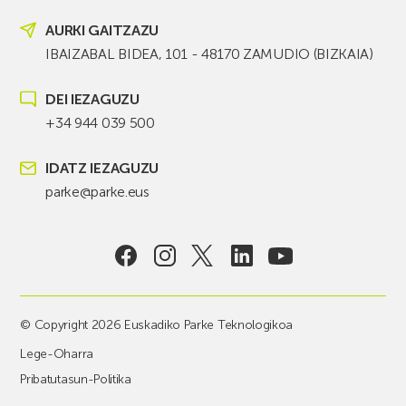
AURKI GAITZAZU
IBAIZABAL BIDEA, 101 - 48170 ZAMUDIO (BIZKAIA)
DEI IEZAGUZU
+34 944 039 500
IDATZ IEZAGUZU
parke@parke.eus
© Copyright 2026 Euskadiko Parke Teknologikoa
Lege-Oharra
Pribatutasun-Politika