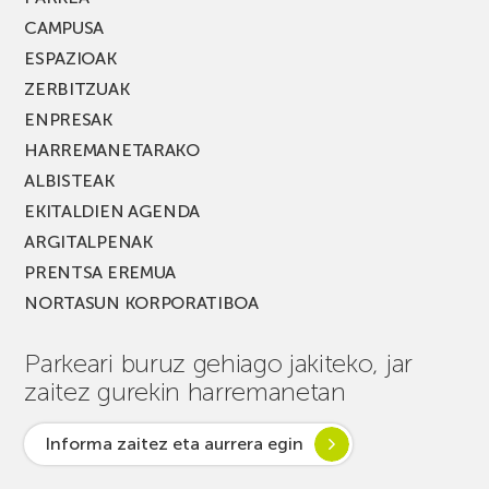
CAMPUSA
ESPAZIOAK
ZERBITZUAK
ENPRESAK
HARREMANETARAKO
ALBISTEAK
EKITALDIEN AGENDA
ARGITALPENAK
PRENTSA EREMUA
NORTASUN KORPORATIBOA
Parkeari buruz gehiago jakiteko, jar
zaitez gurekin harremanetan
Informa zaitez eta aurrera egin