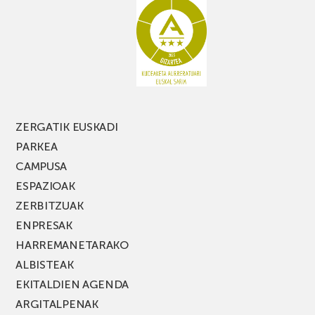
galdu
PARKEA
MUSIK
FEST
jaialdiaren
edizio
berria!
ZERGATIK EUSKADI
PARKEA
CAMPUSA
ESPAZIOAK
ZERBITZUAK
ENPRESAK
HARREMANETARAKO
ALBISTEAK
EKITALDIEN AGENDA
ARGITALPENAK