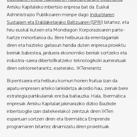
Arrisku Kapitaleko inbertsio enpresa bat da. Euskal
Administrazio Publikoaren menpe dago
Industriaren
Sustapen eta Eraldaketarako Baltzuaren (SPRI)
bitartez, eta
hiru euskal kutxen eta Mondragon Korporazioaren parte-
hartze minoritarioa du. Bere helburua da errentagarriak
diren eta hazteko gaitasun handia duten enpresa proiektu
berriak babestea, jarduera ekonomiko berriak sortzeko eta
industria-sarea dibertsifikatzeko teknologikoki aurreratuak
diren sektoreetarantz, esaterako, IKTenerantz.
Bi pentsaera eta helburu komun horien fruitua izan da
aipatu enpresen arteko lankidetza akordio hau, zeinak bere
estrategia partikularrak ere bai baitauzka. Hala, Ibermática
enpresak Arrisku Kapitalari jakinaraziko dizkio (bazkide
inbertsiogile izan daitekeelako) zeintzuk diren IKTen
esparruan sortzen diren eta Ibermática Emprende
programaren bitartez dinamizatu diren proiektuak.