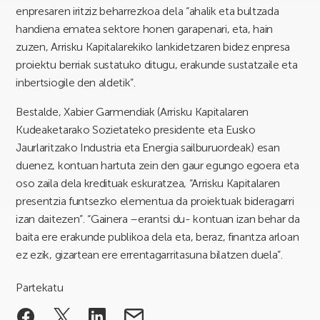
enpresaren iritziz beharrezkoa dela “ahalik eta bultzada
handiena ematea sektore honen garapenari, eta, hain
zuzen, Arrisku Kapitalarekiko lankidetzaren bidez enpresa
proiektu berriak sustatuko ditugu, erakunde sustatzaile eta
inbertsiogile den aldetik”.
Bestalde, Xabier Garmendiak (Arrisku Kapitalaren
Kudeaketarako Sozietateko presidente eta Eusko
Jaurlaritzako Industria eta Energia sailburuordeak) esan
duenez, kontuan hartuta zein den gaur egungo egoera eta
oso zaila dela kredituak eskuratzea, “Arrisku Kapitalaren
presentzia funtsezko elementua da proiektuak bideragarri
izan daitezen”. “Gainera –erantsi du- kontuan izan behar da
baita ere erakunde publikoa dela eta, beraz, finantza arloan
ez ezik, gizartean ere errentagarritasuna bilatzen duela”.
Partekatu