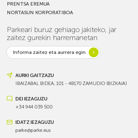
PRENTSA EREMUA
NORTASUN KORPORATIBOA
Parkeari buruz gehiago jakiteko, jar
zaitez gurekin harremanetan
Informa zaitez eta aurrera egin
AURKI GAITZAZU
IBAIZABAL BIDEA, 101 - 48170 ZAMUDIO (BIZKAIA)
DEI IEZAGUZU
+34 944 039 500
IDATZ IEZAGUZU
parke@parke.eus