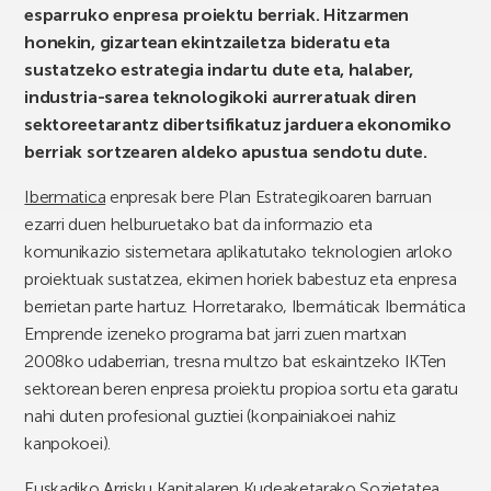
esparruko enpresa proiektu berriak. Hitzarmen
honekin, gizartean ekintzailetza bideratu eta
sustatzeko estrategia indartu dute eta, halaber,
industria-sarea teknologikoki aurreratuak diren
sektoreetarantz dibertsifikatuz jarduera ekonomiko
berriak sortzearen aldeko apustua sendotu dute.
Ibermatica
enpresak bere Plan Estrategikoaren barruan
ezarri duen helburuetako bat da informazio eta
komunikazio sistemetara aplikatutako teknologien arloko
proiektuak sustatzea, ekimen horiek babestuz eta enpresa
berrietan parte hartuz. Horretarako, Ibermáticak Ibermática
Emprende izeneko programa bat jarri zuen martxan
2008ko udaberrian, tresna multzo bat eskaintzeko IKTen
sektorean beren enpresa proiektu propioa sortu eta garatu
nahi duten profesional guztiei (konpainiakoei nahiz
kanpokoei).
Euskadiko Arrisku Kapitalaren Kudeaketarako Sozietatea