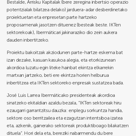
Bestalde, Arrisku Kapitalak (bere zeregina inbertsio operazio
potentzialak bilatzea delako) jarduera-adar desberdinetako
proiektuetan eta enpresetan parte hartzeko
proposamenak jasotzen dituenez (besteak beste. IKTen
sektorekoak), Ibermáticari jakinaraziko dio zein aukera
dauden inbertitzeko.
Proiektu bakoitzak akziodunen parte-hartze eskema bat
izan dezake, kasuan kasukoa alegia, eta etorkizunean
akordioa luzatu egin liteke hainbat ekintza elkarrekin
martxan jartzeko, beti ere ekintza horien helburua
inbertitzea eta IKTen sektoreko enpresak sustatzea bada.
José Luis Larrea Ibermáticako presidenteak akordioa
sinatzeko ekitaldian azaldu bezala, “IKTen sektoreak hiru
ezaugarri garrantzitsu dauzka: enplegu sorkuntza handia,
sektore oso berritzailea eta ezagutzan intentsiboa izatea
eta, azkenik, gainerako sektoreak produktiboago bilakatzen
dituela”. Hori dela eta, bereziki nabarmendu du bere