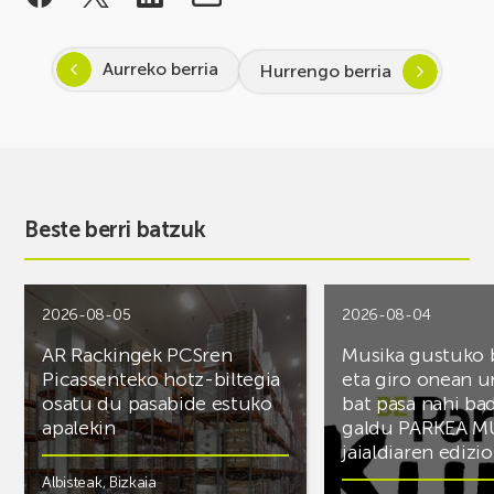
Aurreko berria
Hurrengo berria
Beste berri batzuk
2026-08-05
2026-08-04
AR Rackingek PCSren
Musika gustuko
Picassenteko hotz-biltegia
eta giro onean u
osatu du pasabide estuko
bat pasa nahi ba
apalekin
galdu PARKEA M
jaialdiaren edizio
Albisteak
,
Bizkaia