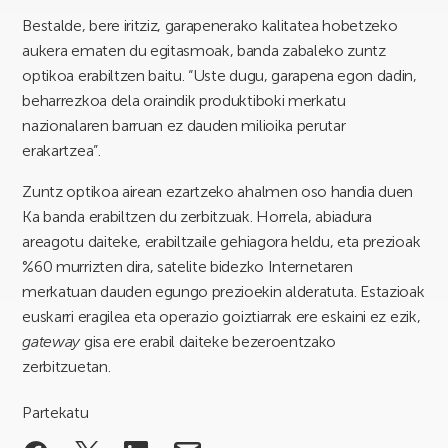
Bestalde, bere iritziz, garapenerako kalitatea hobetzeko
aukera ematen du egitasmoak, banda zabaleko zuntz
optikoa erabiltzen baitu. “Uste dugu, garapena egon dadin,
beharrezkoa dela oraindik produktiboki merkatu
nazionalaren barruan ez dauden milioika perutar
erakartzea”.
Zuntz optikoa airean ezartzeko ahalmen oso handia duen
Ka banda erabiltzen du zerbitzuak. Horrela, abiadura
areagotu daiteke, erabiltzaile gehiagora heldu, eta prezioak
%60 murrizten dira, satelite bidezko Internetaren
merkatuan dauden egungo prezioekin alderatuta. Estazioak
euskarri eragilea eta operazio goiztiarrak ere eskaini ez ezik,
gateway
gisa ere erabil daiteke bezeroentzako
zerbitzuetan.
Partekatu