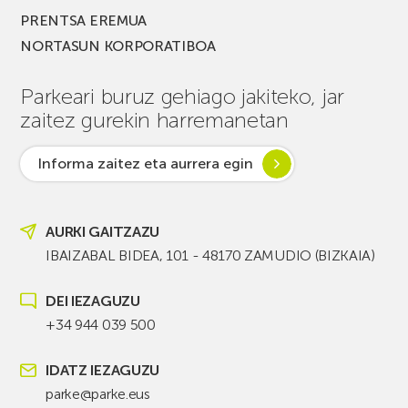
PRENTSA EREMUA
NORTASUN KORPORATIBOA
Parkeari buruz gehiago jakiteko, jar
zaitez gurekin harremanetan
Informa zaitez eta aurrera egin
AURKI GAITZAZU
IBAIZABAL BIDEA, 101 - 48170 ZAMUDIO (BIZKAIA)
DEI IEZAGUZU
+34 944 039 500
IDATZ IEZAGUZU
parke@parke.eus