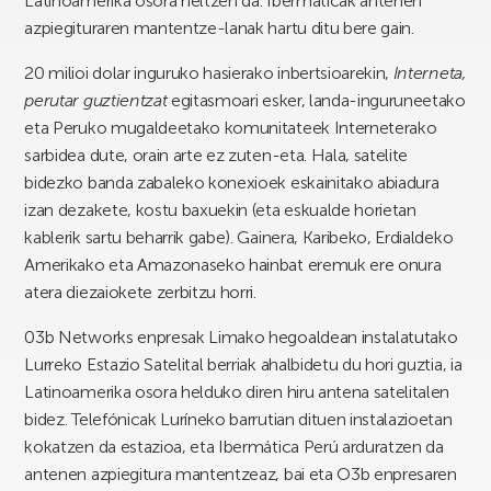
Latinoamerika osora heltzen da. Ibermáticak antenen
azpiegituraren mantentze-lanak hartu ditu bere gain.
20 milioi dolar inguruko hasierako inbertsioarekin,
Interneta,
perutar guztientzat
egitasmoari esker, landa-inguruneetako
eta Peruko mugaldeetako komunitateek Interneterako
sarbidea dute, orain arte ez zuten-eta. Hala, satelite
bidezko banda zabaleko konexioek eskainitako abiadura
izan dezakete, kostu baxuekin (eta eskualde horietan
kablerik sartu beharrik gabe). Gainera, Karibeko, Erdialdeko
Amerikako eta Amazonaseko hainbat eremuk ere onura
atera diezaiokete zerbitzu horri.
03b Networks enpresak Limako hegoaldean instalatutako
Lurreko Estazio Satelital berriak ahalbidetu du hori guztia, ia
Latinoamerika osora helduko diren hiru antena satelitalen
bidez. Telefónicak Luríneko barrutian dituen instalazioetan
kokatzen da estazioa, eta Ibermática Perú arduratzen da
antenen azpiegitura mantentzeaz, bai eta O3b enpresaren