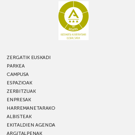
galdu
PARKEA
MUSIK
FEST
jaialdiaren
edizio
berria!
ZERGATIK EUSKADI
PARKEA
CAMPUSA
ESPAZIOAK
ZERBITZUAK
ENPRESAK
HARREMANETARAKO
ALBISTEAK
EKITALDIEN AGENDA
ARGITALPENAK