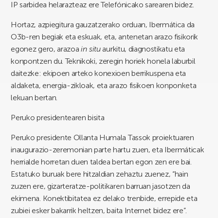
IP sarbidea helarazteaz ere Telefónicako sarearen bidez.
Hortaz, azpiegitura gauzatzerako orduan, Ibermática da
O3b-ren begiak eta eskuak, eta, antenetan arazo fisikorik
egonez gero, arazoa
in situ
aurkitu, diagnostikatu eta
konpontzen du. Teknikoki, zeregin horiek honela laburbil
daitezke: ekipoen arteko konexioen berrikuspena eta
aldaketa, energia-zikloak, eta arazo fisikoen konponketa
lekuan bertan.
Peruko presidentearen bisita
Peruko presidente Ollanta Humala Tassok proiektuaren
inaugurazio-zeremonian parte hartu zuen, eta Ibermáticak
herrialde horretan duen taldea bertan egon zen ere bai.
Estatuko buruak bere hitzaldian zehaztu zuenez, “hain
zuzen ere, gizarteratze-politikaren barruan jasotzen da
ekimena. Konektibitatea ez delako trenbide, errepide eta
zubiei esker bakarrik heltzen, baita Internet bidez ere”.