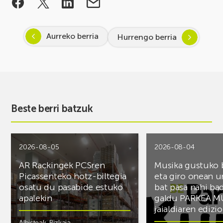
Aurreko berria
Hurrengo berria
Beste berri batzuk
2026-08-05
2026-08-04
AR Rackingek PCSren
Musika gustuko
Picassenteko hotz-biltegia
eta giro onean u
osatu du pasabide estuko
bat pasa nahi ba
apalekin
galdu PARKEA M
jaialdiaren edizio
Albisteak
,
Bizkaia