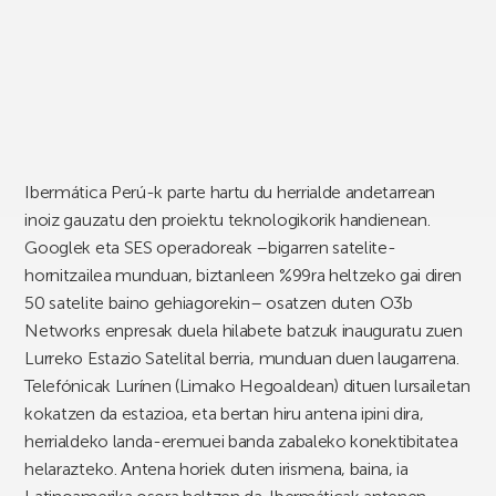
Ibermática Perú-k parte hartu du herrialde andetarrean
inoiz gauzatu den proiektu teknologikorik handienean.
Googlek eta SES operadoreak –bigarren satelite-
hornitzailea munduan, biztanleen %99ra heltzeko gai diren
50 satelite baino gehiagorekin– osatzen duten O3b
Networks enpresak duela hilabete batzuk inauguratu zuen
Lurreko Estazio Satelital berria, munduan duen laugarrena.
Telefónicak Lurínen (Limako Hegoaldean) dituen lursailetan
kokatzen da estazioa, eta bertan hiru antena ipini dira,
herrialdeko landa-eremuei banda zabaleko konektibitatea
helarazteko. Antena horiek duten irismena, baina, ia