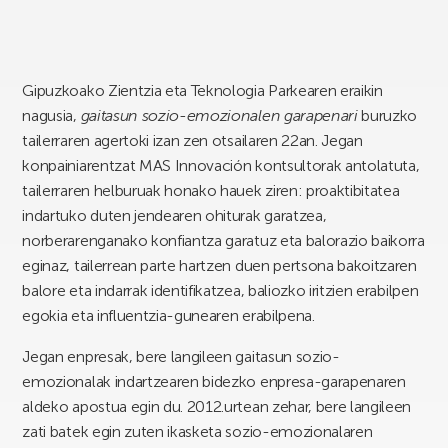
Gipuzkoako Zientzia eta Teknologia Parkearen eraikin
nagusia,
gaitasun sozio-emozionalen garapenari
buruzko
tailerraren agertoki izan zen otsailaren 22an. Jegan
konpainiarentzat MAS Innovación kontsultorak antolatuta,
tailerraren helburuak honako hauek ziren: proaktibitatea
indartuko duten jendearen ohiturak garatzea,
norberarenganako konfiantza garatuz eta balorazio baikorra
eginaz, tailerrean parte hartzen duen pertsona bakoitzaren
balore eta indarrak identifikatzea, baliozko iritzien erabilpen
egokia eta influentzia-gunearen erabilpena.
Jegan enpresak, bere langileen gaitasun sozio-
emozionalak indartzearen bidezko enpresa-garapenaren
aldeko apostua egin du. 2012.urtean zehar, bere langileen
zati batek egin zuten ikasketa sozio-emozionalaren