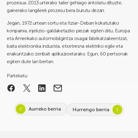
prozesua. 2013.urterako tailer gehiago antolatu dituzte,
gainerako langileek prozesu bera burutu dezan.
Jegan, 1972.urtean sortu eta Itziar-Deban kokatutako
konpainia, injekzio-galdaketazko piezak egiten ditu, Europa
eta Amerikako automobilgintza osagai fabrikatzaileentzat,
baita elektronika industria, etxetresna elektriko egile eta
eraikuntzako zenbait aplikazioetarako. Egun, 60 pertsonak
egiten dute lan bertan.
Partekatu
Aurreko berria
Hurrengo berria