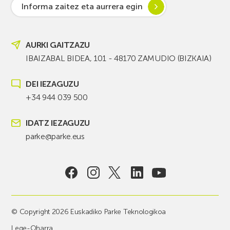
Informa zaitez eta aurrera egin
AURKI GAITZAZU
IBAIZABAL BIDEA, 101 - 48170 ZAMUDIO (BIZKAIA)
DEI IEZAGUZU
+34 944 039 500
IDATZ IEZAGUZU
parke@parke.eus
© Copyright 2026 Euskadiko Parke Teknologikoa
Lege-Oharra