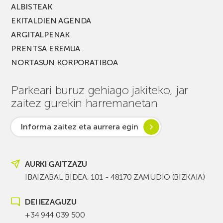
ALBISTEAK
EKITALDIEN AGENDA
ARGITALPENAK
PRENTSA EREMUA
NORTASUN KORPORATIBOA
Parkeari buruz gehiago jakiteko, jar
zaitez gurekin harremanetan
Informa zaitez eta aurrera egin
AURKI GAITZAZU
IBAIZABAL BIDEA, 101 - 48170 ZAMUDIO (BIZKAIA)
DEI IEZAGUZU
+34 944 039 500