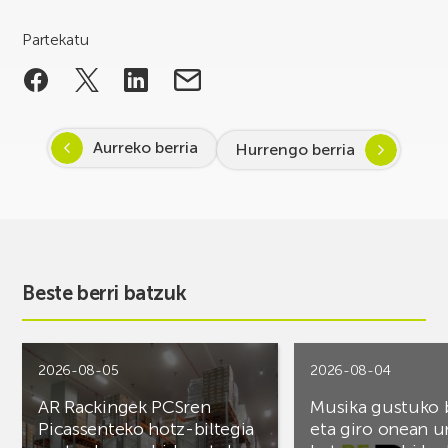
Partekatu
Aurreko berria
Hurrengo berria
Beste berri batzuk
2026-08-05
2026-08-04
AR Rackingek PCSren
Musika gustuko
Picassenteko hotz-biltegia
eta giro onean u