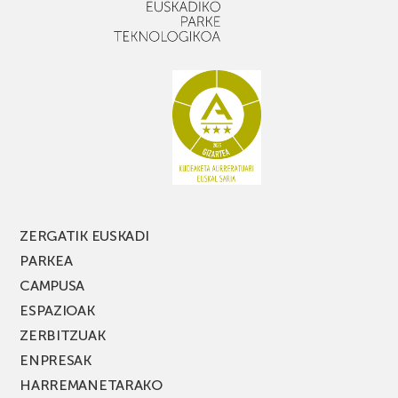
apalekin
nahi
baduzu,
ez
galdu
PARKEA
MUSIK
FEST
jaialdiaren
edizio
berria!
ZERGATIK EUSKADI
PARKEA
CAMPUSA
ESPAZIOAK
ZERBITZUAK
ENPRESAK
HARREMANETARAKO