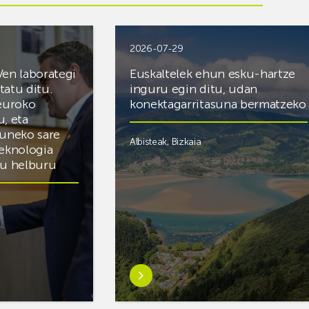
2026-07-29
Ven laborategi
Euskaltelek ehun esku-hartze
itatu ditu.
inguru egin ditu, udan
 euroko
konektagarritasuna bermatzeko
u, eta
zuneko sare
Albisteak
,
Bizkaia
teknologia
du helburu
Ezagutu
gehiago:Euskaltelek
ategi
ehun