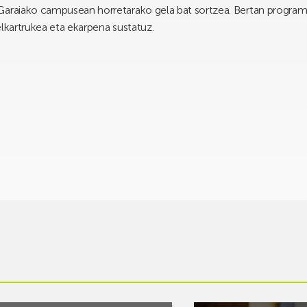
Garaiako campusean horretarako gela bat sortzea. Bertan programa
elkartrukea eta ekarpena sustatuz.