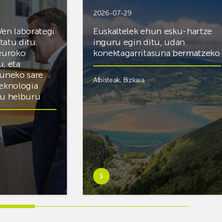
2026-07-29
Ven laborategi
Euskaltelek ehun esku-hartze
itatu ditu.
inguru egin ditu, udan
 euroko
konektagarritasuna bermatzeko
u, eta
zuneko sare
Albisteak
,
Bizkaia
teknologia
du helburu
Ezagutu
gehiago:Euskaltelek
ategi
ehun
esku-
hartze