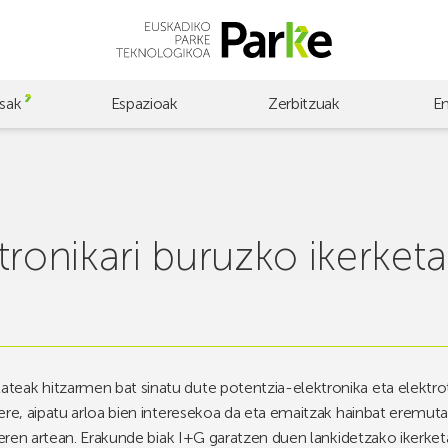
sak
Espazioak
Zerbitzuak
E
tronikari buruzko ikerketa
ak hitzarmen bat sinatu dute potentzia-elektronika eta elektrotek
re, aipatu arloa bien interesekoa da eta emaitzak hainbat eremutan 
steren artean. Erakunde biak I+G garatzen duen lankidetzako ikerk