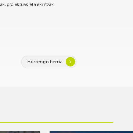
k, proiektuak eta ekintzak
Hurrengo berria