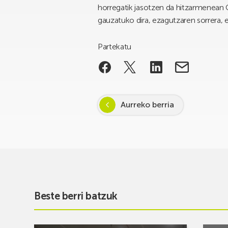
horregatik jasotzen da hitzarmenean 
gauzatuko dira, ezagutzaren sorrera, 
Partekatu
Aurreko berria
Beste berri batzuk