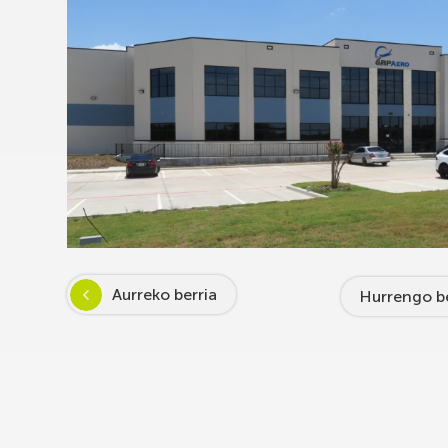
Aurreko berria
Hurrengo be