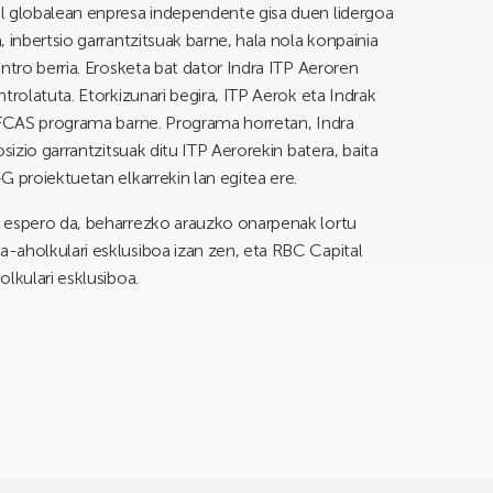
l globalean enpresa independente gisa duen lidergoa
 inbertsio garrantzitsuak barne, hala nola konpainia
ntro berria. Erosketa bat dator Indra ITP Aeroren
trolatuta. Etorkizunari begira, ITP Aerok eta Indrak
, FCAS programa barne. Programa horretan, Indra
sizio garrantzitsuak ditu ITP Aerorekin batera, baita
 proiektuetan elkarrekin lan egitea ere.
 espero da, beharrezko arauzko onarpenak lortu
-aholkulari esklusiboa izan zen, eta RBC Capital
lkulari esklusiboa.