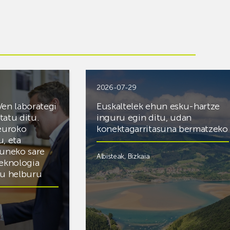
2026-07-29
Ven laborategi
Euskaltelek ehun esku-hartze
itatu ditu.
inguru egin ditu, udan
 euroko
konektagarritasuna bermatzeko
u, eta
zuneko sare
Albisteak
,
Bizkaia
teknologia
du helburu