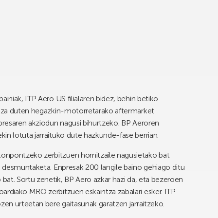
ainiak, ITP Aero US filialaren bidez, behin betiko
oitza duten hegazkin-motorretarako aftermarket
npresaren akziodun nagusi bihurtzeko. BP Aeroren
in lotuta jarraituko dute hazkunde-fase berrian.
onpontzeko zerbitzuen hornitzaile nagusietako bat
en desmuntaketa. Enpresak 200 langile baino gehiago ditu
 bat. Sortu zenetik, BP Aero azkar hazi da, eta bezeroen
oardiako MRO zerbitzuen eskaintza zabalari esker. ITP
zen urteetan bere gaitasunak garatzen jarraitzeko.