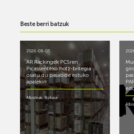
Beste berri batzuk
2026-08-05
202
AR Rackingek PCSren
Mus
Picassenteko hotz-biltegia
gir
osatu du pasabide estuko
pas
apalekin
PAR
edi
Albisteak
,
Bizkaia
Albi