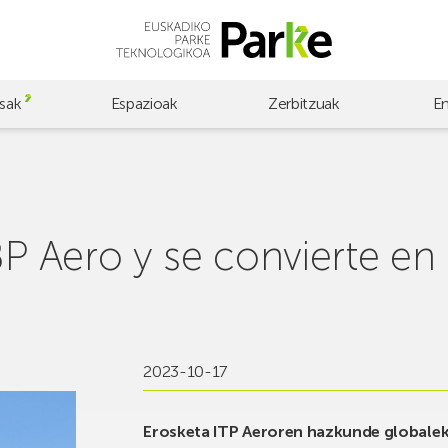
sak
Espazioak
Zerbitzuak
E
BP Aero y se convierte en 
2023-10-17
Erosketa ITP Aeroren hazkunde globaleko