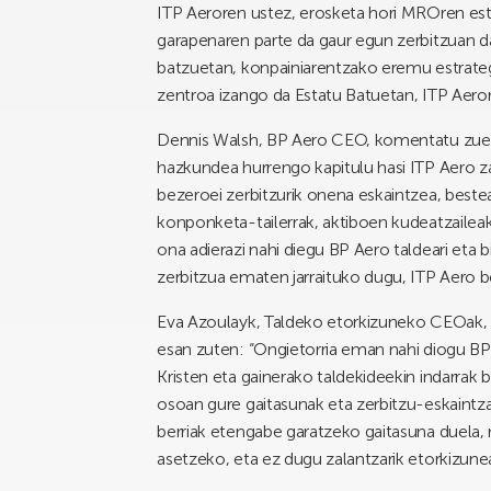
ITP Aeroren ustez, erosketa hori MROren est
garapenaren parte da gaur egun zerbitzuan 
batzuetan, konpainiarentzako eremu estrateg
zentroa izango da Estatu Batuetan, ITP Aero
Dennis Walsh, BP Aero CEO, komentatu zuen: 
hazkundea hurrengo kapitulu hasi ITP Aero zat
bezeroei zerbitzurik onena eskaintzea, bestea
konponketa-tailerrak, aktiboen kudeatzaileak,
ona adierazi nahi diegu BP Aero taldeari eta 
zerbitzua ematen jarraituko dugu, ITP Aero be
Eva Azoulayk, Taldeko etorkizuneko CEOak, e
esan zuten: “Ongietorria eman nahi diogu BP 
Kristen eta gainerako taldekideekin indarrak
osoan gure gaitasunak eta zerbitzu-eskaintz
berriak etengabe garatzeko gaitasuna duela,
asetzeko, eta ez dugu zalantzarik etorkizunean