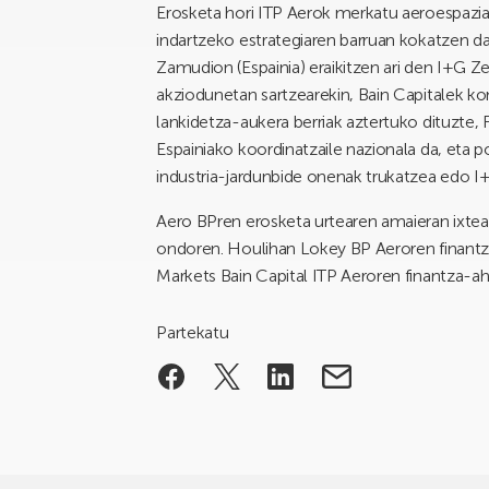
Erosketa hori ITP Aerok merkatu aeroespazia
indartzeko estrategiaren barruan kokatzen da,
Zamudion (Espainia) eraikitzen ari den I+G Ze
akziodunetan sartzearekin, Bain Capitalek kon
lankidetza-aukera berriak aztertuko dituzte
Espainiako koordinatzaile nazionala da, eta po
industria-jardunbide onenak trukatzea edo I+G
Aero BPren erosketa urtearen amaieran ixtea
ondoren. Houlihan Lokey BP Aeroren finantza
Markets Bain Capital ITP Aeroren finantza-aho
Partekatu