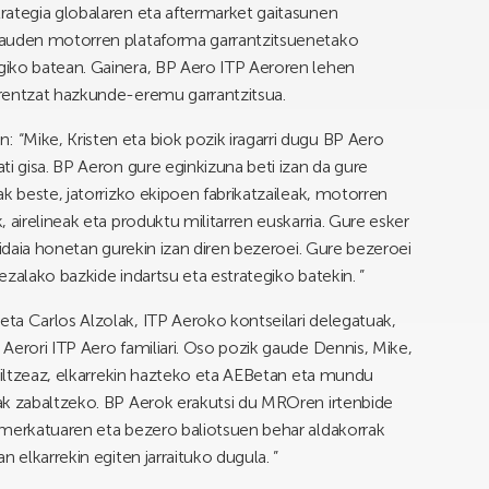
rategia globalaren eta aftermarket gaitasunen
dauden motorren plataforma garrantzitsuenetako
iko batean. Gainera, BP Aero ITP Aeroren lehen
rentzat hazkunde-eremu garrantzitsua.
“Mike, Kristen eta biok pozik iragarri dugu BP Aero
i gisa. BP Aeron gure eginkizuna beti izan da gure
k beste, jatorrizko ekipoen fabrikatzaileak, motorren
 airelineak eta produktu militarren euskarria. Gure esker
bidaia honetan gurekin izan diren bezeroei. Gure bezeroei
zalako bazkide indartsu eta estrategiko batekin. ”
ta Carlos Alzolak, ITP Aeroko kontseilari delegatuak,
Aerori ITP Aero familiari. Oso pozik gaude Dennis, Mike,
 biltzeaz, elkarrekin hazteko eta AEBetan eta mundu
ak zabaltzeko. BP Aerok erakutsi du MROren irtenbide
 merkatuaren eta bezero baliotsuen behar aldakorrak
 elkarrekin egiten jarraituko dugula. ”