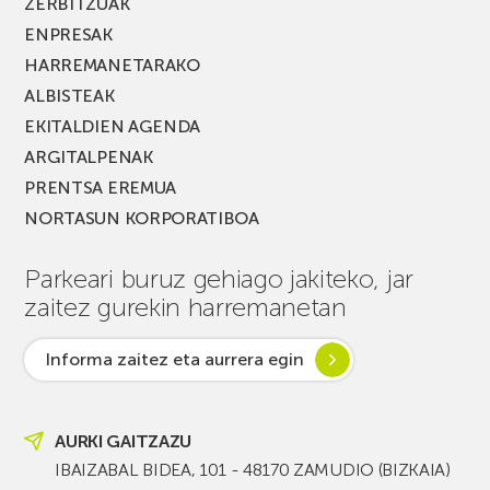
ZERBITZUAK
ENPRESAK
HARREMANETARAKO
ALBISTEAK
EKITALDIEN AGENDA
ARGITALPENAK
PRENTSA EREMUA
NORTASUN KORPORATIBOA
Parkeari buruz gehiago jakiteko, jar
zaitez gurekin harremanetan
Informa zaitez eta aurrera egin
AURKI GAITZAZU
IBAIZABAL BIDEA, 101 - 48170 ZAMUDIO (BIZKAIA)