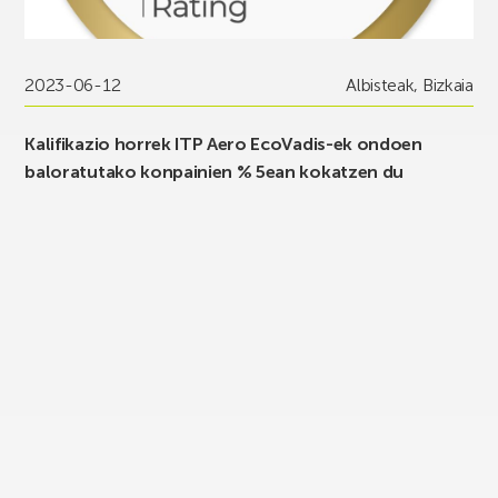
2023-06-12
Albisteak
,
Bizkaia
Kalifikazio horrek ITP Aero EcoVadis-ek ondoen
baloratutako konpainien % 5ean kokatzen du