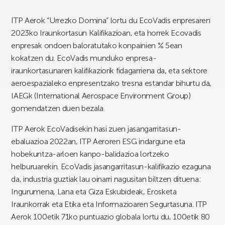
ITP Aerok “Urrezko Domina” lortu du EcoVadis enpresaren
2023ko Iraunkortasun Kalifikazioan, eta horrek Ecovadis
enpresak ondoen baloratutako konpainien % 5ean
kokatzen du. EcoVadis munduko enpresa-
iraunkortasunaren kalifikaziorik fidagarriena da, eta sektore
aeroespazialeko enpresentzako tresna estandar bihurtu da,
IAEGk (International Aerospace Environment Group)
gomendatzen duen bezala.
ITP Aerok EcoVadisekin hasi zuen jasangarritasun-
ebaluazioa 2022an, ITP Aeroren ESG indargune eta
hobekuntza-arloen kanpo-balidazioa lortzeko
helburuarekin. EcoVadis jasangarritasun-kalifikazio ezaguna
da, industria guztiak lau oinarri nagusitan biltzen dituena:
Ingurumena, Lana eta Giza Eskubideak, Erosketa
Iraunkorrak eta Etika eta Informazioaren Segurtasuna. ITP
Aerok 100etik 71ko puntuazio globala lortu du, 100etik 80