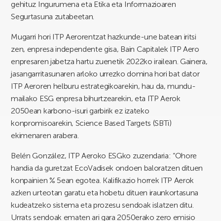
gehituz Ingurumena eta Etika eta Informazioaren
Segurtasuna zutabeetan.
Mugarri hori ITP Aerorentzat hazkunde-une batean iritsi
zen, enpresa independente gisa, Bain Capitalek ITP Aero
enpresaren jabetza hartu zuenetik 2022ko irailean. Gainera,
jasangarritasunaren arloko urrezko domina hori bat dator
ITP Aeroren helburu estrategikoarekin, hau da, mundu-
mailako ESG enpresa bihurtzearekin, eta ITP Aerok
2050ean karbono-isuri garbirik ez izateko
konpromisoarekin, Science Based Targets (SBTi)
ekimenaren arabera.
Belén González, ITP Aeroko ESGko zuzendaria: “Ohore
handia da guretzat EcoVadisek ondoen baloratzen dituen
konpainien % 5ean egotea. Kalifikazio horrek ITP Aerok
azken urteotan garatu eta hobetu dituen iraunkortasuna
kudeatzeko sistema eta prozesu sendoak islatzen ditu.
Urrats sendoak ematen ari gara 2050erako zero emisio