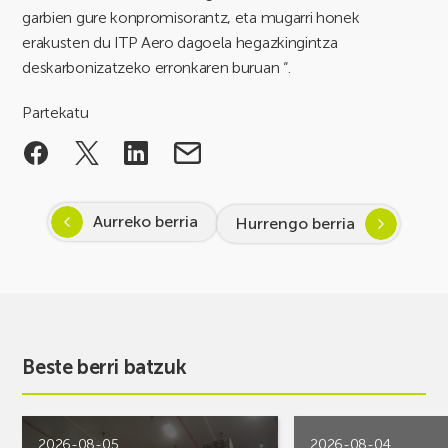
garbien gure konpromisorantz, eta mugarri honek
erakusten du ITP Aero dagoela hegazkingintza
deskarbonizatzeko erronkaren buruan “.
Partekatu
Aurreko berria
Hurrengo berria
Beste berri batzuk
2026-08-05
2026-08-04