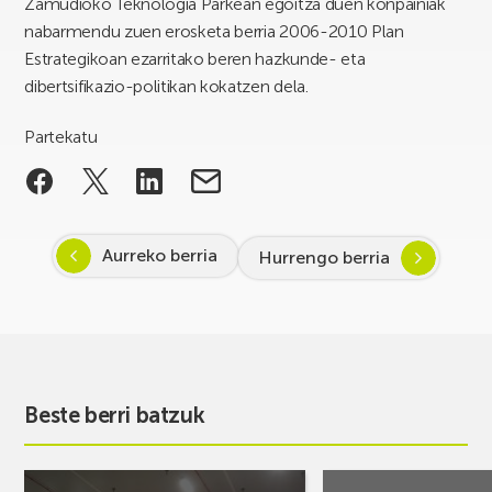
Zamudioko Teknologia Parkean egoitza duen konpainiak
nabarmendu zuen erosketa berria 2006-2010 Plan
Estrategikoan ezarritako beren hazkunde- eta
dibertsifikazio-politikan kokatzen dela.
Partekatu
Aurreko berria
Hurrengo berria
Beste berri batzuk