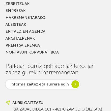
ZERBITZUAK
ENPRESAK
HARREMANETARAKO
ALBISTEAK
EKITALDIEN AGENDA
ARGITALPENAK
PRENTSA EREMUA
NORTASUN KORPORATIBOA
Parkeari buruz gehiago jakiteko, jar
zaitez gurekin harremanetan
Informa zaitez eta aurrera egin
AURKI GAITZAZU
IBAIZABAL BIDEA, 101 - 48170 ZAMUDIO (BIZKAIA)