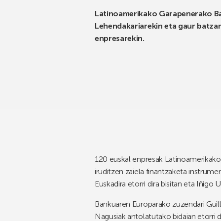
Latinoamerikako Garapenerako Ban
Lehendakariarekin eta gaur batzar
enpresarekin.
120 euskal enpresak Latinoamerikako 
iruditzen zaiela finantzaketa instrum
Euskadira etorri dira bisitan eta Iñigo 
Bankuaren Europarako zuzendari Guill
Nagusiak antolatutako bidaian etorri 