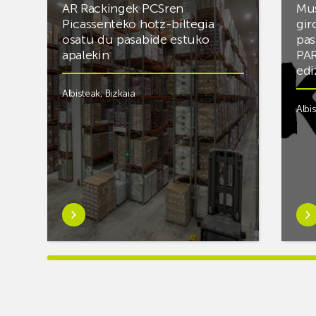
AR Rackingek PCSren
Mus
Picassenteko hotz-biltegia
gir
osatu du pasabide estuko
pas
apalekin
PAR
edi
Albisteak
,
Bizkaia
Albi
Ezagutu
Eza
gehiago:AR
geh
Rackingek
gus
PCSren
bad
Picassenteko
eta
hotz-
giro
biltegia
one