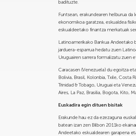
badituzte.
Funtsean, erakundearen helburua da le
ekonomikoa garatzea, eskualdea fisik
eskualdeetako finantza merkatuak sen
Latinoamerikako Bankua Andeetako bos
jarduera-esparrua hedatu zuen Latino
Uruguairen sarrera formalizatu zuen eta
Caracasen (Venezuela) du egoitza eta
Bolivia, Brasil, Kolonbia, Txile, Cost
Trinidad & Tobago, Uruguai eta Venez
Aires, La Paz, Brasilia, Bogota, Kito
Euskadira egin dituen bisitak
Erakunde hau ez da ezezaguna euskal
batean izan zen Bilbon 2011ko ekaina
Andeetako eskualdearen garapena eta 