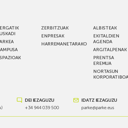
Guztira
gin
36
milioi
a
euroko
ERGATIK
ZERBITZUAK
ALBISTEAK
inbertsio-
USKADI
ENPRESAK
EKITALDIEN
uzu,
plana
ARKEA
AGENDA
HARREMANETARAKO
du,
AMPUSA
ARGITALPENAK
du
eta
SPAZIOAK
PRENTSA
KEA
Euskaditik
EREMUA
SIK
etorkizuneko
NORTASUN
T
sare
KORPORATIBO
ldiaren
elektrikoetarako
io
teknologia
ia!
berria
DEI IEZAGUZU
IDATZ IEZAGUZU
sustatzea
A)
+34 944 039 500
parke@parke.eus
du
helburu