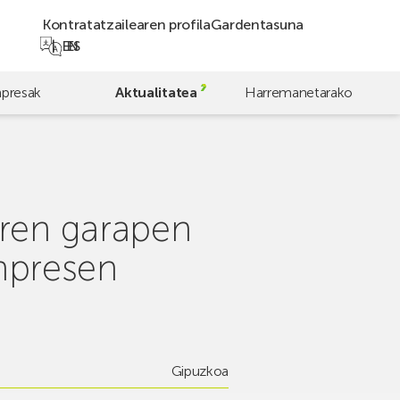
Kontratatzailearen profila
Gardentasuna
EN
ES
npresak
Aktualitatea
Harremanetarako
ren garapen
enpresen
Gipuzkoa