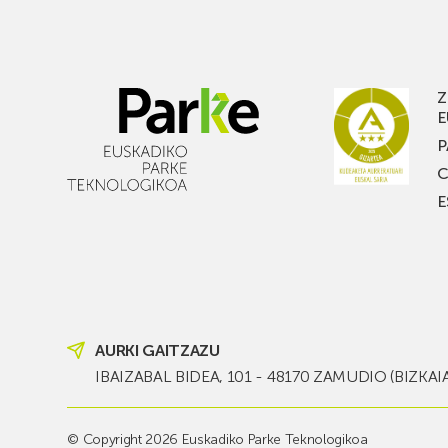
osatu
une
du
atse
pasabide
bat
estuko
pas
Z
apalekin
nahi
E
bad
P
ez
C
gal
E
PAR
MU
FES
jaia
ediz
berr
AURKI GAITZAZU
IBAIZABAL BIDEA, 101 - 48170 ZAMUDIO (BIZKAI
© Copyright 2026 Euskadiko Parke Teknologikoa