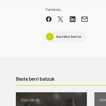
Partekatu
Aurreko berria
Beste berri batzuk
2026-08-05
202