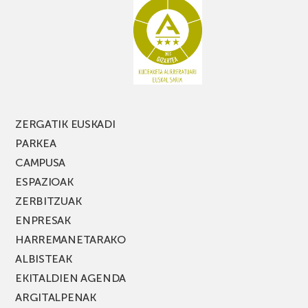
galdu
PARKEA
MUSIK
FEST
jaialdiaren
edizio
berria!
ZERGATIK EUSKADI
PARKEA
CAMPUSA
ESPAZIOAK
ZERBITZUAK
ENPRESAK
HARREMANETARAKO
ALBISTEAK
EKITALDIEN AGENDA
ARGITALPENAK