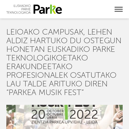
Skip
to
main
content
LEIOAKO CAMPUSAK, LEHEN
ALDIZ HARTUKO DU OSTEGUN
HONETAN EUSKADIKO PARKE
TEKNOLOGIKOETAKO
ERAKUNDEETAKO
PROFESIONALEK OSATUTAKO
LAU TALDE ARITUKO DIREN
“PARKEA MUSIK FEST”