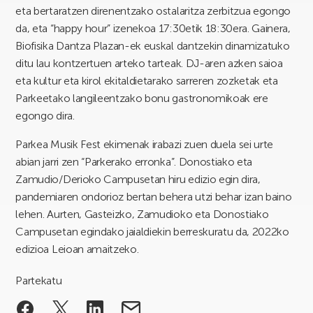
eta bertaratzen direnentzako ostalaritza zerbitzua egongo
da, eta “happy hour” izenekoa 17:30etik 18:30era. Gainera,
Biofisika Dantza Plazan-ek euskal dantzekin dinamizatuko
ditu lau kontzertuen arteko tarteak. DJ-aren azken saioa
eta kultur eta kirol ekitaldietarako sarreren zozketak eta
Parkeetako langileentzako bonu gastronomikoak ere
egongo dira.
Parkea Musik Fest ekimenak irabazi zuen duela sei urte
abian jarri zen “Parkerako erronka”. Donostiako eta
Zamudio/Derioko Campusetan hiru edizio egin dira,
pandemiaren ondorioz bertan behera utzi behar izan baino
lehen. Aurten, Gasteizko, Zamudioko eta Donostiako
Campusetan egindako jaialdiekin berreskuratu da, 2022ko
edizioa Leioan amaitzeko.
Partekatu