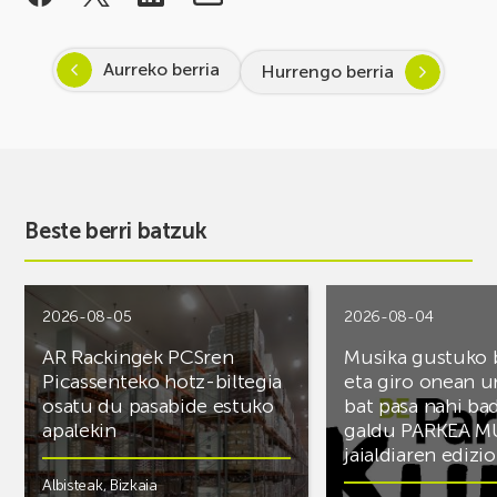
Aurreko berria
Hurrengo berria
Beste berri batzuk
2026-08-05
2026-08-04
AR Rackingek PCSren
Musika gustuko
Picassenteko hotz-biltegia
eta giro onean u
osatu du pasabide estuko
bat pasa nahi ba
apalekin
galdu PARKEA M
jaialdiaren edizio
Albisteak
,
Bizkaia