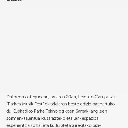
Datorren ostegunean, urriaren 20an, Leioako Campusak
“Parkea Musik Fest”
ekitaldiaren beste edizio bat hartuko
du. Euskadiko Parke Teknologikoen Sareak langileen
sormen-talentua ikusarazteko eta lan-espazioa
esperientzia sozial eta kulturaletara irekitako bizi-