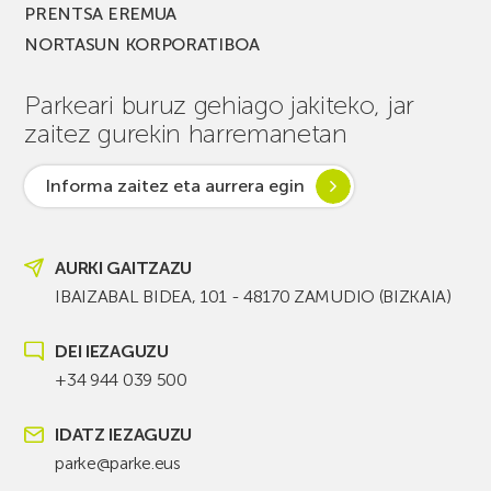
PRENTSA EREMUA
NORTASUN KORPORATIBOA
Parkeari buruz gehiago jakiteko, jar
zaitez gurekin harremanetan
Informa zaitez eta aurrera egin
AURKI GAITZAZU
IBAIZABAL BIDEA, 101 - 48170 ZAMUDIO (BIZKAIA)
DEI IEZAGUZU
+34 944 039 500
IDATZ IEZAGUZU
parke@parke.eus