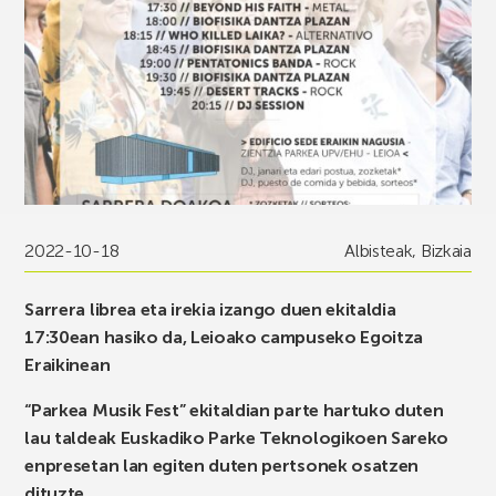
2022-10-18
Albisteak
,
Bizkaia
Sarrera librea eta irekia izango duen ekitaldia
17:30ean hasiko da, Leioako campuseko Egoitza
Eraikinean
“Parkea Musik Fest” ekitaldian parte hartuko duten
lau taldeak Euskadiko Parke Teknologikoen Sareko
enpresetan lan egiten duten pertsonek osatzen
dituzte