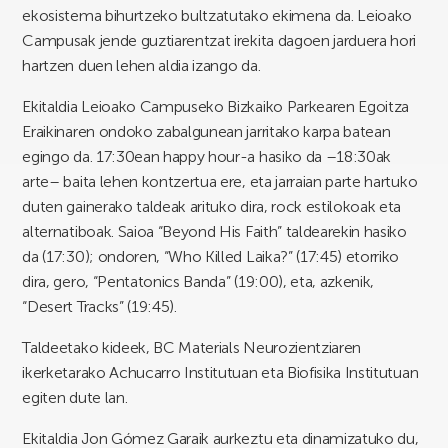
ekosistema bihurtzeko bultzatutako ekimena da. Leioako
Campusak jende guztiarentzat irekita dagoen jarduera hori
hartzen duen lehen aldia izango da.
Ekitaldia Leioako Campuseko Bizkaiko Parkearen Egoitza
Eraikinaren ondoko zabalgunean jarritako karpa batean
egingo da. 17:30ean happy hour-a hasiko da –18:30ak
arte– baita lehen kontzertua ere, eta jarraian parte hartuko
duten gainerako taldeak arituko dira, rock estilokoak eta
alternatiboak. Saioa “Beyond His Faith” taldearekin hasiko
da (17:30); ondoren, “Who Killed Laika?” (17:45) etorriko
dira, gero, “Pentatonics Banda” (19:00), eta, azkenik,
“Desert Tracks” (19:45).
Taldeetako kideek, BC Materials Neurozientziaren
ikerketarako Achucarro Institutuan eta Biofisika Institutuan
egiten dute lan.
Ekitaldia Jon Gómez Garaik aurkeztu eta dinamizatuko du,