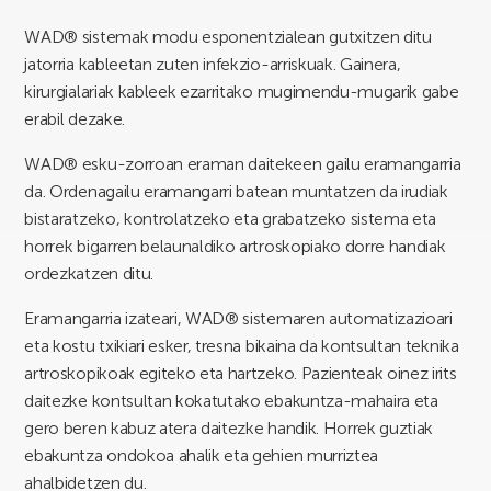
WAD® sistemak modu esponentzialean gutxitzen ditu
jatorria kableetan zuten infekzio-arriskuak. Gainera,
kirurgialariak kableek ezarritako mugimendu-mugarik gabe
erabil dezake.
WAD® esku-zorroan eraman daitekeen gailu eramangarria
da. Ordenagailu eramangarri batean muntatzen da irudiak
bistaratzeko, kontrolatzeko eta grabatzeko sistema eta
horrek bigarren belaunaldiko artroskopiako dorre handiak
ordezkatzen ditu.
Eramangarria izateari, WAD® sistemaren automatizazioari
eta kostu txikiari esker, tresna bikaina da kontsultan teknika
artroskopikoak egiteko eta hartzeko. Pazienteak oinez irits
daitezke kontsultan kokatutako ebakuntza-mahaira eta
gero beren kabuz atera daitezke handik. Horrek guztiak
ebakuntza ondokoa ahalik eta gehien murriztea
ahalbidetzen du.