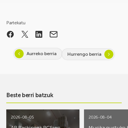
Partekatu
Aurreko berria
Hurrengo berria
Beste berri batzuk
2026-08-05
2026-08-04
AR Rackingek PCSren
Musika gustuko