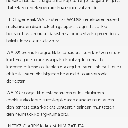
honako hau da: kirurgia artroskopikoa egiteko garaian gerta
daitezkeen infekzioen arriskua minimizatzen du.
LEK Ingenieríak WAD sistemari WAD® izenekoaren alderdi
mekanikoen diseinuak eta garapenak egin dizkio. Era
berean, hura arduratu da sistema produzitzeko prozedurez,
baliabideez eta instalazioez.
WAD® eremu kirurgikotik bi kutsadura-iturri kentzen dituen
kablerik gabeko artroskopiako kontzeptu berria da:
kameraren konexio-kablea eta argi hotzaren kablea. Horiek
ohikoak izaten dira bigarren belaunaldiko artroskopia-
dorreetan.
WAD®ek objektibo estandarraren bidez okularrera
egokitutako lente artroskopikoaren gainean muntatzen
den kamera estankoa eta lentearen gainean muntatzen
den neurri txikiko argi-iturria ditu.
INFEKZIO ARRISKUAK MINIMIZATUTA