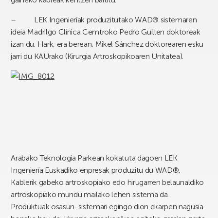
–
LEK Ingenieríak produzitutako WAD® sistemaren
ideia Madrilgo Clínica Cemtroko Pedro Guillen doktoreak
izan du. Hark, era berean, Mikel Sánchez doktorearen esku
jarri du KAUrako (Kirurgia Artroskopikoaren Unitatea).
Arabako Teknologia Parkean kokatuta dagoen LEK
Ingeniería Euskadiko enpresak produzitu du WAD®.
Kablerik gabeko artroskopiako edo hirugarren belaunaldiko
artroskopiako mundu mailako lehen sistema da.
Produktuak osasun-sistemari egingo dion ekarpen nagusia