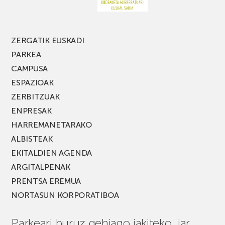
jaialdiaren
edizio
berria!
ZERGATIK EUSKADI
PARKEA
CAMPUSA
ESPAZIOAK
ZERBITZUAK
ENPRESAK
HARREMANETARAKO
ALBISTEAK
EKITALDIEN AGENDA
ARGITALPENAK
PRENTSA EREMUA
NORTASUN KORPORATIBOA
Parkeari buruz gehiago jakiteko, jar