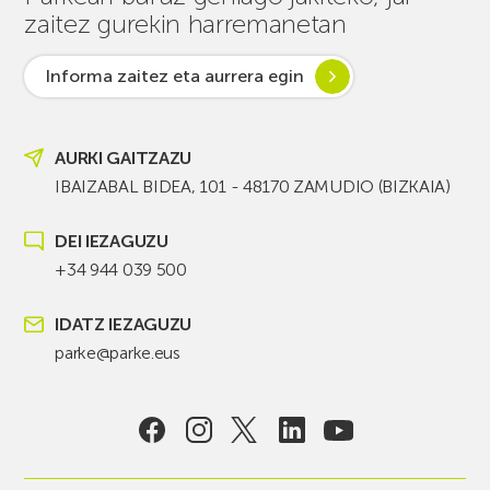
zaitez gurekin harremanetan
Informa zaitez eta aurrera egin
AURKI GAITZAZU
IBAIZABAL BIDEA, 101 - 48170 ZAMUDIO (BIZKAIA)
DEI IEZAGUZU
+34 944 039 500
IDATZ IEZAGUZU
parke@parke.eus