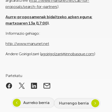
argitaratu ere (
http://www.manunet.net/call-for-
proposals/search-for-partners
).
Aurre-proposamenak bidaltzeko azken eguna:
martxoaren 13a (17:00)
.
Informazio gehiago:
http://www.manunet.net
Andere Goirigolzarri (
agoirigolzarri@innobasque.com
)
Partekatu
Aurreko berria
Hurrengo berria