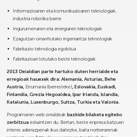
Informazioaren eta komunikazioaren teknologiak,
industria robotika barne
Ingurumenaren eta energiaren teknologiak
Ezagutzan oinarritutako ingeniaritza teknologiak
Fabrikazio teknologia egokitua
Fabrikazioari lotutako beste teknologiak
2013 Deialdian parte hartuko duten herrialde eta
erregioak hauexek dira: Alemania, Asturias, Behe
Austria,
Errumania (berresteke)
, Eslovakia, Euskadi,
Finlandia, Grezia Hegoaldea, Ipar Irlanda, Islandia,
Katalunia, Luxenburgo, Suitza, Turkia eta Valonia.
Programaren web orrialdeak
bazkide bilaketa egiteko
zerbitzua
eskaintzen du. Bertan, beste enpresa batzuen
interes adierazpenak ikus daitezke, baita norberarenak