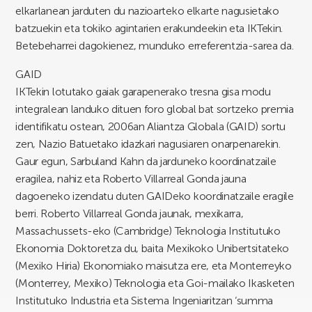
elkarlanean jarduten du nazioarteko elkarte nagusietako
batzuekin eta tokiko agintarien erakundeekin eta IKTekin.
Betebeharrei dagokienez, munduko erreferentzia-sarea da.
GAID
IKTekin lotutako gaiak garapenerako tresna gisa modu
integralean landuko dituen foro global bat sortzeko premia
identifikatu ostean, 2006an Aliantza Globala (GAID) sortu
zen, Nazio Batuetako idazkari nagusiaren onarpenarekin.
Gaur egun, Sarbuland Kahn da jarduneko koordinatzaile
eragilea, nahiz eta Roberto Villarreal Gonda jauna
dagoeneko izendatu duten GAIDeko koordinatzaile eragile
berri. Roberto Villarreal Gonda jaunak, mexikarra,
Massachussets-eko (Cambridge) Teknologia Institutuko
Ekonomia Doktoretza du, baita Mexikoko Unibertsitateko
(Mexiko Hiria) Ekonomiako maisutza ere, eta Monterreyko
(Monterrey, Mexiko) Teknologia eta Goi-mailako Ikasketen
Institutuko Industria eta Sistema Ingeniaritzan ‘summa