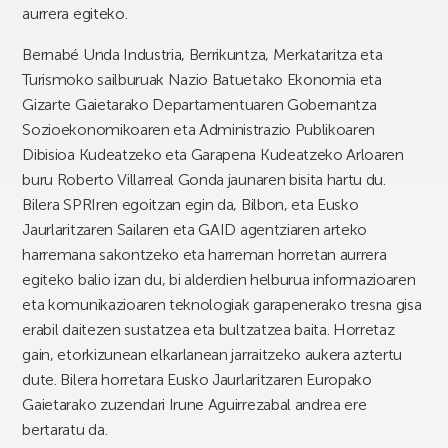
aurrera egiteko.
Bernabé Unda Industria, Berrikuntza, Merkataritza eta
Turismoko sailburuak Nazio Batuetako Ekonomia eta
Gizarte Gaietarako Departamentuaren Gobernantza
Sozioekonomikoaren eta Administrazio Publikoaren
Dibisioa Kudeatzeko eta Garapena Kudeatzeko Arloaren
buru Roberto Villarreal Gonda jaunaren bisita hartu du.
Bilera SPRIren egoitzan egin da, Bilbon, eta Eusko
Jaurlaritzaren Sailaren eta GAID agentziaren arteko
harremana sakontzeko eta harreman horretan aurrera
egiteko balio izan du, bi alderdien helburua informazioaren
eta komunikazioaren teknologiak garapenerako tresna gisa
erabil daitezen sustatzea eta bultzatzea baita. Horretaz
gain, etorkizunean elkarlanean jarraitzeko aukera aztertu
dute. Bilera horretara Eusko Jaurlaritzaren Europako
Gaietarako zuzendari Irune Aguirrezabal andrea ere
bertaratu da.