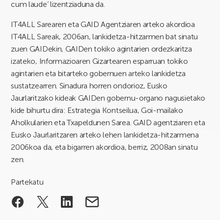
cum laude’ lizentziaduna da.
IT4ALL Sarearen eta GAID Agentziaren arteko akordioa
IT4ALL Sareak, 2006an, lankidetza-hitzarmen bat sinatu
zuen GAIDekin, GAIDen tokiko agintarien ordezkaritza
izateko, Informazioaren Gizartearen esparruan tokiko
agintarien eta bitarteko gobernuen arteko lankidetza
sustatzearren. Sinadura horren ondorioz, Eusko
Jaurlaritzako kideak GAIDen gobernu-organo nagusietako
kide bihurtu dira: Estrategia Kontseilua, Goi-mailako
Aholkularien eta Txapeldunen Sarea. GAID agentziaren eta
Eusko Jaurlaritzaren arteko lehen lankidetza-hitzarmena
2006koa da, eta bigarren akordioa, berriz, 2008an sinatu
zen.
Partekatu