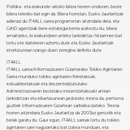
Politika- eta erakunde-arloko bilera horren ondoren, beste
bilera tekniko bat egin da. Bilera horretan, Eusko Jaurlaritzak
adierazi du IT4ALL sarea programetan aitzindaria dela, eta
GAID agentziak bere estrategia berria aurkeztu du; bilera
amaitzeko, bi erakundeen arteko lankidetza-hitzarmen bat
lortu ote daitekeen aztertu dute eta Eusko Jaurlaritzak
etorkizunean izango duen zeregina definitu dute.
IT4ALL
IT4ALL sarea/Informazioaren Gizarterako Tokiko Agintarien
Sarea munduko tokiko agintarien (hirietakoak,
eskualdeetakoak eta deszentralizatutako
Administrazioaren bestelako instantzietakoak) artean
lankidetzan eta elkartasunean jarduteko tresna da, pertsona
guztiek Informazioaren Gizartean sarbidea izateko. Tresna
horren aitzindaria Eusko Jaurlaritza da 2003az geroztik eta
berak garatu du. Gaur egun, IT4ALL sareak lortu du tokiko
agintarien sare nagusietako bat izatea munduan, eta