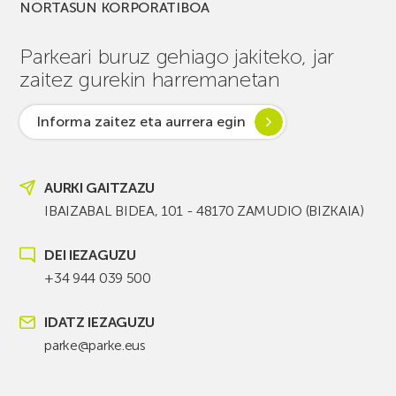
NORTASUN KORPORATIBOA
Parkeari buruz gehiago jakiteko, jar
zaitez gurekin harremanetan
Informa zaitez eta aurrera egin
AURKI GAITZAZU
IBAIZABAL BIDEA, 101 - 48170 ZAMUDIO (BIZKAIA)
DEI IEZAGUZU
+34 944 039 500
IDATZ IEZAGUZU
parke@parke.eus