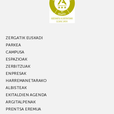
PARKEA
MUSIK
FEST
jaialdiaren
edizio
berria!
ZERGATIK EUSKADI
PARKEA
CAMPUSA
ESPAZIOAK
ZERBITZUAK
ENPRESAK
HARREMANETARAKO
ALBISTEAK
EKITALDIEN AGENDA
ARGITALPENAK
PRENTSA EREMUA