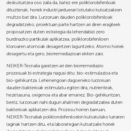
deskutsatzea oso zaila da, batez ere poliklorobifeniloak
dituztenak; horiek industri jarduerari lotutako kutsatzaileen
multzo bat dira. Lurzoruan dauden poliklorobifeniloak
degradatzeko, proiektuan parte hartzen ari diren eragileek
proposatzen duten estrategia da lehendabizi zero
burdinazko partikulak aplikatzea, poliklorobifeniloen
kloroaren atomoak desagertzen laguntzeko. Atomo horiek
desagertu eta gero, biorremediazioari ekiten zaio.
NEIKER-Tecnalia garatzen ari den biorremediazio
prozesuak bi estrategia nagusi ditu: bio-estimulazioa eta
bio-gehikuntza. Lehenengoan dagoeneko lurzoruan
dauden bakterioak estimulatu egiten dira, nutrienteak,
hezetasuna, oxigenoa eta abar emanez. Bio-gehikuntzan,
berriz, lurzoruan nahi dugun ahalmen degradatzailea duten
bakterioak aplikatzen dira. Prozesu horren barruan,
NEIKER-Tecnaliak poliklorobifeniloekin kutsatutako lurraren
laginak hartzen ditu, eta laborategian kutsatzaile horiek