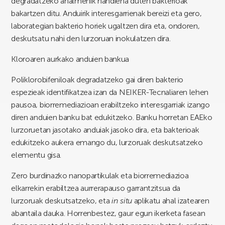
degradatzeko ahalmenik handiena duten bakterioak
bakartzen ditu. Anduirik interesgarrienak bereizi eta gero,
laborategian bakterio horiek ugaltzen dira eta, ondoren,
deskutsatu nahi den lurzoruan inokulatzen dira.
Kloroaren aurkako anduien bankua
Poliklorobifeniloak degradatzeko gai diren bakterio
espezieak identifikatzea izan da NEIKER-Tecnaliaren lehen
pausoa, biorremediazioan erabiltzeko interesgarriak izango
diren anduien banku bat edukitzeko. Banku horretan EAEko
lurzoruetan jasotako anduiak jasoko dira, eta bakterioak
edukitzeko aukera emango du, lurzoruak deskutsatzeko
elementu gisa.
Zero burdinazko nanopartikulak eta biorremediazioa
elkarrekin erabiltzea aurrerapauso garrantzitsua da
lurzoruak deskutsatzeko, eta
in situ
aplikatu ahal izatearen
abantaila dauka. Horrenbestez, gaur egun ikerketa fasean