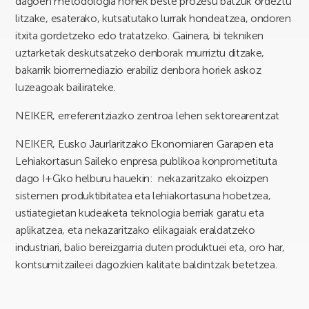
dagoen metodologia honek beste prozesu batzuk ordeztu
litzake, esaterako, kutsatutako lurrak hondeatzea, ondoren
itxita gordetzeko edo tratatzeko. Gainera, bi tekniken
uztarketak deskutsatzeko denborak murriztu ditzake,
bakarrik biorremediazio erabiliz denbora horiek askoz
luzeagoak bailirateke.
NEIKER, erreferentziazko zentroa lehen sektorearentzat
NEIKER, Eusko Jaurlaritzako Ekonomiaren Garapen eta
Lehiakortasun Saileko enpresa publikoa konprometituta
dago I+Gko helburu hauekin: nekazaritzako ekoizpen
sistemen produktibitatea eta lehiakortasuna hobetzea,
ustiategietan kudeaketa teknologia berriak garatu eta
aplikatzea, eta nekazaritzako elikagaiak eraldatzeko
industriari, balio bereizgarria duten produktuei eta, oro har,
kontsumitzaileei dagozkien kalitate baldintzak betetzea.