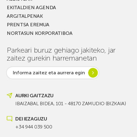
EKITALDIEN AGENDA
ARGITALPENAK
PRENTSA EREMUA
NORTASUN KORPORATIBOA
Parkeari buruz gehiago jakiteko, jar
zaitez gurekin harremanetan
Informa zaitez eta aurrera egin
AURKI GAITZAZU
IBAIZABAL BIDEA, 101 - 48170 ZAMUDIO (BIZKAIA)
DEI IEZAGUZU
+34 944 039 500