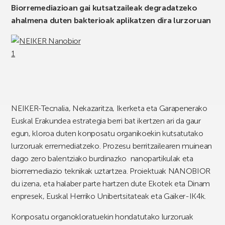
Biorremediazioan gai kutsatzaileak degradatzeko
ahalmena duten bakterioak aplikatzen dira lurzoruan
NEIKER-Tecnalia, Nekazaritza, Ikerketa eta Garapenerako
Euskal Erakundea estrategia berri bat ikertzen ari da gaur
egun, kloroa duten konposatu organikoekin kutsatutako
lurzoruak erremediatzeko. Prozesu berritzailearen muinean
dago zero balentziako burdinazko nanopartikulak eta
biorremediazio teknikak uztartzea. Proiektuak NANOBIOR
du izena, eta halaber parte hartzen dute Ekotek eta Dinam
enpresek, Euskal Herriko Unibertsitateak eta Gaiker-IK4k.
Konposatu organokloratuekin hondatutako lurzoruak