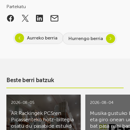
Partekatu
Aurreko berria
Hurrengo berria
Beste berri batzuk
2026-08-05
2026-08-04
AR Rackingek PCSren
Musika gustuko
Picassenteko hotz-biltegia
eta giro onean u
osatu du pasabide estuko
bat pasa nahi ba