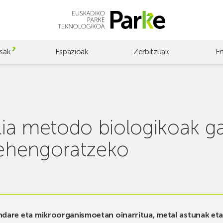
sak
Espazioak
Zerbitzuak
E
ia metodo biologikoak ga
 lehengoratzeko
andare eta mikroorganismoetan oinarritua, metal astunak et