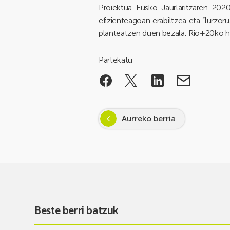
Proiektua Eusko Jaurlaritzaren 202
efizienteagoan erabiltzea eta “lurzo
planteatzen duen bezala, Rio+20ko 
Partekatu
Aurreko berria
Beste berri batzuk