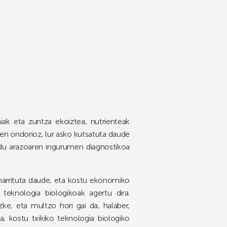
aiak eta zuntza ekoiztea, nutrienteak
en ondorioz, lur asko kutsatuta daude
 du arazoaren ingurumen diagnostikoa
narrituta daude, eta kostu ekonomiko
teknologia biologikoak agertu dira.
ke, eta multzo hori gai da, halaber,
, kostu txikiko teknologia biologiko