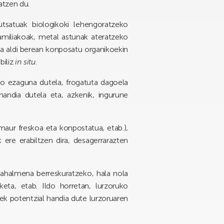
atzen du.
utsatuak biologikoki lehengoratzeko
amiliakoak, metal astunak ateratzeko
a aldi berean konposatu organikoekin
biliz
in situ
.
ko ezaguna dutela, frogatuta dagoela
andia dutela eta, azkenik, ingurune
maur freskoa eta konpostatua, etab.),
ere erabiltzen dira, desagerrarazten
 ahalmena berreskuratzeko, hala nola
keta, etab. Ildo horretan, lurzoruko
ek potentzial handia dute lurzoruaren