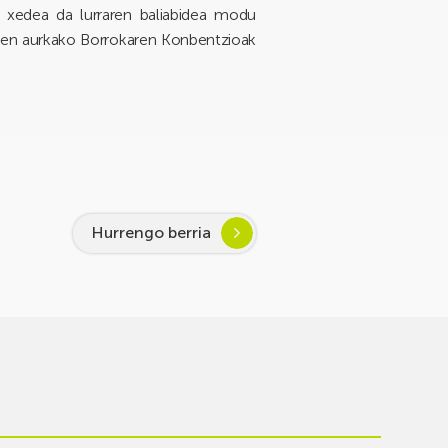
e xedea da lurraren baliabidea modu
oaren aurkako Borrokaren Konbentzioak
Hurrengo berria