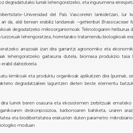
z degradatutako lurrak lehengoratzeko, eta ingurumena errespet
ibertsitate-Universidad del País Vascorekin lankidetzan, lur k
 ari da, aldi berean erabiliz landareak –gehienbat
Brassicaceae
f
nikoak degradatzeko mikroorganismoak. Teknologiaren helburua d
 lurzoruak lehengoratzea, horretarako tratamendu biologikoak era
keratzeko arrazoiak izan dira garrantzi agronomiko eta ekonomi
uak lehengoratzeko gaitasuna dutela, biomasa produkzio tasa h
erabil daitezkeela.
atu kimikoak eta produktu organikoak aplikatzen dira (purinak, si
akterio degradatzaileei laguntzen dieten beste elementu batzuk 
.
ak dira lurrek beren osasuna eta ekosistemen zerbitzuak emateko
rganikoaren deskonposizioa, karbonoaren bahiketa, uraren araz
tatea eta biodibertsitatea erakusten duten parametro mikrobiano
biologiko moduan.