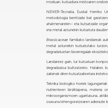
moduan, kutsadura mistoaren ondorio
NEIKER-Tecnalia, Euskal Herriko Un
metodologia berritzaile bat garatzen
ahalmenarekin– eta kutsatzaile orga
eta metal astunekin kutsatuta dauden
Brassicaceae
familiako landareak au
metal astunekin kutsatutako lurzor
degradatuetan bioerregaiak ekoizteko 
Landareez gain, lur kutsatuan konpos
degradazioa bultzatzeko. Halaber, b
zailenak diren kutsatzaileetara iristeko
Teknika biologiko horiek lagungarri
nutrienteen birziklapena, materia o
mikroorganismoen ugaritasuna, aktibi
osasuna lehengoratzearen adierazle 