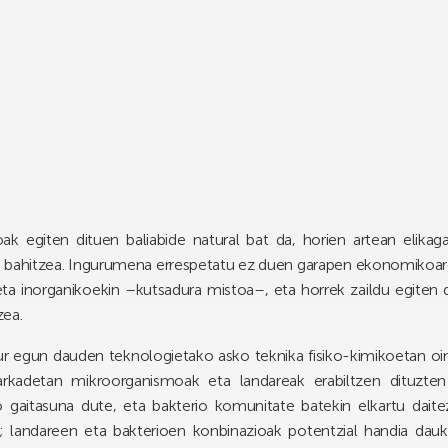
oak egiten dituen baliabide natural bat da, horien artean elikag
oa bahitzea. Ingurumena errespetatu ez duen garapen ekonomikoar
ta inorganikoekin –kutsadura mistoa–, eta horrek zaildu egiten
zea.
ur egun dauden teknologietako asko teknika fisiko-kimikoetan oi
kadetan mikroorganismoak eta landareak erabiltzen dituzten 
gaitasuna dute, eta bakterio komunitate batekin elkartu daitez
; landareen eta bakterioen konbinazioak potentzial handia dauka