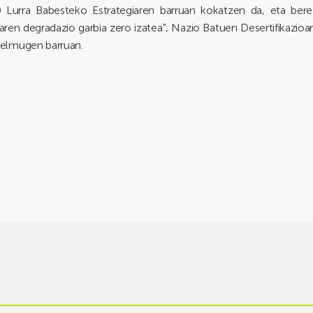
0 Lurra Babesteko Estrategiaren barruan kokatzen da, eta ber
ruaren degradazio garbia zero izatea”, Nazio Batuen Desertifikazi
helmugen barruan.