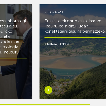
2026-07-29
Ven laborategi
Euskaltelek ehun esku-hartze
itatu ditu.
inguru egin ditu, udan
 euroko
konektagarritasuna bermatzeko
u, eta
zuneko sare
Albisteak
,
Bizkaia
teknologia
du helburu
Ezagutu
gehiago:Euskaltelek
ategi
ehun
esku-