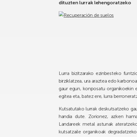
dituzten lurrak lehengoratzeko
Lurra bizitzarako ezinbesteko funtzi
birziklatzea, ura araztea edo karbon
gaur egun, konposatu organikoekin e
egitea eta, batez ere, lurra berronerat
Kutsatutako lurrak deskutsatzeko ga
handia dute. Zorionez, azken hamar
Landareek metal astunak ateratzeko 
kutsatzaile organikoak degradatzeko