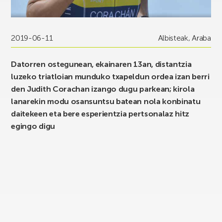
2019-06-11
Albisteak
,
Araba
Datorren ostegunean, ekainaren 13an, distantzia
luzeko triatloian munduko txapeldun ordea izan berri
den Judith Corachan izango dugu parkean; kirola
lanarekin modu osansuntsu batean nola konbinatu
daitekeen eta bere esperientzia pertsonalaz hitz
egingo digu