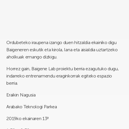
Ordubeteko iraupena izango duen hitzaldia ekainiko digu
Baigeneren eskutik eta kirola, lana eta aisialdia uztartzeko
aholkuak emango dizkigu.
Horrez gain, Baigene Lab proiektu berria ezagutuko dugu,
indarreko entrenamendu eraginkorrak egiteko espazio
berria.
Eraikin Nagusia
Arabako Teknologi Parkea
2019ko ekainaren 13ª