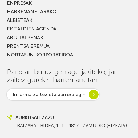
ENPRESAK
HARREMANETARAKO
ALBISTEAK
EKITALDIEN AGENDA
ARGITALPENAK
PRENTSA EREMUA
NORTASUN KORPORATIBOA
Parkeari buruz gehiago jakiteko, jar
zaitez gurekin harremanetan
Informa zaitez eta aurrera egin
AURKI GAITZAZU
IBAIZABAL BIDEA, 101 - 48170 ZAMUDIO (BIZKAIA)