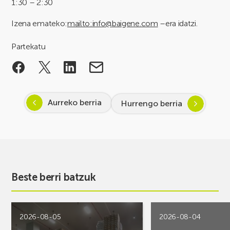
1:30 – 2:30
Izena emateko:
mailto:info@baigene.com
–era idatzi.
Partekatu
Aurreko berria
Hurrengo berria
Beste berri batzuk
2026-08-05
2026-08-04