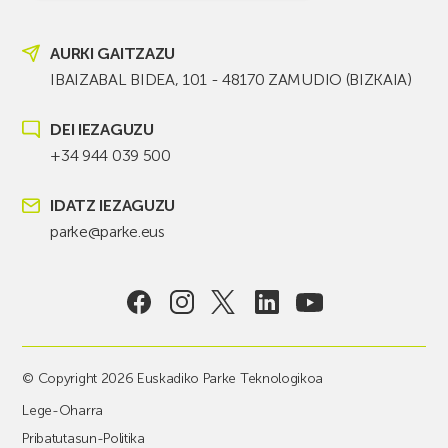
AURKI GAITZAZU
IBAIZABAL BIDEA, 101 - 48170 ZAMUDIO (BIZKAIA)
DEI IEZAGUZU
+34 944 039 500
IDATZ IEZAGUZU
parke@parke.eus
© Copyright 2026 Euskadiko Parke Teknologikoa
Lege-Oharra
Pribatutasun-Politika