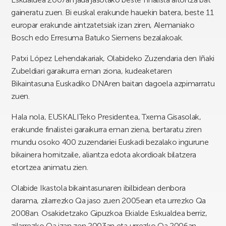
gaineratu zuen. Bi euskal erakunde hauekin batera, beste 11
europar erakunde aintzatetsiak izan ziren, Alemaniako
Bosch edo Erresuma Batuko Siemens bezalakoak.
Patxi López Lehendakariak, Olabideko Zuzendaria den Iñaki
Zubeldiari garaikurra eman ziona, kudeaketaren
Bikaintasuna Euskadiko DNAren baitan dagoela azpimarratu
zuen.
Hala nola, EUSKALITeko Presidentea, Txema Gisasolak,
erakunde finalistei garaikurra eman ziena, bertaratu ziren
mundu osoko 400 zuzendariei Euskadi bezalako ingurune
bikainera hornitzaile, aliantza edota akordioak bilatzera
etortzea animatu zien.
Olabide Ikastola bikaintasunaren ibilbidean denbora
darama, zilarrezko Qa jaso zuen 2005ean eta urrezko Qa
2008an. Osakidetzako Gipuzkoa Ekialde Eskualdea berriz,
zilarrezko Qa izan zen 2003an eta urrezko Qa 2006an.