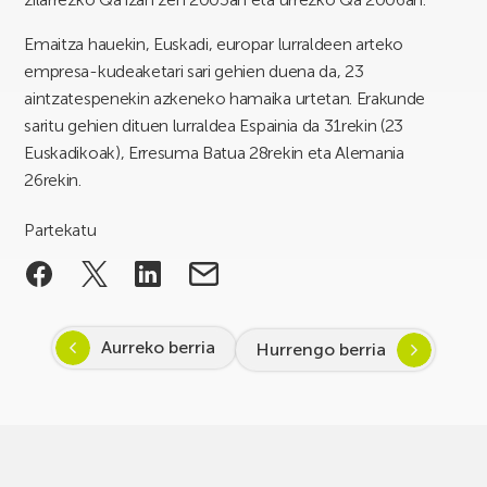
Emaitza hauekin, Euskadi, europar lurraldeen arteko
empresa-kudeaketari sari gehien duena da, 23
aintzatespenekin azkeneko hamaika urtetan. Erakunde
saritu gehien dituen lurraldea Espainia da 31rekin (23
Euskadikoak), Erresuma Batua 28rekin eta Alemania
26rekin.
Partekatu
Aurreko berria
Hurrengo berria