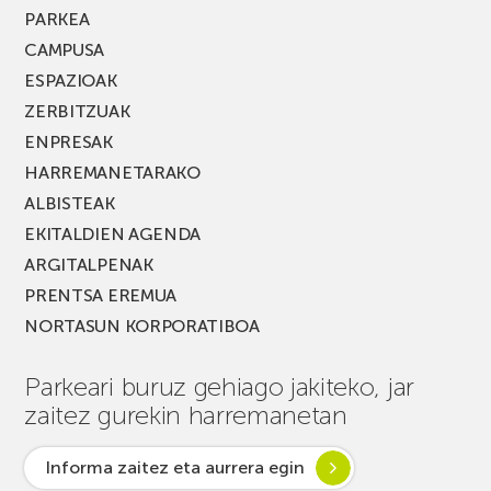
PARKEA
CAMPUSA
ESPAZIOAK
ZERBITZUAK
ENPRESAK
HARREMANETARAKO
ALBISTEAK
EKITALDIEN AGENDA
ARGITALPENAK
PRENTSA EREMUA
NORTASUN KORPORATIBOA
Parkeari buruz gehiago jakiteko, jar
zaitez gurekin harremanetan
Informa zaitez eta aurrera egin