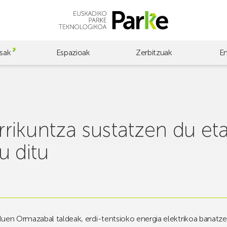
sak
Espazioak
Zerbitzuak
E
rikuntza sustatzen du eta
u ditu
duen Ormazabal taldeak, erdi-tentsioko energia elektrikoa banatz