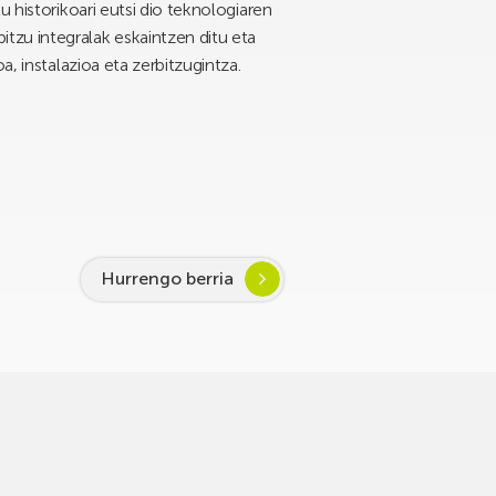
 historikoari eutsi dio teknologiaren
tzu integralak eskaintzen ditu eta
, instalazioa eta zerbitzugintza.
Hurrengo berria