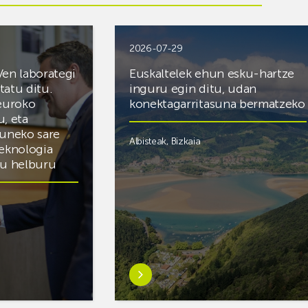
2026-07-29
Ven laborategi
Euskaltelek ehun esku-hartze
itatu ditu.
inguru egin ditu, udan
 euroko
konektagarritasuna bermatzeko
u, eta
zuneko sare
Albisteak
,
Bizkaia
teknologia
du helburu
Ezagutu
gehiago:Euskaltelek
ategi
ehun