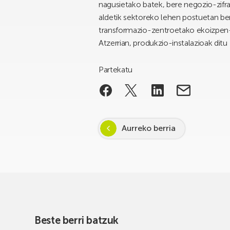
nagusietako batek, bere negozio-zifra 
aldetik sektoreko lehen postuetan be
transformazio-zentroetako ekoizpen-pro
Atzerrian, produkzio-instalazioak ditu
Partekatu
Aurreko berria
Beste berri batzuk