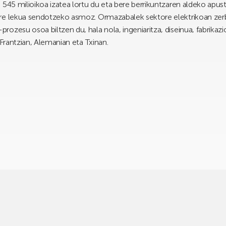
545 milioikoa izatea lortu du eta bere berrikuntzaren aldeko apustu
re lekua sendotzeko asmoz. Ormazabalek sektore elektrikoan zerbi
zesu osoa biltzen du, hala nola, ingeniaritza, diseinua, fabrikazioa
 Frantzian, Alemanian eta Txinan.