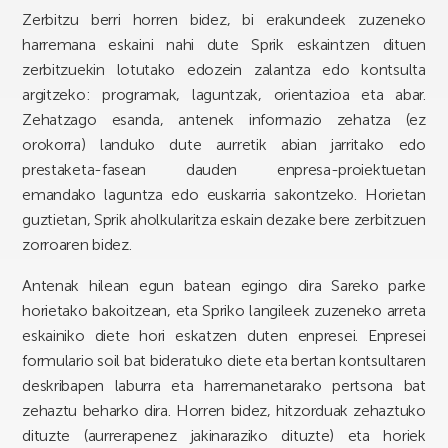
Zerbitzu berri horren bidez, bi erakundeek zuzeneko
harremana eskaini nahi dute Sprik eskaintzen dituen
zerbitzuekin lotutako edozein zalantza edo kontsulta
argitzeko: programak, laguntzak, orientazioa eta abar.
Zehatzago esanda, antenek informazio zehatza (ez
orokorra) landuko dute aurretik abian jarritako edo
prestaketa-fasean dauden enpresa-proiektuetan
emandako laguntza edo euskarria sakontzeko. Horietan
guztietan, Sprik aholkularitza eskain dezake bere zerbitzuen
zorroaren bidez.
Antenak hilean egun batean egingo dira Sareko parke
horietako bakoitzean, eta Spriko langileek zuzeneko arreta
eskainiko diete hori eskatzen duten enpresei. Enpresei
formulario soil bat bideratuko diete eta bertan kontsultaren
deskribapen laburra eta harremanetarako pertsona bat
zehaztu beharko dira. Horren bidez, hitzorduak zehaztuko
dituzte (aurrerapenez jakinaraziko dituzte) eta horiek