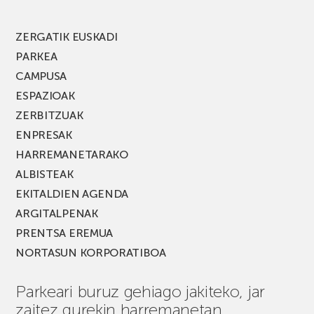
edizio
berria!
ZERGATIK EUSKADI
PARKEA
CAMPUSA
ESPAZIOAK
ZERBITZUAK
ENPRESAK
HARREMANETARAKO
ALBISTEAK
EKITALDIEN AGENDA
ARGITALPENAK
PRENTSA EREMUA
NORTASUN KORPORATIBOA
Parkeari buruz gehiago jakiteko, jar
zaitez gurekin harremanetan