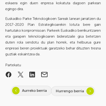
eskaera egin duen enpresa kokatuta dagoen parkean
egingo dira.
Euskadiko Parke Teknologikoen Sareak lanean jarraitzen du
2017-2020 Plan Estrategikoarekin lotuta bere gain
hartutako konpromisoan. Parkeek Euskadiko berrikuntzaren
eta garapen teknologikoaren bideratzaile gisa betetzen
duten rola sendotu du plan horrek, eta helburua gure
enpresei beren proiektuak garatzeko behar dituzten tresna
guztiak eskaintzea da.
Partekatu
Aurreko berria
Hurrengo berria