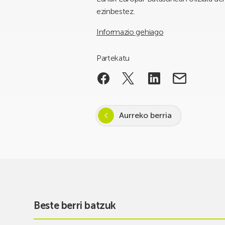
ezinbestez.
Informazio gehiago
Partekatu
Aurreko berria
Beste berri batzuk