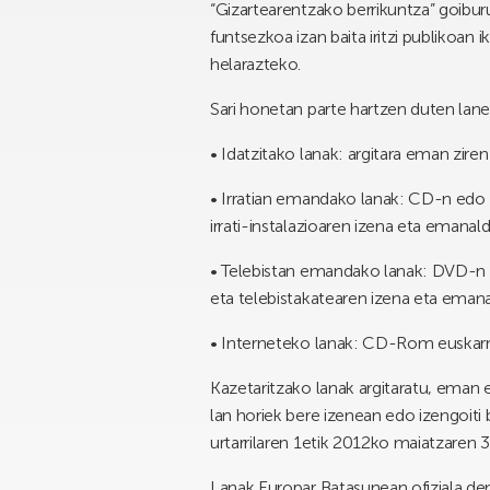
“Gizartearentzako berrikuntza” goibur
funtsezkoa izan baita iritzi publikoan 
helarazteko.
Sari honetan parte hartzen duten lane
• Idatzitako lanak: argitara eman zire
• Irratian emandako lanak: CD-n edo 
irrati-instalazioaren izena eta emanal
• Telebistan emandako lanak: DVD-n 
eta telebistakatearen izena eta eman
• Interneteko lanak: CD-Rom euskarr
Kazetaritzako lanak argitaratu, eman 
lan horiek bere izenean edo izengoiti
urtarrilaren 1etik 2012ko maiatzaren 3
Lanak Europar Batasunean ofiziala den