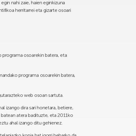
egin nahi zaie, haien eginkizuna
ifikoa herritarrei eta gizarte osoari
 programa osoarekin batera, eta
emandako programa osoarekin batera,
gutarazteko web osoan sartuta.
 izango dira sari honetara, betiere,
n batean atera badituzte, eta 2011ko
eztu ahal izango ditu gehienez.
telaniazko kopia bat igorri beharko da