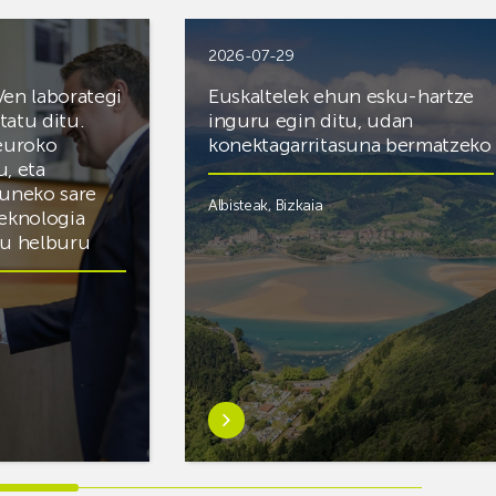
2026-07-29
Ven laborategi
Euskaltelek ehun esku-hartze
itatu ditu.
inguru egin ditu, udan
 euroko
konektagarritasuna bermatzeko
u, eta
zuneko sare
Albisteak
,
Bizkaia
teknologia
du helburu
Ezagutu
gehiago:Euskaltelek
ategi
ehun
esku-