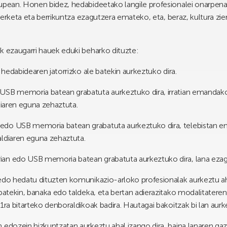
upean. Honen bidez, hedabideetako langile profesionalei onarpena 
ikerketa eta berrikuntza ezagutzera emateko, eta, beraz, kultura zient
k ezaugarri hauek eduki beharko dituzte:
n hedabidearen jatorrizko ale batekin aurkeztuko dira.
USB memoria batean grabatuta aurkeztuko dira, irratian emandako
diaren eguna zehaztuta.
edo USB memoria batean grabatuta aurkeztuko dira, telebistan 
aldiaren eguna zehaztuta.
ian edo USB memoria batean grabatuta aurkeztuko dira, lana eza
edo hedatu dituzten komunikazio-arloko profesionalak aurkeztu ahal
 batekin, banaka edo taldeka, eta bertan adierazitako modalitatere
1ra bitarteko denboraldikoak badira. Hautagai bakoitzak bi lan aurk
 edozein hizkuntzatan aurkeztu ahal izango dira, baina lanaren gaz