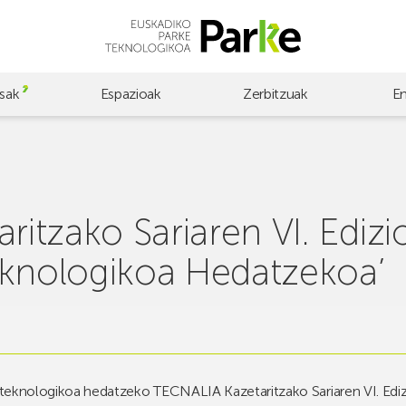
sak
Espazioak
Zerbitzuak
E
ritzako Sariaren VI. Edizi
eknologikoa Hedatzekoa’
a teknologikoa hedatzeko TECNALIA Kazetaritzako Sariaren VI. Edizi