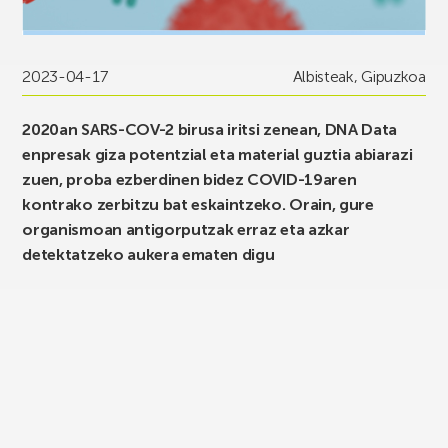
2023-04-17
Albisteak
,
Gipuzkoa
2020an SARS-COV-2 birusa iritsi zenean, DNA Data
enpresak giza potentzial eta material guztia abiarazi
zuen, proba ezberdinen bidez COVID-19aren
kontrako zerbitzu bat eskaintzeko. Orain, gure
organismoan antigorputzak erraz eta azkar
detektatzeko aukera ematen digu