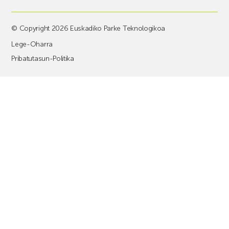
© Copyright 2026 Euskadiko Parke Teknologikoa
Lege-Oharra
Pribatutasun-Politika