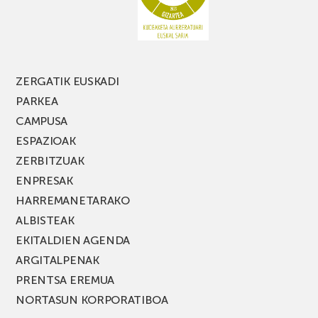
FEST
jaialdiaren
edizio
berria!
ZERGATIK EUSKADI
PARKEA
CAMPUSA
ESPAZIOAK
ZERBITZUAK
ENPRESAK
HARREMANETARAKO
ALBISTEAK
EKITALDIEN AGENDA
ARGITALPENAK
PRENTSA EREMUA
NORTASUN KORPORATIBOA