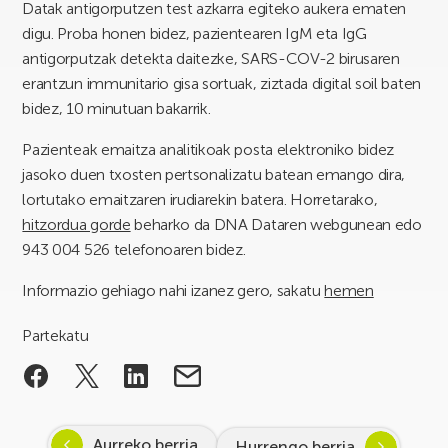
Datak antigorputzen test azkarra egiteko aukera ematen
digu. Proba honen bidez, pazientearen IgM eta IgG
antigorputzak detekta daitezke, SARS-COV-2 birusaren
erantzun immunitario gisa sortuak, ziztada digital soil baten
bidez, 10 minutuan bakarrik.
Pazienteak emaitza analitikoak posta elektroniko bidez
jasoko duen txosten pertsonalizatu batean emango dira,
lortutako emaitzaren irudiarekin batera. Horretarako,
hitzordua gorde
beharko da DNA Dataren webgunean edo
943 004 526 telefonoaren bidez.
Informazio gehiago nahi izanez gero, sakatu
hemen
Partekatu
Aurreko berria
Hurrengo berria