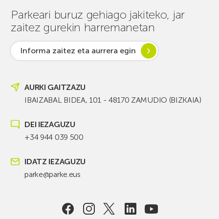
Parkeari buruz gehiago jakiteko, jar
zaitez gurekin harremanetan
Informa zaitez eta aurrera egin
AURKI GAITZAZU
IBAIZABAL BIDEA, 101 - 48170 ZAMUDIO (BIZKAIA)
DEI IEZAGUZU
+34 944 039 500
IDATZ IEZAGUZU
parke@parke.eus