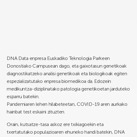
DNA Data enpresa Euskadiko Teknologia Parkeen
Donostiako Campusean dago, eta gaixotasun genetikoak
diagnostikatzeko analisi genetikoak eta biologikoak egiten
espezializatutako enpresa biomedikoa da. Edozein
medikuntza-diziplinatako patologia genetikoetan jarduteko
esparru batekin.
Pandemiaren lehen hilabeteetan, COVID-19 aren aurkako
hainbat test eskaini zituzten.
Orain, kutsatze-tasa askoz ere txikiagoekin eta
txertatutako populazioaren ehuneko handi batekin, DNA