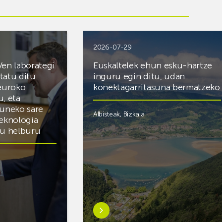
2026-07-29
Ven laborategi
Euskaltelek ehun esku-hartze
itatu ditu.
inguru egin ditu, udan
 euroko
konektagarritasuna bermatzeko
u, eta
zuneko sare
Albisteak
,
Bizkaia
teknologia
du helburu
Ezagutu
gehiago:Euskaltelek