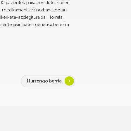
00 pazientek pairatzen dute, horien
an –medikamentuek norbanakoetan
ikerketa-azpiegitura da. Horrela,
iente jakin baten genetika berezira
Hurrengo berria