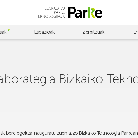
sak
Espazioak
Zerbitzuak
E
borategia Bizkaiko Tekno
bere egoitza inauguratu zuen atzo Bizkaiko Teknologia Parkean e