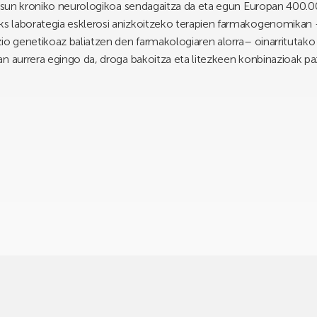
otasun kroniko neurologikoa sendagaitza da eta egun Europan 400.0
ks laborategia esklerosi anizkoitzeko terapien farmakogenomik
io genetikoaz baliatzen den farmakologiaren alorra– oinarritutako 
n aurrera egingo da, droga bakoitza eta litezkeen konbinazioak paz