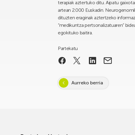
terapiak aztertuko ditu. Aipatu gaix
artean 2.000 Euskadin. Neurogenomi
dituzten eraginak aztertzeko informaz
“medikuntza pertsonalizatuaren” bidea
egokituko baitira.
Partekatu
Aurreko berria