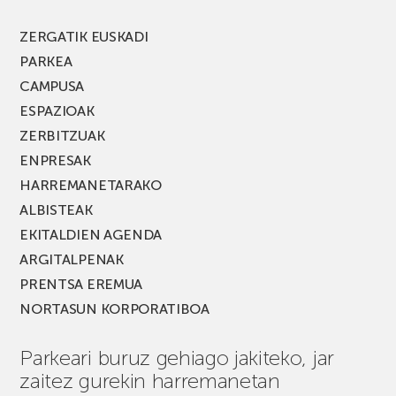
berria!
ZERGATIK EUSKADI
PARKEA
CAMPUSA
ESPAZIOAK
ZERBITZUAK
ENPRESAK
HARREMANETARAKO
ALBISTEAK
EKITALDIEN AGENDA
ARGITALPENAK
PRENTSA EREMUA
NORTASUN KORPORATIBOA
Parkeari buruz gehiago jakiteko, jar
zaitez gurekin harremanetan