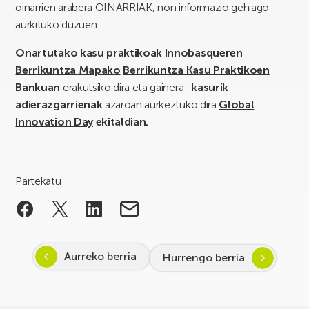
oinarrien arabera
OINARRIAK
, non informazio gehiago
aurkituko duzuen.
Onartutako kasu praktikoak Innobasqueren
Berrikuntza Mapako
Berrikuntza Kasu Praktikoen
Bankuan
erakutsiko dira eta gainera
kasurik
adierazgarrienak
azaroan aurkeztuko dira
Global
Innovation Day
ekitaldian.
Partekatu
Aurreko berria
Hurrengo berria