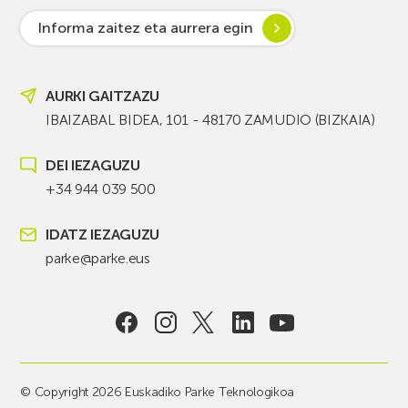
Informa zaitez eta aurrera egin
AURKI GAITZAZU
IBAIZABAL BIDEA, 101 - 48170 ZAMUDIO (BIZKAIA)
DEI IEZAGUZU
+34 944 039 500
IDATZ IEZAGUZU
parke@parke.eus
© Copyright 2026 Euskadiko Parke Teknologikoa