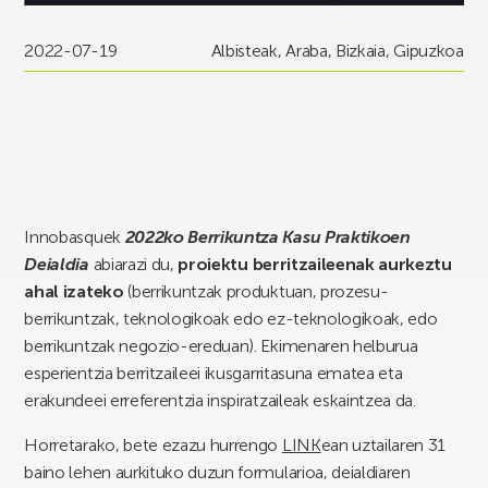
2022-07-19
Albisteak
,
Araba
,
Bizkaia
,
Gipuzkoa
Innobasquek
2022ko Berrikuntza Kasu Praktikoen
Deialdia
abiarazi du,
proiektu berritzaileenak aurkeztu
ahal izateko
(berrikuntzak produktuan, prozesu-
berrikuntzak, teknologikoak edo ez-teknologikoak, edo
berrikuntzak negozio-ereduan). Ekimenaren helburua
esperientzia berritzaileei ikusgarritasuna ematea eta
erakundeei erreferentzia inspiratzaileak eskaintzea da.
Horretarako, bete ezazu hurrengo
LINK
ean uztailaren 31
baino lehen aurkituko duzun formularioa, deialdiaren