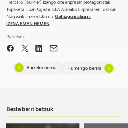
Hercalio Fournier). izango dira enpresari protagonistak.
Topaketa Juan Ugarte, SEA Arabako Enpresarien Idazkari
Nagusiak zuzenduko du.
Gehiago irakurri.
IZENA EMAN HEMEN
Partekatu
Aurreko berria
Hurrengo berria
Beste berri batzuk