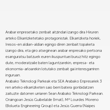
Arabar enpresetako zenbait aitzindari izango dira Hiruren
arteko Elkarrizketetako protagonistak. Elkarrizketa horiek,
Iresos-en aldian-aldian egingo diren zenbait topaketa
izango dira, eta giro atseginean arabar enpresako pertsona
esanguratsu batzuek euren ikuspuntuei buruz hitz egingo
dute, moderatzaile baten laguntzarekin, enpresa- eta
ekonomia-arloarekin lotutako zenbait gai interesgarriren
inguruan.
Arabako Teknologi Parkeak eta SEA Arabako Enpresariek 3
ren arteko elkarrizketen saio berri batera gonbidatzen
zaituzte datorren urriaren 5ean Arabako Teknologi Parkean.
Oraingoan Jesús Guibelalde (Imat), Mª Lourdes Moreno
(Bolueta Engineering Group) eta Jesús Guerra (Naipes