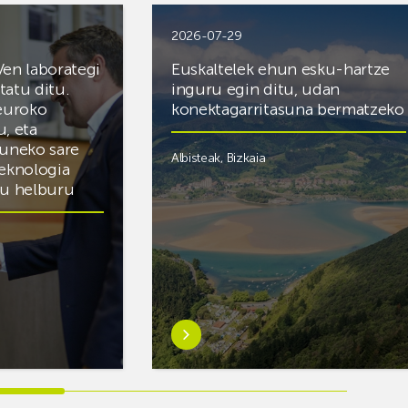
2026-07-29
Ven laborategi
Euskaltelek ehun esku-hartze
itatu ditu.
inguru egin ditu, udan
 euroko
konektagarritasuna bermatzeko
u, eta
zuneko sare
Albisteak
,
Bizkaia
teknologia
du helburu
Ezagutu
gehiago:Euskaltelek
ategi
ehun
esku-