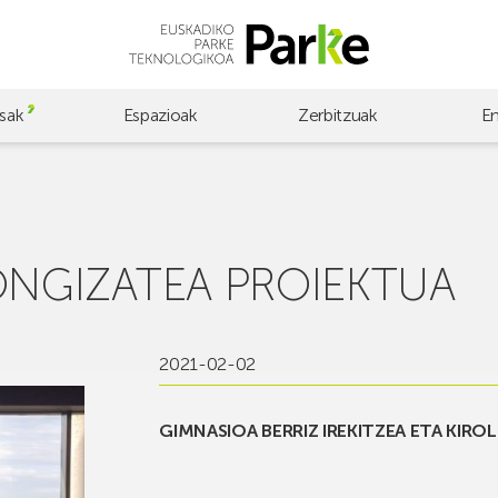
sak
Espazioak
Zerbitzuak
E
ONGIZATEA PROIEKTUA
2021-02-02
GIMNASIOA BERRIZ IREKITZEA ETA KIRO