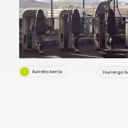
Aurreko berria
Hurrengo be