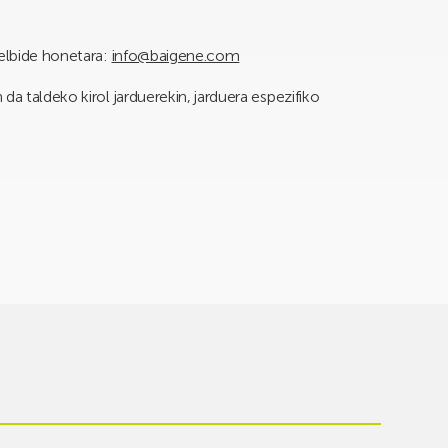
helbide honetara:
info@baigene.com
da taldeko kirol jarduerekin, jarduera espezifiko
.