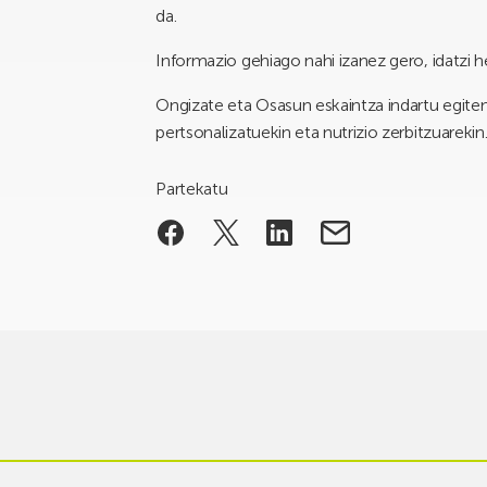
da.
Informazio gehiago nahi izanez gero, idatzi 
Ongizate eta Osasun eskaintza indartu egiten 
pertsonalizatuekin eta nutrizio zerbitzuarekin
Partekatu