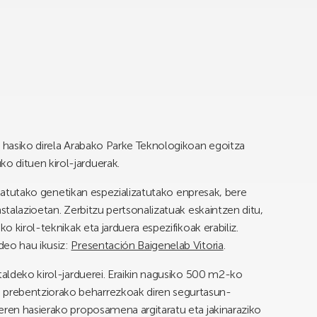
o hasiko direla Arabako Parke Teknologikoan egoitza
 dituen kirol-jarduerak.
plikatutako genetikan espezializatutako enpresak, bere
nstalazioetan. Zerbitzu pertsonalizatuak eskaintzen ditu,
o kirol-teknikak eta jarduera espezifikoak erabiliz.
deo hau ikusiz:
Presentación Baigenelab Vitoria
.
taldeko kirol-jarduerei. Eraikin nagusiko 500 m2-ko
prebentziorako beharrezkoak diren segurtasun-
eren hasierako proposamena argitaratu eta jakinaraziko