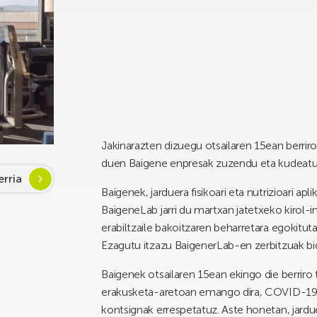
Jakinarazten dizuegu otsailaren 15ean berrir
duen Baigene enpresak zuzendu eta kudeatuko
rria
Baigenek, jarduera fisikoari eta nutrizioari a
BaigeneLab jarri du martxan jatetxeko kirol-i
erabiltzaile bakoitzaren beharretara egokitutak
Ezagutu itzazu BaigenerLab-en zerbitzuak bi
Baigenek otsailaren 15ean ekingo die berriro 
erakusketa-aretoan emango dira, COVID-19 
kontsignak errespetatuz. Aste honetan, jardu