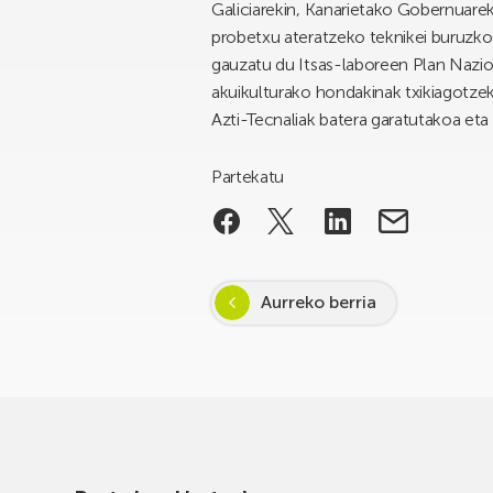
Galiciarekin, Kanarietako Gobernuarek
probetxu ateratzeko teknikei buruzko
gauzatu du Itsas-laboreen Plan Nazio
akuikulturako hondakinak txikiagotzeko
Azti-Tecnaliak batera garatutakoa eta
Partekatu
Aurreko berria