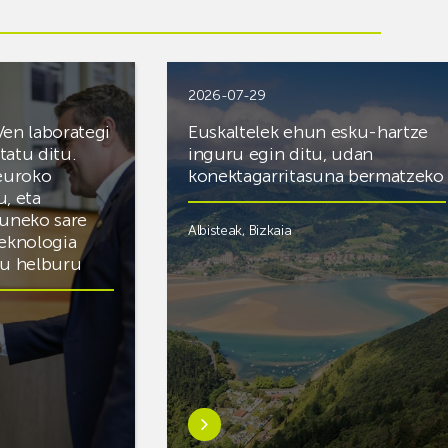
2026-07-29
Ven laborategi
Euskaltelek ehun esku-hartze
itatu ditu.
inguru egin ditu, udan
 euroko
konektagarritasuna bermatzeko
u, eta
zuneko sare
Albisteak
,
Bizkaia
teknologia
du helburu
Ezagutu
gehiago:Euskaltelek