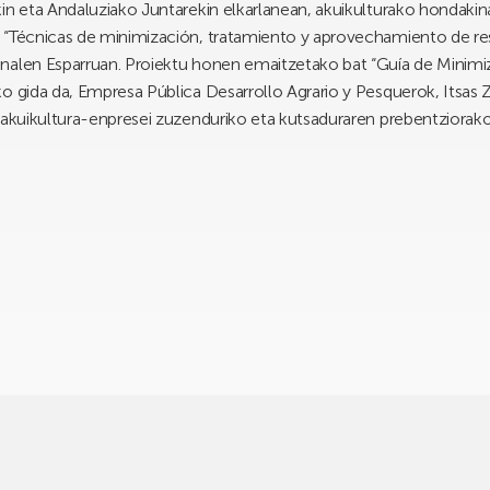
in eta Andaluziako Juntarekin elkarlanean, akuikulturako hondakina
 “Técnicas de minimización, tratamiento y aprovechamiento de res
nalen Esparruan. Proiektu honen emaitzetako bat “Guía de Minimiz
 gida da, Empresa Pública Desarrollo Agrario y Pesquerok, Itsas Zie
 akuikultura-enpresei zuzenduriko eta kutsaduraren prebentziorako