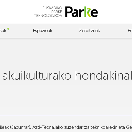
sak
Espazioak
Zerbitzuak
E
a akuikulturako hondakinak
eak (Jacumar), Azti-Tecnaliako zuzendaritza teknikoarekin eta Gen