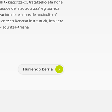
k txikiagotzeko, tratatzeko eta horiei
iduos de la acuicultura” egitasmoa
ación de residuos de acuicultura”
ntzien Kanariar Institutuak, Irtak eta
 laguntza-tresna.
Hurrengo berria