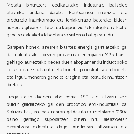
Metala bihurtzera dedikatutako industriak, baliabide
elektriko andana darabil. Kontsumoa murriztu eta
produkzio iraunkorrago eta lehiakorrago baterako bidean
aurrera egitearren, Tecnalia korporazio teknologikoak, klabe
gabeko galdaketa labeetarako sistema bat garatu du.
Garapen honek, airearen bitartez energia garraiatzeko gai
da, galdatutako piezen prozesuko energiaren %25 baino
gehiago aurrezteko xedea duen akoplamendu induktiboko
soluzio batez baliatuta, eta honela, produktibitatea hobetu
eta ingurumenaren gaineko eragina eta kostuak murrizten
direlarik.
Froga-aldian dagoen labe berria, 180 kilo altzairu zein
burdin galdatzeko gai den prototipo erdi-industriala da.
Soluzio hau, mundu mailan galdatutako metalaren %90a
baino gehiago suposatzen duten hiru aleazioetan
oinarritzera bideratuta dago: burdinean, altzairuan eta