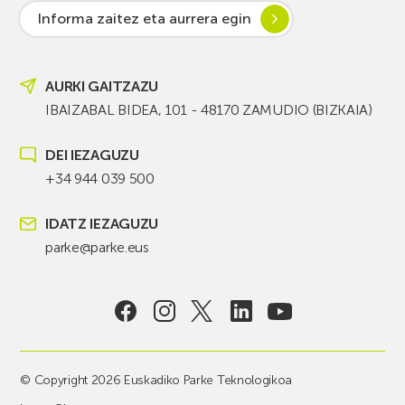
Informa zaitez eta aurrera egin
AURKI GAITZAZU
IBAIZABAL BIDEA, 101 - 48170 ZAMUDIO (BIZKAIA)
DEI IEZAGUZU
+34 944 039 500
IDATZ IEZAGUZU
parke@parke.eus
© Copyright 2026 Euskadiko Parke Teknologikoa