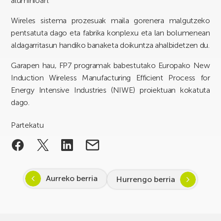
aluminioan.
Wireles sistema prozesuak maila gorenera malgutzeko
pentsatuta dago eta fabrika konplexu eta lan bolumenean
aldagarritasun handiko banaketa doikuntza ahalbidetzen du.
Garapen hau, FP7 programak babestutako Europako New
Induction Wireless Manufacturing Efficient Process for
Energy Intensive Industries (NIWE) proiektuan kokatuta
dago.
Partekatu
Aurreko berria
Hurrengo berria