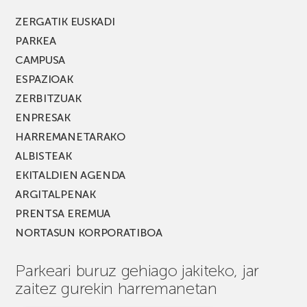
berria!
ZERGATIK EUSKADI
PARKEA
CAMPUSA
ESPAZIOAK
ZERBITZUAK
ENPRESAK
HARREMANETARAKO
ALBISTEAK
EKITALDIEN AGENDA
ARGITALPENAK
PRENTSA EREMUA
NORTASUN KORPORATIBOA
Parkeari buruz gehiago jakiteko, jar
zaitez gurekin harremanetan