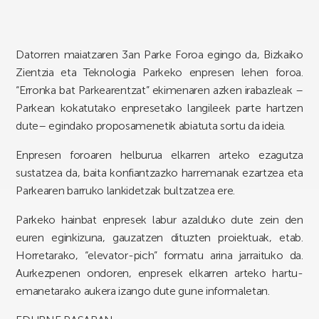
Datorren maiatzaren 3an Parke Foroa egingo da, Bizkaiko
Zientzia eta Teknologia Parkeko enpresen lehen foroa.
“Erronka bat Parkearentzat” ekimenaren azken irabazleak –
Parkean kokatutako enpresetako langileek parte hartzen
dute– egindako proposamenetik abiatuta sortu da ideia.
Enpresen foroaren helburua elkarren arteko ezagutza
sustatzea da, baita konfiantzazko harremanak ezartzea eta
Parkearen barruko lankidetzak bultzatzea ere.
Parkeko hainbat enpresek labur azalduko dute zein den
euren eginkizuna, gauzatzen dituzten proiektuak, etab.
Horretarako, “elevator-pich” formatu arina jarraituko da.
Aurkezpenen ondoren, enpresek elkarren arteko hartu-
emanetarako aukera izango dute gune informaletan.