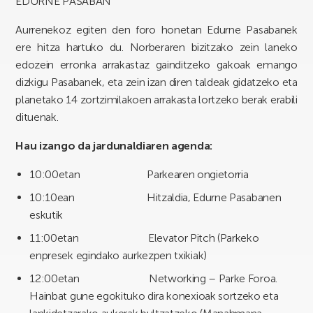
EDURNE PASABAN
Aurrenekoz egiten den foro honetan Edurne Pasabanek
ere hitza hartuko du. Norberaren bizitzako zein laneko
edozein erronka arrakastaz gainditzeko gakoak emango
dizkigu Pasabanek, eta zein izan diren taldeak gidatzeko eta
planetako 14 zortzimilakoen arrakasta lortzeko berak erabili
dituenak.
Hau izango da jardunaldiaren agenda:
10:00etan Parkearen ongietorria
10:10ean Hitzaldia, Edurne Pasabanen
eskutik
11:00etan Elevator Pitch (Parkeko
enpresek egindako aurkezpen txikiak)
12:00etan Networking – Parke Foroa.
Hainbat gune egokituko dira konexioak sortzeko eta