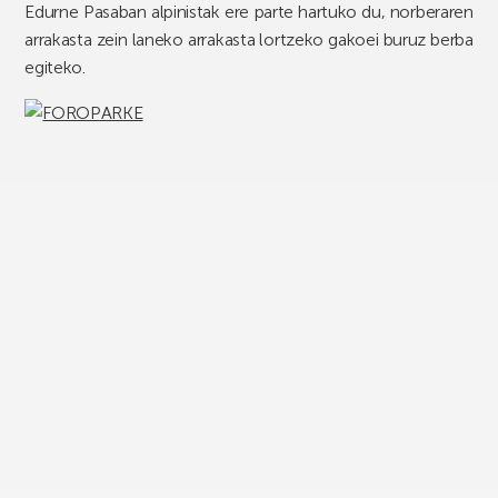
Edurne Pasaban alpinistak ere parte hartuko du, norberaren
arrakasta zein laneko arrakasta lortzeko gakoei buruz berba
egiteko.