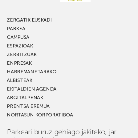
edizio
berria!
ZERGATIK EUSKADI
PARKEA
CAMPUSA
ESPAZIOAK
ZERBITZUAK
ENPRESAK
HARREMANETARAKO
ALBISTEAK
EKITALDIEN AGENDA
ARGITALPENAK
PRENTSA EREMUA
NORTASUN KORPORATIBOA
Parkeari buruz gehiago jakiteko, jar