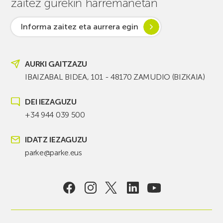
zaitez gurekin harremanetan
Informa zaitez eta aurrera egin
AURKI GAITZAZU
IBAIZABAL BIDEA, 101 - 48170 ZAMUDIO (BIZKAIA)
DEI IEZAGUZU
+34 944 039 500
IDATZ IEZAGUZU
parke@parke.eus