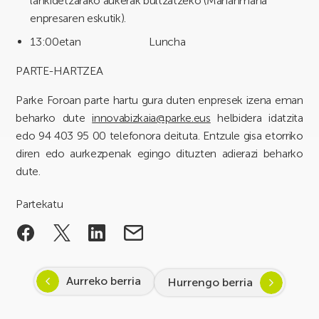
lankidetzarako aukerak bultzatzeko (Manahmana
enpresaren eskutik).
13:00etan Luncha
PARTE-HARTZEA
Parke Foroan parte hartu gura duten enpresek izena eman
beharko dute
innovabizkaia@parke.eus
helbidera idatzita
edo 94 403 95 00 telefonora deituta. Entzule gisa etorriko
diren edo aurkezpenak egingo dituzten adierazi beharko
dute.
Partekatu
Aurreko berria
Hurrengo berria