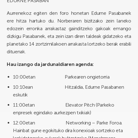
EDURNE PASABAN
Aurrenekoz egiten den foro honetan Edurne Pasabanek
ere hitza hartuko du. Norberaren bizitzako zein laneko
edozein erronka arrakastaz gainditzeko gakoak emango
dizkigu Pasabanek, eta zein izan diren taldeak gidatzeko eta
planetako 14 zortzimilakoen arrakasta lortzeko berak erabili
dituenak.
Hau izango da jardunaldiaren agenda:
10:00etan Parkearen ongietorria
10:10ean Hitzaldia, Edurne Pasabanen
eskutik
11:00etan Elevator Pitch (Parkeko
enpresek egindako aurkezpen txikiak)
12:00etan Networking – Parke Foroa.
Hainbat gune egokituko dira konexioak sortzeko eta