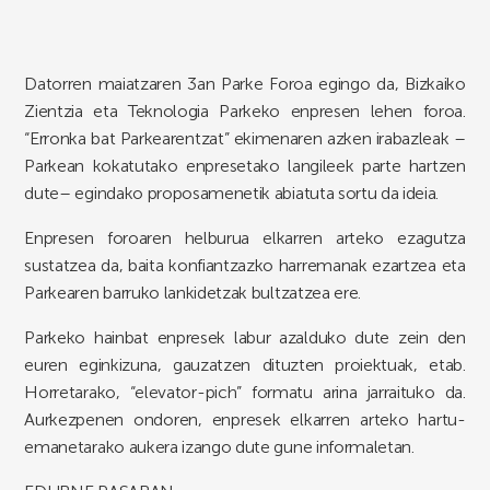
Datorren maiatzaren 3an Parke Foroa egingo da, Bizkaiko
Zientzia eta Teknologia Parkeko enpresen lehen foroa.
“Erronka bat Parkearentzat” ekimenaren azken irabazleak –
Parkean kokatutako enpresetako langileek parte hartzen
dute– egindako proposamenetik abiatuta sortu da ideia.
Enpresen foroaren helburua elkarren arteko ezagutza
sustatzea da, baita konfiantzazko harremanak ezartzea eta
Parkearen barruko lankidetzak bultzatzea ere.
Parkeko hainbat enpresek labur azalduko dute zein den
euren eginkizuna, gauzatzen dituzten proiektuak, etab.
Horretarako, “elevator-pich” formatu arina jarraituko da.
Aurkezpenen ondoren, enpresek elkarren arteko hartu-
emanetarako aukera izango dute gune informaletan.