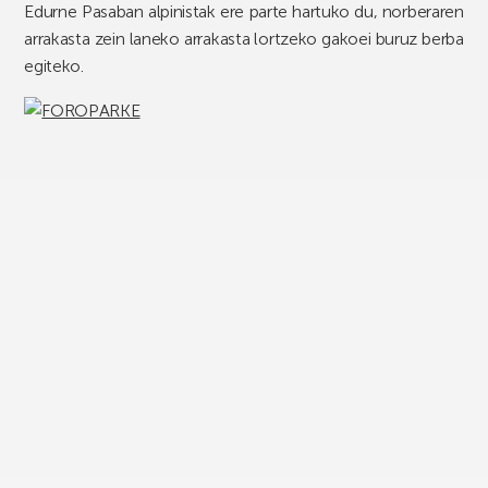
Edurne Pasaban alpinistak ere parte hartuko du, norberaren
arrakasta zein laneko arrakasta lortzeko gakoei buruz berba
egiteko.