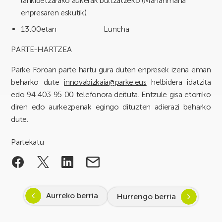
lankidetzarako aukerak bultzatzeko (Manahmana
enpresaren eskutik).
13:00etan Luncha
PARTE-HARTZEA
Parke Foroan parte hartu gura duten enpresek izena eman
beharko dute
innovabizkaia@parke.eus
helbidera idatzita
edo 94 403 95 00 telefonora deituta. Entzule gisa etorriko
diren edo aurkezpenak egingo dituzten adierazi beharko
dute.
Partekatu
Aurreko berria
Hurrengo berria