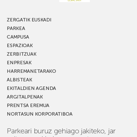
edizio
berria!
ZERGATIK EUSKADI
PARKEA
CAMPUSA
ESPAZIOAK
ZERBITZUAK
ENPRESAK
HARREMANETARAKO
ALBISTEAK
EKITALDIEN AGENDA
ARGITALPENAK
PRENTSA EREMUA
NORTASUN KORPORATIBOA
Parkeari buruz gehiago jakiteko, jar