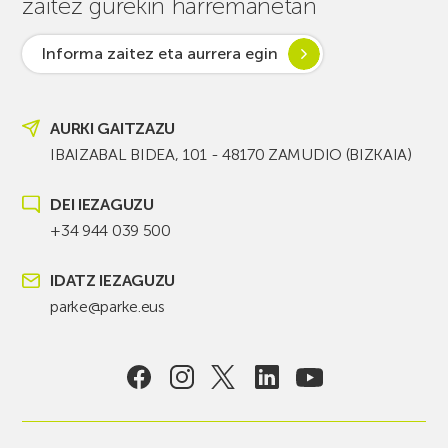
zaitez gurekin harremanetan
Informa zaitez eta aurrera egin
AURKI GAITZAZU
IBAIZABAL BIDEA, 101 - 48170 ZAMUDIO (BIZKAIA)
DEI IEZAGUZU
+34 944 039 500
IDATZ IEZAGUZU
parke@parke.eus