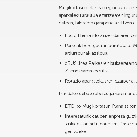
Mugikortasun Planean egindako aurre
aparkaleku arautua ezartzearen inguru
ostean, bileraren garapena azaltzen 
Lucio Hernando Zuzendariaren ongi
Parkeak bere garaian burututako M
arduradunak azaldua.
dBUS linea Parkearen bukaeraraino
Zuendariaren eskutik.
Rotazio aparkalekuaren ezarpena,
Izandako debate aberasgarriaren ondo
DTE-ko Mugikortasun Plana sakon
Interesaturik dauden enpresa guzti
lankidetzan aritu daitezen. Parte h
genizueke.