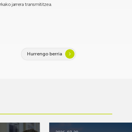
ako jarrera transmititzea.
Hurrengo berria