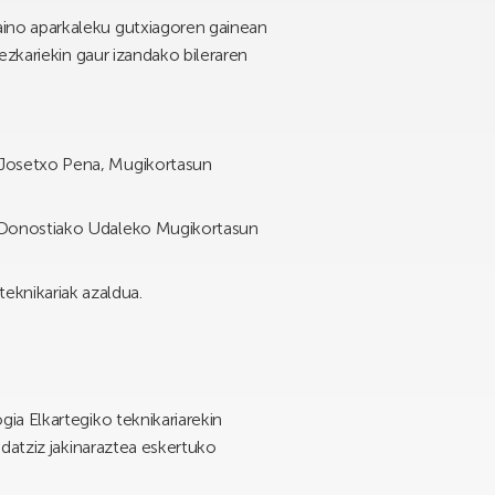
ino aparkaleku gutxiagoren gainean
ezkariekin gaur izandako bileraren
 Josetxo Pena, Mugikortasun
a Donostiako Udaleko Mugikortasun
knikariak azaldua.
ia Elkartegiko teknikariarekin
idatziz jakinaraztea eskertuko