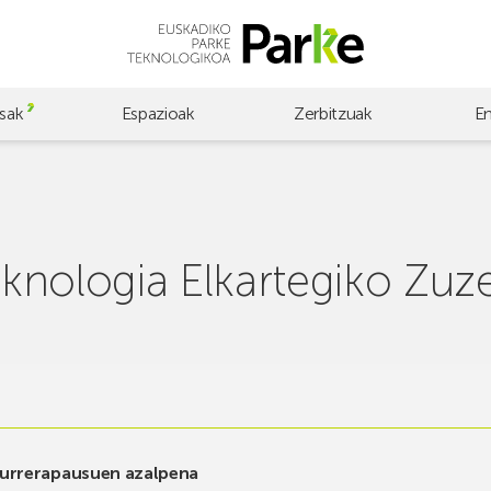
sak
Espazioak
Zerbitzuak
E
knologia Elkartegiko Zuz
urrerapausuen azalpena