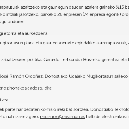
rapausuak azaltzeko eta gaur egun dauden azalera gaineko %15 ba
ko iritziak jasotzeko, parkeko 26 enpresen (74 enpresa egonik) ord
dugu ondoren:
 etorria eta aurkezpena.
ugikortasun plana eta gaur egunerarte egindakko aurrerapausuak,
 zabaltzearen politika, Gerardo Lertxundi, dBus-eko gerentea et
 José Ramón Ordoñez, Donostiako Udaleko Mugikortasun saileko te
rioz honakoak adostu dira:
tzea.
ek parte har dezaten komisio ireki bat sortzea, Donostiako Teknolog
artu nahi izanez gero,
miramon@miramon.es
helbide elektronikora 