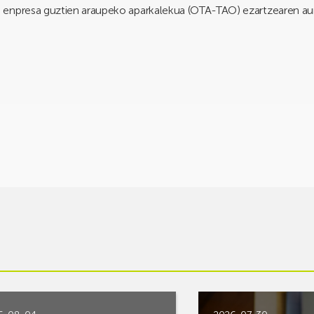
n enpresa guztien araupeko aparkalekua (OTA-TAO) ezartzearen aurk