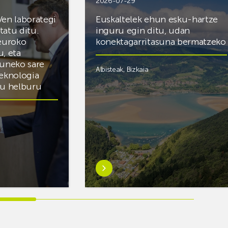
2026-07-29
Ven laborategi
Euskaltelek ehun esku-hartze
itatu ditu.
inguru egin ditu, udan
 euroko
konektagarritasuna bermatzeko
u, eta
zuneko sare
Albisteak
,
Bizkaia
teknologia
du helburu
Ezagutu
gehiago:Euskaltelek
ategi
ehun
esku-
hartze
inguru