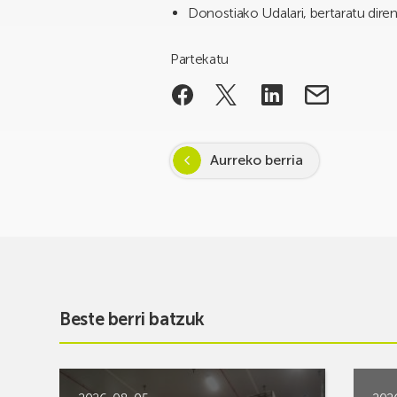
Donostiako Udalari, bertaratu dire
Partekatu
Aurreko berria
Beste berri batzuk