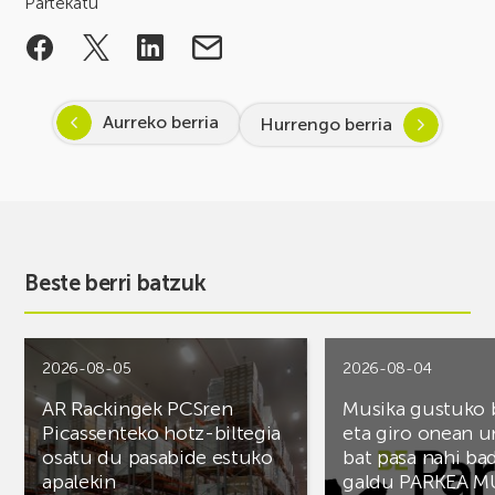
Partekatu
Aurreko berria
Hurrengo berria
Beste berri batzuk
2026-08-05
2026-08-04
AR Rackingek PCSren
Musika gustuko
Picassenteko hotz-biltegia
eta giro onean u
osatu du pasabide estuko
bat pasa nahi ba
apalekin
galdu PARKEA M