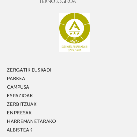
baduzu,
ez
galdu
PARKEA
MUSIK
FEST
jaialdiaren
edizio
berria!
ZERGATIK EUSKADI
PARKEA
CAMPUSA
ESPAZIOAK
ZERBITZUAK
ENPRESAK
HARREMANETARAKO
ALBISTEAK