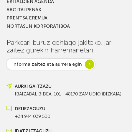
EKITALDIEN AGENDA
ARGITALPENAK
PRENTSA EREMUA
NORTASUN KORPORATIBOA
Parkeari buruz gehiago jakiteko, jar
zaitez gurekin harremanetan
Informa zaitez eta aurrera egin
AURKI GAITZAZU
IBAIZABAL BIDEA, 101 - 48170 ZAMUDIO (BIZKAIA)
DEI IEZAGUZU
+34 944 039 500
IDATZ IEZAGUZU