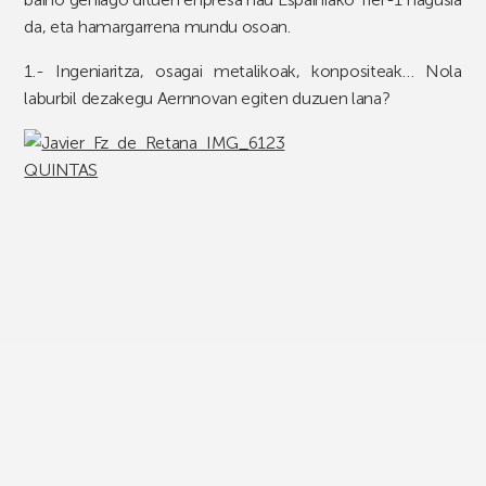
da, eta hamargarrena mundu osoan.
1.- Ingeniaritza, osagai metalikoak, konpositeak… Nola
laburbil dezakegu Aernnovan egiten duzuen lana?