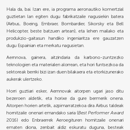
Hala da, bai. Izan ere, ia programa aeronautiko komertzial
guztietan lan egiten dugu fabrikatzaile nagusiekin batera
(Airbus, Boeing, Embraer, Bombardier, Sikorsky eta Bell
Helicopter, beste batzuen artean), eta lehen mailako eta
produkzio-gaitasun handiko ingeniaritza ere gauzatzen
dugu Espainian eta merkatu nagusietan.
Aernnova, gainera, aitzindaria da karbono-zuntzezko
teknologien eta materialen alorrean, eta hori funtsezkoa da
sektoreak berriki bizi izan duen bilakaera eta etorkizunerako
aukerak ulertzeko.
Horri guztiari esker, Aernnovak aitorpen ugari jaso ditu
bezeroen aldetik, eta horixe da gure bermerik onena.
Aitorpen horien artetik, azpimarratzekoa dira Airbus taldeak
hornitzaile onenari emandako saria (
Best Performer Award
2016) edo Enbraerrek Aeroegituren hornitzaile onenari
ematen diona, zenbait aldiz eskuratu duguna, besteak