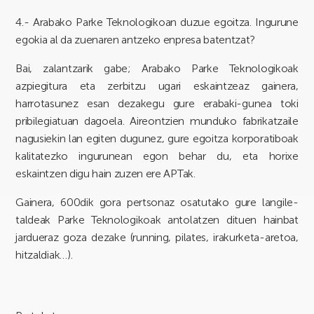
4.- Arabako Parke Teknologikoan duzue egoitza.
Ingurune
egokia al da zuenaren antzeko enpresa batentzat?
Bai, zalantzarik gabe; Arabako Parke Teknologikoak
azpiegitura eta zerbitzu ugari eskaintzeaz gainera,
harrotasunez esan dezakegu gure erabaki-gunea toki
pribilegiatuan dagoela. Aireontzien munduko fabrikatzaile
nagusiekin lan egiten dugunez, gure egoitza korporatiboak
kalitatezko ingurunean egon behar du, eta horixe
eskaintzen digu hain zuzen ere APTak.
Gainera, 600dik gora pertsonaz osatutako gure langile-
taldeak Parke Teknologikoak antolatzen dituen hainbat
jardueraz goza dezake (running, pilates, irakurketa-aretoa,
hitzaldiak…).