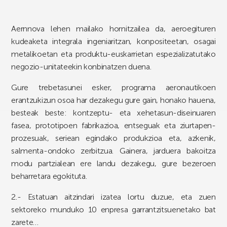
Aernnova lehen mailako hornitzailea da, aeroegituren
kudeaketa integrala ingeniaritzan, konpositeetan, osagai
metalikoetan eta produktu-euskarrietan espezializatutako
negozio-unitateekin konbinatzen duena.
Gure trebetasunei esker, programa aeronautikoen
erantzukizun osoa har dezakegu gure gain, honako hauena,
besteak beste: kontzeptu- eta xehetasun-diseinuaren
fasea, prototipoen fabrikazioa, entseguak eta ziurtapen-
prozesuak, seriean egindako produkzioa eta, azkenik,
salmenta-ondoko zerbitzua. Gainera, jarduera bakoitza
modu partzialean ere landu dezakegu, gure bezeroen
beharretara egokituta.
2.- Estatuan aitzindari izatea lortu duzue, eta zuen
sektoreko munduko 10 enpresa garrantzitsuenetako bat
zarete…