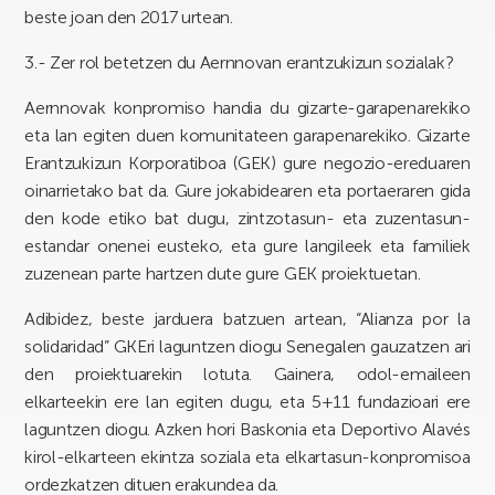
beste joan den 2017 urtean.
3.- Zer rol betetzen du Aernnovan erantzukizun sozialak?
Aernnovak konpromiso handia du gizarte-garapenarekiko
eta lan egiten duen komunitateen garapenarekiko. Gizarte
Erantzukizun Korporatiboa (GEK) gure negozio-ereduaren
oinarrietako bat da. Gure jokabidearen eta portaeraren gida
den kode etiko bat dugu, zintzotasun- eta zuzentasun-
estandar onenei eusteko, eta gure langileek eta familiek
zuzenean parte hartzen dute gure GEK proiektuetan.
Adibidez, beste jarduera batzuen artean, “Alianza por la
solidaridad” GKEri laguntzen diogu Senegalen gauzatzen ari
den proiektuarekin lotuta. Gainera, odol-emaileen
elkarteekin ere lan egiten dugu, eta 5+11 fundazioari ere
laguntzen diogu. Azken hori Baskonia eta Deportivo Alavés
kirol-elkarteen ekintza soziala eta elkartasun-konpromisoa
ordezkatzen dituen erakundea da.