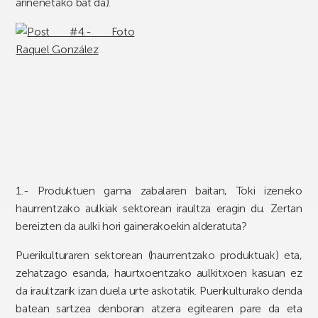
arinenetako bat da).
1.- Produktuen gama zabalaren baitan, Toki izeneko
haurrentzako aulkiak sektorean iraultza eragin du. Zertan
bereizten da aulki hori gainerakoekin alderatuta?
Puerikulturaren sektorean (haurrentzako produktuak) eta,
zehatzago esanda, haurtxoentzako aulkitxoen kasuan ez
da iraultzarik izan duela urte askotatik. Puerikulturako denda
batean sartzea denboran atzera egitearen pare da eta