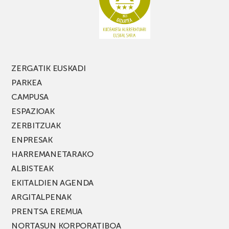
MUSIK
FEST
jaialdiaren
edizio
berria!
ZERGATIK EUSKADI
PARKEA
CAMPUSA
ESPAZIOAK
ZERBITZUAK
ENPRESAK
HARREMANETARAKO
ALBISTEAK
EKITALDIEN AGENDA
ARGITALPENAK
PRENTSA EREMUA
NORTASUN KORPORATIBOA