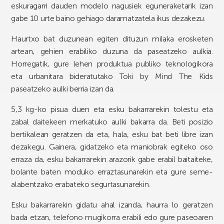
eskuragarri dauden modelo nagusiek eguneraketarik izan
gabe 10 urte baino gehiago daramatzatela ikus dezakezu.
Haurtxo bat duzunean egiten dituzun milaka erosketen
artean, gehien erabiliko duzuna da paseatzeko aulkia.
Horregatik, gure lehen produktua publiko teknologikora
eta urbanitara bideratutako Toki by Mind The Kids
paseatzeko aulki berria izan da.
5,3 kg-ko pisua duen eta esku bakarrarekin tolestu eta
zabal daitekeen merkatuko aulki bakarra da. Beti posizio
bertikalean geratzen da eta, hala, esku bat beti libre izan
dezakegu. Gainera, gidatzeko eta maniobrak egiteko oso
erraza da, esku bakarrarekin arazorik gabe erabil baitaiteke,
bolante baten moduko erraztasunarekin eta gure seme-
alabentzako erabateko segurtasunarekin.
Esku bakarrarekin gidatu ahal izanda, haurra lo geratzen
bada etzan, telefono mugikorra erabili edo gure paseoaren