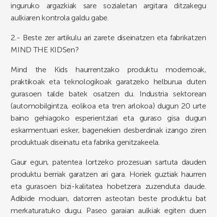
inguruko argazkiak sare sozialetan argitara ditzakegu
aulkiaren kontrola galdu gabe.
2.- Beste zer artikulu ari zarete diseinatzen eta fabrikatzen
MIND THE KIDSen?
Mind the Kids haurrentzako produktu modernoak,
praktikoak eta teknologikoak garatzeko helburua duten
gurasoen talde batek osatzen du. Industria sektorean
(automobilgintza, eolikoa eta tren arlokoa) dugun 20 urte
baino gehiagoko esperientziari eta guraso gisa dugun
eskarmentuari esker, bagenekien desberdinak izango ziren
produktuak diseinatu eta fabrika genitzakeela.
Gaur egun, patentea lortzeko prozesuan sartuta dauden
produktu berriak garatzen ari gara. Horiek guztiak haurren
eta gurasoen bizi-kalitatea hobetzera zuzenduta daude.
Adibide moduan, datorren asteotan beste produktu bat
merkaturatuko dugu. Paseo garaian aulkiak egiten duen