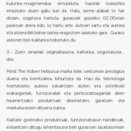
kulunka-mugimendua simulatuta, haurrak loaraztea
erraztuko duen gailu bat da. Hala, seme-alabak lo har
dezan, orgatxoa hartuta, gurasoek goizeko 02:00etan
paseoan atera edo, lo hartu arte, autoan sartu eta aurrera
eta atzera ibili behar izatea eragozten saiatuko gara. Guraso
askoren bizi-kalitatea hobetuko du.
3.- Zuen oinarriak originaltasuna, kalitatea, segurtasuna…
dira.
Mind The Kidsen helburua marka lider, sektorean prestigioa
duena eta berritzailea, bihurtzea da. Hau da, teknologia
txertatzeko aukera eskaintzen duten eta estetikoki
erakargarriak, funtzionalak eta pertsonalizagarriak diren
haurrentzako produktuak diseinatzen, garatzen eta
merkaturatzen dituena izatea.
Kalitate goreneko produktuak, funtzionaltasun handikoak,
eskaintzen ditugu lehentasuna beti gurasoen lasaitasunean