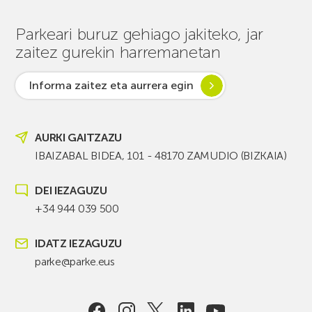
Parkeari buruz gehiago jakiteko, jar
zaitez gurekin harremanetan
Informa zaitez eta aurrera egin
AURKI GAITZAZU
IBAIZABAL BIDEA, 101 - 48170 ZAMUDIO (BIZKAIA)
DEI IEZAGUZU
+34 944 039 500
IDATZ IEZAGUZU
parke@parke.eus