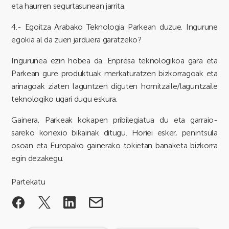
eta haurren segurtasunean jarrita.
4.- Egoitza Arabako Teknologia Parkean duzue. Ingurune
egokia al da zuen jarduera garatzeko?
Ingurunea ezin hobea da. Enpresa teknologikoa gara eta
Parkean gure produktuak merkaturatzen bizkorragoak eta
arinagoak ziaten laguntzen diguten hornitzaile/laguntzaile
teknologiko ugari dugu eskura.
Gainera, Parkeak kokapen pribilegiatua du eta garraio-
sareko konexio bikainak ditugu. Horiei esker, penintsula
osoan eta Europako gainerako tokietan banaketa bizkorra
egin dezakegu.
Partekatu