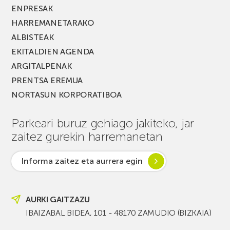
ENPRESAK
HARREMANETARAKO
ALBISTEAK
EKITALDIEN AGENDA
ARGITALPENAK
PRENTSA EREMUA
NORTASUN KORPORATIBOA
Parkeari buruz gehiago jakiteko, jar
zaitez gurekin harremanetan
Informa zaitez eta aurrera egin
AURKI GAITZAZU
IBAIZABAL BIDEA, 101 - 48170 ZAMUDIO (BIZKAIA)