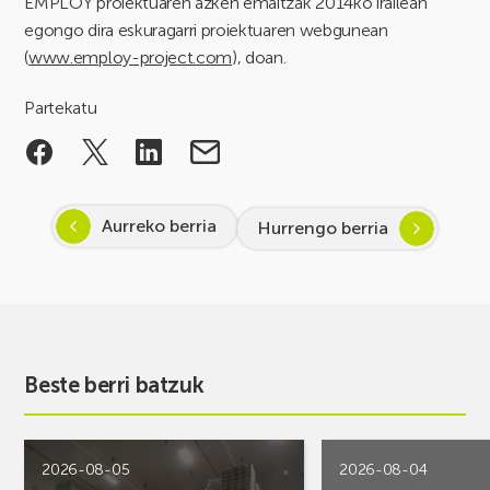
EMPLOY proiektuaren azken emaitzak 2014ko irailean
egongo dira eskuragarri proiektuaren webgunean
(
www.employ-project.com
), doan.
Partekatu
Aurreko berria
Hurrengo berria
Beste berri batzuk
2026-08-05
2026-08-04