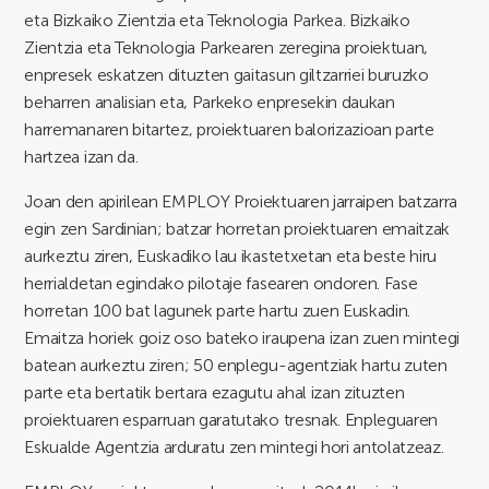
eta Bizkaiko Zientzia eta Teknologia Parkea. Bizkaiko
Zientzia eta Teknologia Parkearen zeregina proiektuan,
enpresek eskatzen dituzten gaitasun giltzarriei buruzko
beharren analisian eta, Parkeko enpresekin daukan
harremanaren bitartez, proiektuaren balorizazioan parte
hartzea izan da.
Joan den apirilean EMPLOY Proiektuaren jarraipen batzarra
egin zen Sardinian; batzar horretan proiektuaren emaitzak
aurkeztu ziren, Euskadiko lau ikastetxetan eta beste hiru
herrialdetan egindako pilotaje fasearen ondoren. Fase
horretan 100 bat lagunek parte hartu zuen Euskadin.
Emaitza horiek goiz oso bateko iraupena izan zuen mintegi
batean aurkeztu ziren; 50 enplegu-agentziak hartu zuten
parte eta bertatik bertara ezagutu ahal izan zituzten
proiektuaren esparruan garatutako tresnak. Enpleguaren
Eskualde Agentzia arduratu zen mintegi hori antolatzeaz.