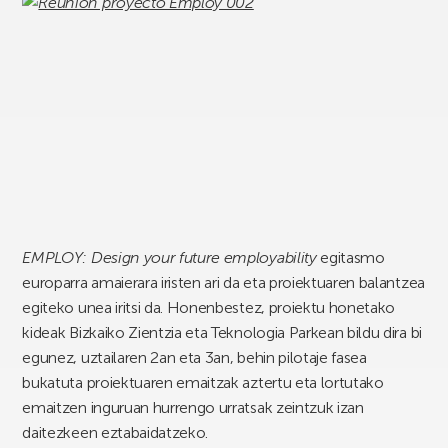
EMPLOY: Design your future employability
egitasmo
europarra amaierara iristen ari da eta proiektuaren balantzea
egiteko unea iritsi da. Honenbestez, proiektu honetako
kideak Bizkaiko Zientzia eta Teknologia Parkean bildu dira bi
egunez, uztailaren 2an eta 3an, behin pilotaje fasea
bukatuta proiektuaren emaitzak aztertu eta lortutako
emaitzen inguruan hurrengo urratsak zeintzuk izan
daitezkeen eztabaidatzeko.