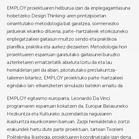
EMPLOY proiektuaren helburua izan da enplegagarritasuna
hobetzeko Design Thinking-aren printzipioetan
oinarritutako metodologia bat garatzea, sormenezko
jarduerak ekarriko dituena, parte-hartzaileek etorkizuneko
enplegatzaileei gaitasun multzo sendo eta praktikoa
planifika, praktika eta aurkez diezaieten. Metodologia hori
proiektuaren esparruan garatutako gaitasunei buruzko
azterketaren emaitzetatik abiatuta lortu da eta lau
herrialdetan jarri da abian, pilotatutako prestakuntza-
tailerren bitartez; EMPLOY proiektuko parte-hartzaileei
egindako lan-elkarrizketen simulazio batekin amaitu da.
EMPLOY egitasmo europarra, Leonardo Da Vinci
programaren esparruan kokatzen da, Europar Batasuneko
Hezkuntza eta Kulturako zuzendaritza nagusiaren
ikaskuntza iraunkorraren barruan. Zazpi herrialdetako zortzi
erakundek hartu dute parte proiektuan, tartean Txorierri
Politeknika Ikastegia, proiektuaren koordinatzaile izan dena,