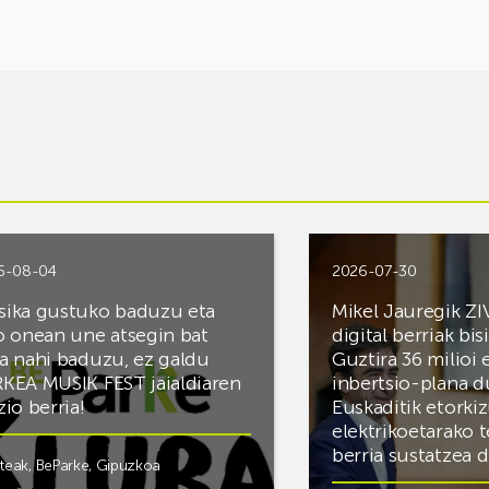
6-08-04
2026-07-30
ika gustuko baduzu eta
Mikel Jauregik ZI
o onean une atsegin bat
digital berriak bis
a nahi baduzu, ez galdu
Guztira 36 milioi
KEA MUSIK FEST jaialdiaren
inbertsio-plana d
zio berria!
Euskaditik etorki
elektrikoetarako 
berria sustatzea 
steak
,
BeParke
,
Gipuzkoa