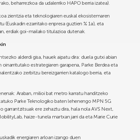
rako, beharrezkoa da udalerriko HAPO berria izatea).
koa zientzia eta teknologiaren euskal ekosistemaren
itu (Euskadin ezarritako enpresa guztien % 1a), eta
n, erdiak goi-mailako titulazioa dutenak.
kin
ezko alderdi gisa, hauek aipatu dira: duela gutxi abian
n oinarritutako estrategiaren garapena, Parke Berdea eta
lentzako zerbitzu bereizgarrien katalogo berria, eta
enenak: Araban, milioi bat metro karratu handitzeko
a Estatuko Parke Teknologiko baten lehenengo MPN 5G
iko garrantzitsuak ere zehaztu dira, hala nola AVS Next,
bilityLab, haize-tunela martxan jarri da eta Marie Curie
Euskadik energiaren arloan izango duen