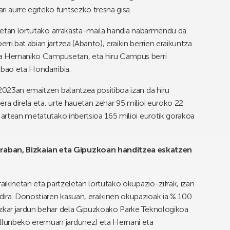
 aurre egiteko funtsezko tresna gisa.
zleetan lortutako arrakasta-maila handia nabarmendu da.
ri bat abian jartzea (Abanto), eraikin berrien eraikuntza
ta Hernaniko Campusetan, eta hiru Campus berri
lbao eta Hondarribia.
 2023an emaitzen balantzea positiboa izan da hiru
ra direla eta, urte hauetan zehar 95 milioi euroko 22
 artean metatutako inbertsioa 165 milioi eurotik gorakoa
aban, Bizkaian eta Gipuzkoan handitzea eskatzen
raikinetan eta partzeletan lortutako okupazio-zifrak, izan
ira. Donostiaren kasuan, eraikinen okupazioak ia % 100
azkar jardun behar dela Gipuzkoako Parke Teknologikoa
llunbeko eremuan jardunez) eta Hernani eta