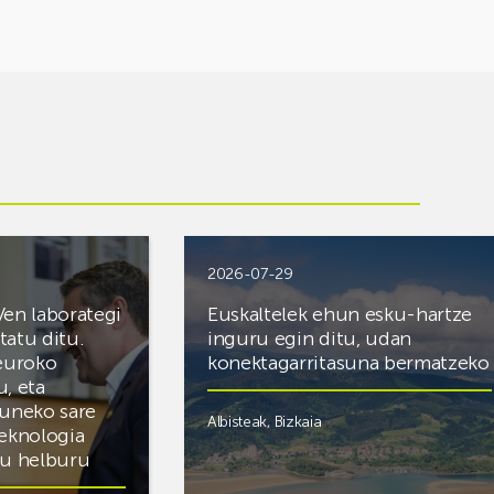
2026-07-29
Ven laborategi
Euskaltelek ehun esku-hartze
itatu ditu.
inguru egin ditu, udan
 euroko
konektagarritasuna bermatzeko
u, eta
zuneko sare
Albisteak
,
Bizkaia
teknologia
du helburu