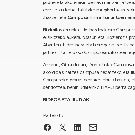
jardueretarako eraikin berriak martxan jartzea,
errealetan konektatutako mugikortasun-soluz
,hazten eta
Campusa hirira hurbiltzen
jarra
Bizkaiko
erronkak desberdinak dira Campuse
eraikitzeko aukera, osasun eta Biozientzia p
Abanton, hidrolinera eta hidrogenoaren living
jartzea. Eta Leioako Campusean, ikasleen ego
Azkenik,
Gipuzkoan
, Donostiako Campusare
akordioa sinatzea campusa hedatzeko eta
I
Campuseko eraikin berriaren obrak hastea; e
sendotzea, behin udalerriko HAPO berria da
BIDEOA ETA IRUDIAK
Partekatu