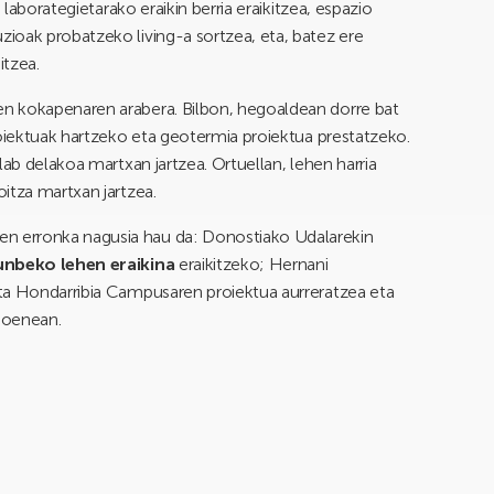
 laborategietarako eraikin berria eraikitzea, espazio
ioak probatzeko living-a sortzea, eta, batez ere
itzea.
n kokapenaren arabera. Bilbon, hegoaldean dorre bat
roiektuak hartzeko eta geotermia proiektua prestatzeko.
lab delakoa martxan jartzea. Ortuellan, lehen harria
itza martxan jartzea.
n erronka nagusia hau da: Donostiako Udalarekin
lunbeko lehen eraikina
eraikitzeko; Hernani
ta Hondarribia Campusaren proiektua aurreratzea eta
goenean.