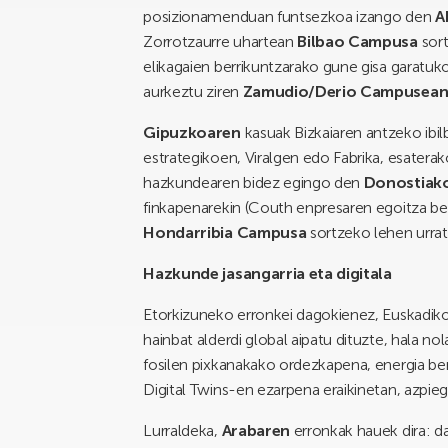
posizionamenduan funtsezkoa izango den
A
Zorrotzaurre uhartean
Bilbao Campusa
sort
elikagaien berrikuntzarako gune gisa garatuko 
aurkeztu ziren
Zamudio/Derio Campusea
Gipuzkoaren
kasuak Bizkaiaren antzeko ibilbi
estrategikoen, Viralgen edo Fabrika, esate
hazkundearen bidez egingo den
Donostiak
finkapenarekin (Couth enpresaren egoitza berri
Hondarribia Campusa
sortzeko lehen urrats
Hazkunde jasangarria eta digitala
Etorkizuneko erronkei dagokienez, Euskadik
hainbat alderdi global aipatu dituzte, hala 
fosilen pixkanakako ordezkapena, energia be
Digital Twins-en ezarpena eraikinetan, azpieg
Lurraldeka,
Arabaren
erronkak hauek dira: 