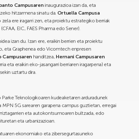
banto Campusaren
inaugurazioa izan da, eta
zeko hitzarmena sinatu da.
Ortuella Campusa
zela ere iragarri zen, eta proiektu estrategiko berriak
n
(CFAA, EIC, FAES Pharma edo Sener).
dea izan du. Izan ere, eraikin berrien eta proiektu
rako, eta Graphenea edo Vicomtech enpresen
o Campusaren
handitzea,
Hernani Campusaren
a eta eraikin eko-jasangarri berriaren iragarpena) eta
ekin uztartu dira.
o Parke Teknologikoaren kudeaketaren arduradunek
nola MPN 5G sarearen garapena campus guztietan, erregai
rriztagarrien eta autokontsumoaren bultzada, edo
ituretan eta urbanizazioan.
datuaren ekonomiako eta zibersegurtasuneko