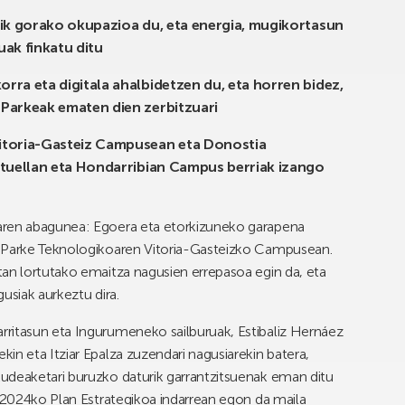
tik gorako okupazioa du, eta energia, mugikortasun
ak finkatu ditu
ra eta digitala ahalbidetzen du, eta horren bidez,
Parkeak ematen dien zerbitzuari
itoria-Gasteiz Campusean eta Donostia
rtuellan eta Hondarribian Campus berriak izango
aren abagunea: Egoera eta etorkizuneko garapena
o Parke Teknologikoaren Vitoria-Gasteizko Campusean.
tan lortutako emaitza nagusien errepasoa egin da, eta
usiak aurkeztu dira.
ritasun eta Ingurumeneko sailburuak, Estibaliz Hernáez
in eta Itziar Epalza zuzendari nagusiarekin batera,
udeaketari buruzko daturik garrantzitsuenak eman ditu
n 2024ko Plan Estrategikoa indarrean egon da maila