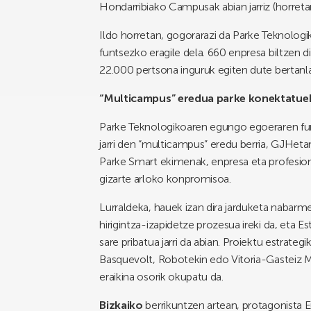
Hondarribiako Campusak abian jarriz (horreta
Ildo horretan, gogorarazi da Parke Teknologi
funtsezko eragile dela. 660 enpresa biltzen d
22.000 pertsona inguruk egiten dute bertanla
“Multicampus” eredua parke konektatue
Parke Teknologikoaren egungo egoeraren funts
jarri den “multicampus” eredu berria, GJHeta
Parke Smart ekimenak, enpresa eta profesiona
gizarte arloko konpromisoa.
Lurraldeka, hauek izan dira jarduketa nabarm
hirigintza-izapidetze prozesua ireki da, et
sare pribatua jarri da abian. Proiektu estrateg
Basquevolt, Robotekin edo Vitoria-Gasteiz Mo
eraikina osorik okupatu da.
Bizkaiko
berrikuntzen artean, protagonista 