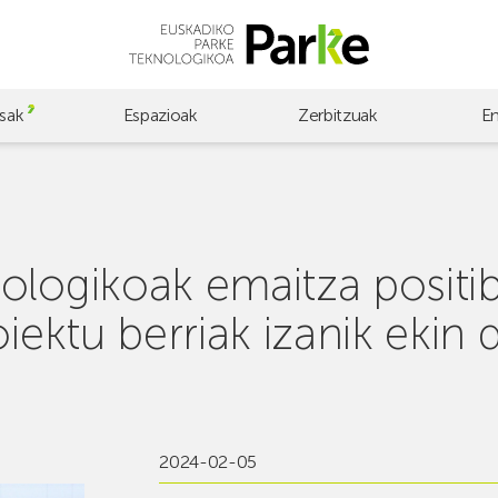
sak
Espazioak
Zerbitzuak
E
logikoak emaitza positib
oiektu berriak izanik ekin
2024-02-05