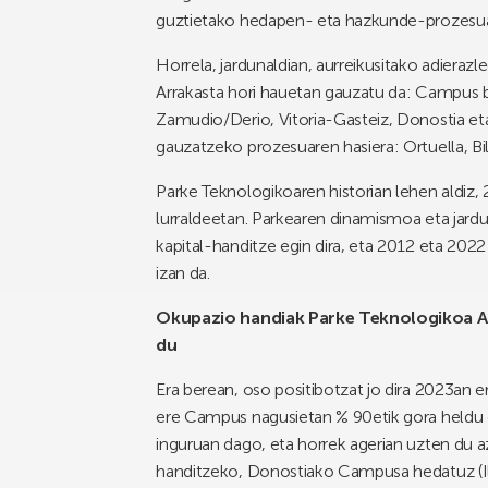
guztietako hedapen- eta hazkunde-prozesuari
Horrela, jardunaldian, aurreikusitako adiera
Arrakasta hori hauetan gauzatu da: Campus ber
Zamudio/Derio, Vitoria-Gasteiz, Donostia e
gauzatzeko prozesuaren hasiera: Ortuella, Bi
Parke Teknologikoaren historian lehen aldiz,
lurraldeetan. Parkearen dinamismoa eta jardue
kapital-handitze egin dira, eta 2012 eta 2022
izan da.
Okupazio handiak Parke Teknologikoa Ar
du
Era berean, oso positibotzat jo dira 2023an e
ere Campus nagusietan % 90etik gora heldu d
inguruan dago, eta horrek agerian uzten du 
handitzeko, Donostiako Campusa hedatuz (I