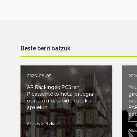
Beste berri batzuk
2026-08-05
202
AR Rackingek PCSren
Mus
Picassenteko hotz-biltegia
gir
osatu du pasabide estuko
pas
apalekin
PAR
edi
Albisteak
,
Bizkaia
Albi