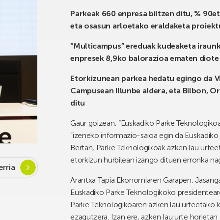
Parkeak 660 enpresa biltzen ditu, % 90e
eta osasun arloetako eraldaketa proiektu
“Multicampus” ereduak kudeaketa iraunkor
enpresek 8,9ko balorazioa ematen diote 
Etorkizunean parkea hedatu egingo da V
Campusean Illunbe aldera, eta Bilbon, O
ditu
Gaur goizean, “Euskadiko Parke Teknologiko
”izeneko informazio-saioa egin da Euskadik
Bertan, Parke Teknologikoak azken lau urtee
etorkizun hurbilean izango dituen erronka nag
rria
Arantxa Tapia Ekonomiaren Garapen, Jasangar
Euskadiko Parke Teknologikoko presidentearek
Parke Teknologikoaren azken lau urteetako k
ezagutzera. Izan ere, azken lau urte horieta