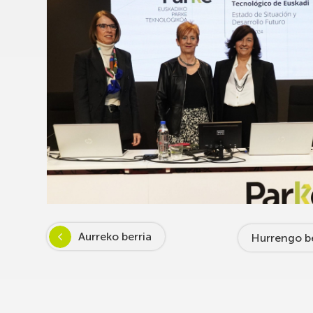
Aurreko berria
Hurrengo be