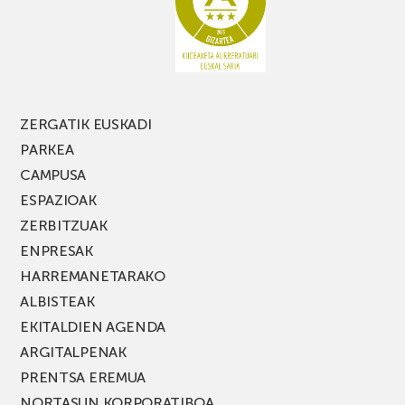
MUSIK
FEST
jaialdiaren
edizio
berria!
ZERGATIK EUSKADI
PARKEA
CAMPUSA
ESPAZIOAK
ZERBITZUAK
ENPRESAK
HARREMANETARAKO
ALBISTEAK
EKITALDIEN AGENDA
ARGITALPENAK
PRENTSA EREMUA
NORTASUN KORPORATIBOA