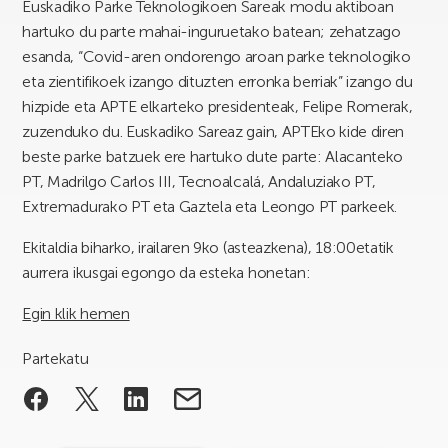
Euskadiko Parke Teknologikoen Sareak modu aktiboan
hartuko du parte mahai-inguruetako batean; zehatzago
esanda, “Covid-aren ondorengo aroan parke teknologiko
eta zientifikoek izango dituzten erronka berriak” izango du
hizpide eta APTE elkarteko presidenteak, Felipe Romerak,
zuzenduko du. Euskadiko Sareaz gain, APTEko kide diren
beste parke batzuek ere hartuko dute parte: Alacanteko
PT, Madrilgo Carlos III, Tecnoalcalá, Andaluziako PT,
Extremadurako PT eta Gaztela eta Leongo PT parkeek.
Ekitaldia biharko, irailaren 9ko (asteazkena), 18:00etatik
aurrera ikusgai egongo da esteka honetan:
Egin klik hemen
Partekatu