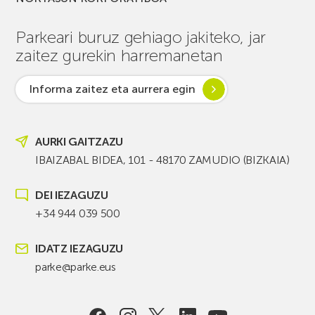
Parkeari buruz gehiago jakiteko, jar
zaitez gurekin harremanetan
Informa zaitez eta aurrera egin
AURKI GAITZAZU
IBAIZABAL BIDEA, 101 - 48170 ZAMUDIO (BIZKAIA)
DEI IEZAGUZU
+34 944 039 500
IDATZ IEZAGUZU
parke@parke.eus