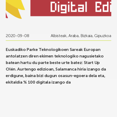
2020-09-08
Albisteak
,
Araba
,
Bizkaia
,
Gipuzkoa
Euskadiko Parke Teknologikoen Sareak Europan
antolatzen diren ekimen teknologiko nagusietako
batean hartu du parte beste urte batez: Start Up
Olén. Aurtengo edizioan, Salamanca hiria izango da
erdigune, baina bizi dugun osasun-egoera dela eta,
ekitaldia % 100 digitala izango da