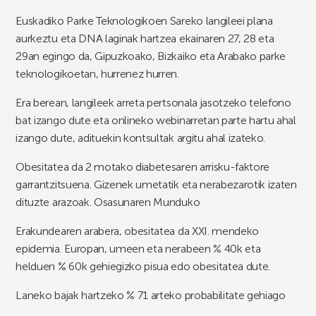
Euskadiko Parke Teknologikoen Sareko langileei plana
aurkeztu eta DNA laginak hartzea ekainaren 27, 28 eta
29an egingo da, Gipuzkoako, Bizkaiko eta Arabako parke
teknologikoetan, hurrenez hurren.
Era berean, langileek arreta pertsonala jasotzeko telefono
bat izango dute eta onlineko webinarretan parte hartu ahal
izango dute, adituekin kontsultak argitu ahal izateko.
Obesitatea da 2 motako diabetesaren arrisku-faktore
garrantzitsuena. Gizenek umetatik eta nerabezarotik izaten
dituzte arazoak. Osasunaren Munduko
Erakundearen arabera, obesitatea da XXI. mendeko
epidemia. Europan, umeen eta nerabeen % 40k eta
helduen % 60k gehiegizko pisua edo obesitatea dute.
Laneko bajak hartzeko % 71 arteko probabilitate gehiago