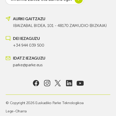
AURKI GAITZAZU
IBAIZABAL BIDEA, 101 - 48170 ZAMUDIO (BIZKAIA)
DEI IEZAGUZU
+34 944 039 500
IDATZ IEZAGUZU
parke@parke.eus
© Copyright 2026 Euskadiko Parke Teknologikoa
Lege-Oharra