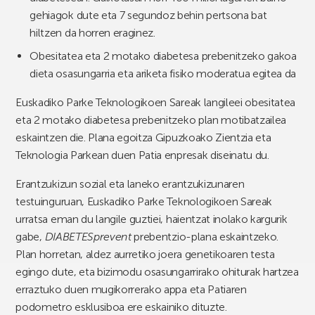
gehiagok dute eta 7 segundoz behin pertsona bat
hiltzen da horren eraginez.
Obesitatea eta 2 motako diabetesa prebenitzeko gakoa
dieta osasungarria eta ariketa fisiko moderatua egitea da
Euskadiko Parke Teknologikoen Sareak langileei obesitatea
eta 2 motako diabetesa prebenitzeko plan motibatzailea
eskaintzen die. Plana egoitza Gipuzkoako Zientzia eta
Teknologia Parkean duen Patia enpresak diseinatu du.
Erantzukizun sozial eta laneko erantzukizunaren
testuinguruan, Euskadiko Parke Teknologikoen Sareak
urratsa eman du langile guztiei, haientzat inolako kargurik
gabe,
DIABETESprevent
prebentzio-plana eskaintzeko.
Plan horretan, aldez aurretiko joera genetikoaren testa
egingo dute, eta bizimodu osasungarrirako ohiturak hartzea
erraztuko duen mugikorrerako appa eta Patiaren
podometro esklusiboa ere eskainiko dituzte.