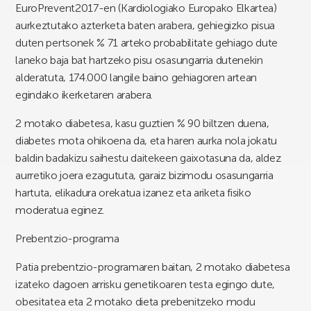
EuroPrevent2017-en
(Kardiologiako Europako Elkartea)
aurkeztutako azterketa baten arabera, gehiegizko pisua
duten pertsonek % 71 arteko probabilitate gehiago dute
laneko baja bat hartzeko pisu osasungarria dutenekin
alderatuta, 174.000 langile baino gehiagoren artean
egindako ikerketaren arabera.
2 motako diabetesa, kasu guztien % 90 biltzen duena,
diabetes mota ohikoena da, eta haren aurka nola jokatu
baldin badakizu saihestu daitekeen gaixotasuna da, aldez
aurretiko joera ezagututa, garaiz bizimodu osasungarria
hartuta, elikadura orekatua izanez eta ariketa fisiko
moderatua eginez.
Prebentzio-programa
Patia prebentzio-programaren baitan, 2 motako diabetesa
izateko dagoen arrisku genetikoaren testa egingo dute,
obesitatea eta 2 motako dieta prebenitzeko modu