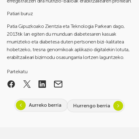
erregistratzen dira nutrizio-balioak erabiltzailearen profilean.
Patiari buruz
Patia Gipuzkoako Zientzia eta Teknologia Parkean dago,
2013tik lan egiten du munduan diabetesaren kasuak
murrizteko eta diabetesa duten pertsonen bizi-kalitatea
hobetzeko, tresna genomikoak aplikazio digitalekin lotuta,
erabiltzaileari bizimodu osasungarria lortzen laguntzeko.
Partekatu
Aurreko berria
Hurrengo berria