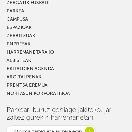
ZERGATIK EUSKADI
PARKEA
CAMPUSA
ESPAZIOAK
ZERBITZUAK
ENPRESAK
HARREMANETARAKO
ALBISTEAK
EKITALDIEN AGENDA
ARGITALPENAK
PRENTSA EREMUA
NORTASUN KORPORATIBOA
Parkeari buruz gehiago jakiteko, jar
zaitez gurekin harremanetan
Informa zaitez eta aurrera egin