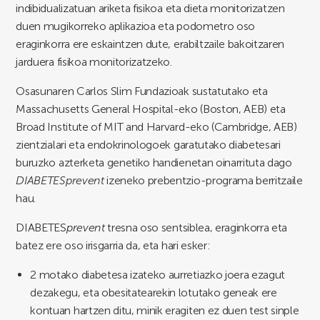
indibidualizatuan ariketa fisikoa eta dieta monitorizatzen
duen mugikorreko aplikazioa eta podometro oso
eraginkorra ere eskaintzen dute, erabiltzaile bakoitzaren
jarduera fisikoa monitorizatzeko.
Osasunaren Carlos Slim Fundazioak sustatutako eta
Massachusetts General Hospital-eko (Boston, AEB) eta
Broad Institute of MIT and Harvard-eko (Cambridge, AEB)
zientzialari eta endokrinologoek garatutako diabetesari
buruzko azterketa genetiko handienetan oinarrituta dago
DIABETESprevent
izeneko prebentzio-programa berritzaile
hau.
DIABETES
prevent
tresna oso sentsiblea, eraginkorra eta
batez ere oso irisgarria da, eta hari esker:
2 motako diabetesa izateko aurretiazko joera ezagut
dezakegu, eta obesitatearekin lotutako geneak ere
kontuan hartzen ditu, minik eragiten ez duen test sinple