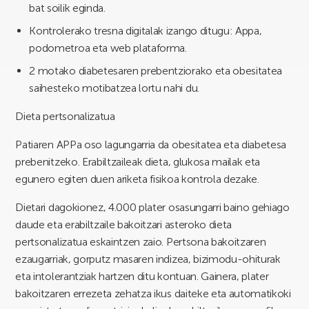
bat soilik eginda.
Kontrolerako tresna digitalak izango ditugu: Appa,
podometroa eta web plataforma.
2 motako diabetesaren prebentziorako eta obesitatea
saihesteko motibatzea lortu nahi du.
Dieta pertsonalizatua
Patiaren APPa oso lagungarria da obesitatea eta diabetesa
prebenitzeko. Erabiltzaileak dieta, glukosa mailak eta
egunero egiten duen ariketa fisikoa kontrola dezake.
Dietari dagokionez, 4.000 plater osasungarri baino gehiago
daude eta erabiltzaile bakoitzari asteroko dieta
pertsonalizatua eskaintzen zaio. Pertsona bakoitzaren
ezaugarriak, gorputz masaren indizea, bizimodu-ohiturak
eta intolerantziak hartzen ditu kontuan. Gainera, plater
bakoitzaren errezeta zehatza ikus daiteke eta automatikoki