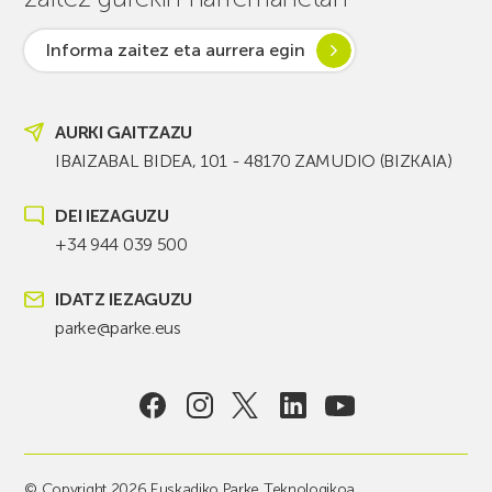
Informa zaitez eta aurrera egin
AURKI GAITZAZU
IBAIZABAL BIDEA, 101 - 48170 ZAMUDIO (BIZKAIA)
DEI IEZAGUZU
+34 944 039 500
IDATZ IEZAGUZU
parke@parke.eus
© Copyright 2026 Euskadiko Parke Teknologikoa