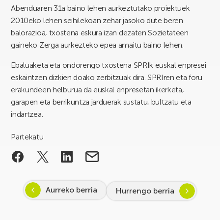
Abenduaren 31a baino lehen aurkeztutako proiektuek
2010eko lehen seihilekoan zehar jasoko dute beren
balorazioa, txostena eskura izan dezaten Sozietateen
gaineko Zerga aurkezteko epea amaitu baino lehen.
Ebaluaketa eta ondorengo txostena SPRIk euskal enpresei
eskaintzen dizkien doako zerbitzuak dira. SPRIren eta foru
erakundeen helburua da euskal enpresetan ikerketa,
garapen eta berrikuntza jarduerak sustatu, bultzatu eta
indartzea.
Partekatu
Aurreko berria
Hurrengo berria