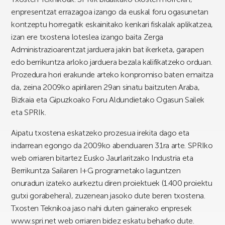
enpresentzat errazagoa izango da euskal foru ogasunetan
kontzeptu horregatik eskainitako kenkari fiskalak aplikatzea,
izan ere txostena loteslea izango baita Zerga
Administrazioarentzat jarduera jakin bat ikerketa, garapen
edo berrikuntza arloko jarduera bezala kalifikatzeko orduan.
Prozedura hori erakunde arteko konpromiso baten emaitza
da, zeina 2009ko apirilaren 29an sinatu baitzuten Araba,
Bizkaia eta Gipuzkoako Foru Aldundietako Ogasun Sailek
eta SPRIk.
Aipatu txostena eskatzeko prozesua irekita dago eta
indarrean egongo da 2009ko abenduaren 31ra arte. SPRIko
web orriaren bitartez Eusko Jaurlaritzako Industria eta
Berrikuntza Sailaren I+G programetako laguntzen
onuradun izateko aurkeztu diren proiektuek (1.400 proiektu
gutxi gorabehera), zuzenean jasoko dute beren txostena.
Txosten Teknikoa jaso nahi duten gainerako enpresek
www.spri.net web orriaren bidez eskatu beharko dute.