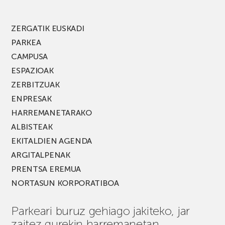
edizio
berria!
ZERGATIK EUSKADI
PARKEA
CAMPUSA
ESPAZIOAK
ZERBITZUAK
ENPRESAK
HARREMANETARAKO
ALBISTEAK
EKITALDIEN AGENDA
ARGITALPENAK
PRENTSA EREMUA
NORTASUN KORPORATIBOA
Parkeari buruz gehiago jakiteko, jar
zaitez gurekin harremanetan