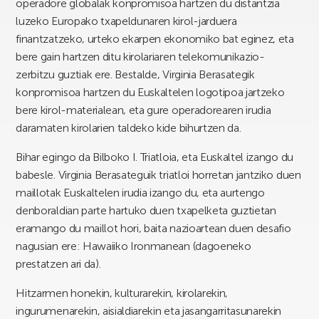
operadore globalak konpromisoa hartzen du distantzia
luzeko Europako txapeldunaren kirol-jarduera
finantzatzeko, urteko ekarpen ekonomiko bat eginez, eta
bere gain hartzen ditu kirolariaren telekomunikazio-
zerbitzu guztiak ere. Bestalde, Virginia Berasategik
konpromisoa hartzen du Euskaltelen logotipoa jartzeko
bere kirol-materialean, eta gure operadorearen irudia
daramaten kirolarien taldeko kide bihurtzen da.
Bihar egingo da Bilboko I. Triatloia, eta Euskaltel izango du
babesle. Virginia Berasateguik triatloi horretan jantziko duen
maillotak Euskaltelen irudia izango du, eta aurtengo
denboraldian parte hartuko duen txapelketa guztietan
eramango du maillot hori, baita nazioartean duen desafio
nagusian ere: Hawaiiko Ironmanean (dagoeneko
prestatzen ari da).
Hitzarmen honekin, kulturarekin, kirolarekin,
ingurumenarekin, aisialdiarekin eta jasangarritasunarekin