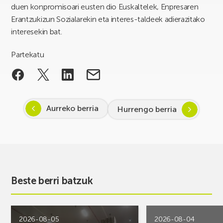
duen konpromisoari eusten dio Euskaltelek, Enpresaren
Erantzukizun Sozialarekin eta interes-taldeek adierazitako
interesekin bat.
Partekatu
Aurreko berria
Hurrengo berria
Beste berri batzuk
2026-08-05
2026-08-04