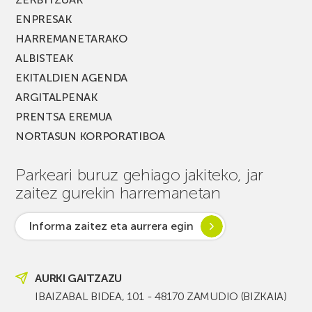
ENPRESAK
HARREMANETARAKO
ALBISTEAK
EKITALDIEN AGENDA
ARGITALPENAK
PRENTSA EREMUA
NORTASUN KORPORATIBOA
Parkeari buruz gehiago jakiteko, jar
zaitez gurekin harremanetan
Informa zaitez eta aurrera egin
AURKI GAITZAZU
IBAIZABAL BIDEA, 101 - 48170 ZAMUDIO (BIZKAIA)