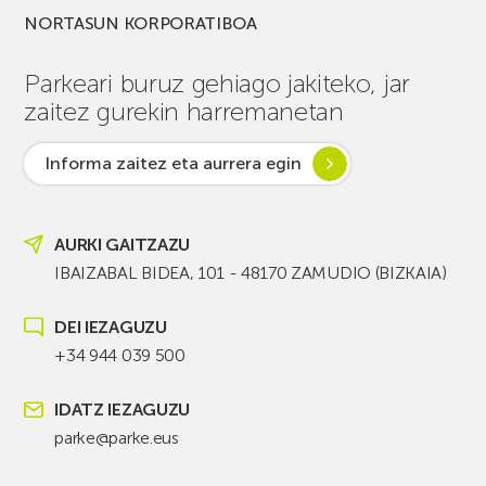
NORTASUN KORPORATIBOA
Parkeari buruz gehiago jakiteko, jar
zaitez gurekin harremanetan
Informa zaitez eta aurrera egin
AURKI GAITZAZU
IBAIZABAL BIDEA, 101 - 48170 ZAMUDIO (BIZKAIA)
DEI IEZAGUZU
+34 944 039 500
IDATZ IEZAGUZU
parke@parke.eus