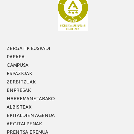
PARKEA
MUSIK
FEST
jaialdiaren
edizio
berria!
ZERGATIK EUSKADI
PARKEA
CAMPUSA
ESPAZIOAK
ZERBITZUAK
ENPRESAK
HARREMANETARAKO
ALBISTEAK
EKITALDIEN AGENDA
ARGITALPENAK
PRENTSA EREMUA