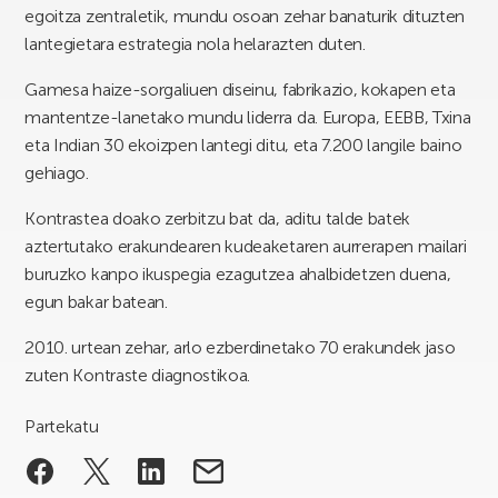
egoitza zentraletik, mundu osoan zehar banaturik dituzten
lantegietara estrategia nola helarazten duten.
Gamesa haize-sorgaliuen diseinu, fabrikazio, kokapen eta
mantentze-lanetako mundu liderra da. Europa, EEBB, Txina
eta Indian 30 ekoizpen lantegi ditu, eta 7.200 langile baino
gehiago.
Kontrastea doako zerbitzu bat da, aditu talde batek
aztertutako erakundearen kudeaketaren aurrerapen mailari
buruzko kanpo ikuspegia ezagutzea ahalbidetzen duena,
egun bakar batean.
2010. urtean zehar, arlo ezberdinetako 70 erakundek jaso
zuten Kontraste diagnostikoa.
Partekatu