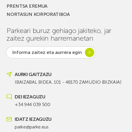
PRENTSA EREMUA
NORTASUN KORPORATIBOA
Parkeari buruz gehiago jakiteko, jar
zaitez gurekin harremanetan
Informa zaitez eta aurrera egin
AURKI GAITZAZU
IBAIZABAL BIDEA, 101 - 48170 ZAMUDIO (BIZKAIA)
DEI IEZAGUZU
+34 944 039 500
IDATZ IEZAGUZU
parke@parke.eus