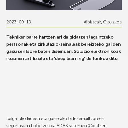
2023-09-19
Albisteak
,
Gipuzkoa
Tekniker parte hartzen ari da gidatzen laguntzeko
pertsonak eta zirkulazio-seinaleak bereizteko gai den
gailu sentsore baten diseinuan. Soluzio elektronikoak
ikusmen artifiziala eta ‘deep learning’ deiturikoa ditu
Ibilgailuko kideen eta gainerako bide-erabiltzaileen
segurtasuna hobetzea da ADAS sistemen (Gidatzen