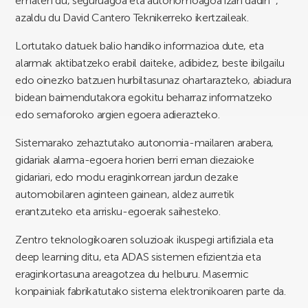
ematen du, seguruagoa eta autonomoagoa izan dadin “,
azaldu du David Cantero Teknikerreko ikertzaileak.
Lortutako datuek balio handiko informazioa dute, eta
alarmak aktibatzeko erabil daiteke, adibidez, beste ibilgailu
edo oinezko batzuen hurbiltasunaz ohartarazteko, abiadura
bidean baimendutakora egokitu beharraz informatzeko
edo semaforoko argien egoera adierazteko.
Sistemarako zehaztutako autonomia-mailaren arabera,
gidariak alarma-egoera horien berri eman diezaioke
gidariari, edo modu eraginkorrean jardun dezake
automobilaren aginteen gainean, aldez aurretik
erantzuteko eta arrisku-egoerak saihesteko.
Zentro teknologikoaren soluzioak ikuspegi artifiziala eta
deep learning ditu, eta ADAS sistemen efizientzia eta
eraginkortasuna areagotzea du helburu. Masermic
konpainiak fabrikatutako sistema elektronikoaren parte da.