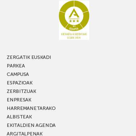
galdu
PARKEA
MUSIK
FEST
jaialdiaren
edizio
berria!
ZERGATIK EUSKADI
PARKEA
CAMPUSA
ESPAZIOAK
ZERBITZUAK
ENPRESAK
HARREMANETARAKO
ALBISTEAK
EKITALDIEN AGENDA
ARGITALPENAK