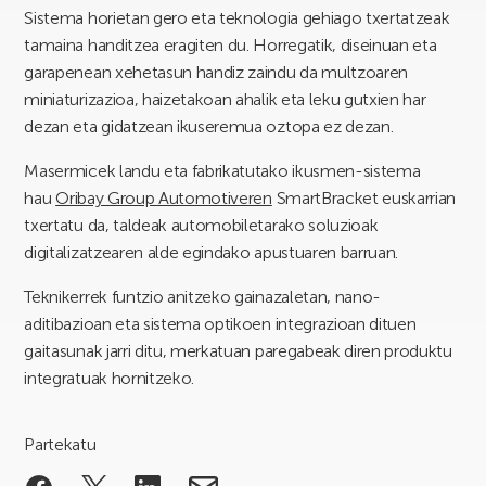
Sistema horietan gero eta teknologia gehiago txertatzeak
tamaina handitzea eragiten du. Horregatik, diseinuan eta
garapenean xehetasun handiz zaindu da multzoaren
miniaturizazioa, haizetakoan ahalik eta leku gutxien har
dezan eta gidatzean ikuseremua oztopa ez dezan.
Masermicek landu eta fabrikatutako ikusmen-sistema
hau
Oribay Group Automotiveren
SmartBracket euskarrian
txertatu da, taldeak automobiletarako soluzioak
digitalizatzearen alde egindako apustuaren barruan.
Teknikerrek funtzio anitzeko gainazaletan, nano-
aditibazioan eta sistema optikoen integrazioan dituen
gaitasunak jarri ditu, merkatuan paregabeak diren produktu
integratuak hornitzeko.
Partekatu