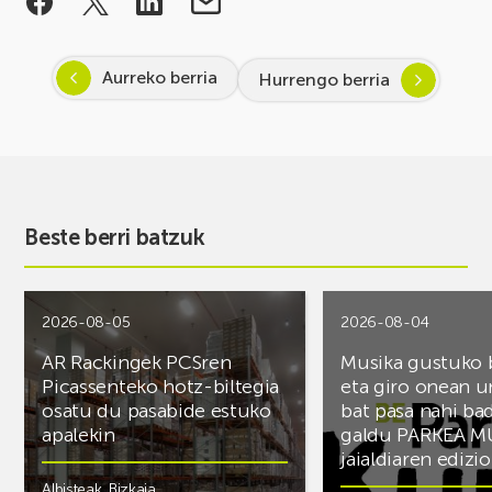
Aurreko berria
Hurrengo berria
Beste berri batzuk
2026-08-05
2026-08-04
AR Rackingek PCSren
Musika gustuko
Picassenteko hotz-biltegia
eta giro onean u
osatu du pasabide estuko
bat pasa nahi ba
apalekin
galdu PARKEA M
jaialdiaren edizio
Albisteak
,
Bizkaia