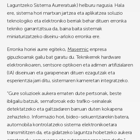
Laguntzeko Sistema Aurreratuak) helburu nagusia. Hala
ere, sistema hori martxan jartzea eta aplikatzea soluzio
teknologiko eta elektroniko berriak behar dituen erronka
tekniko garrantzitsua da, baina baita sistemak
miniaturizatzeko diseinu-arloko erronka ere.
Erronka horiei aurre egiteko,
Masermic
enpresa
gipuzkoarrak gailu bat garatu du. Teknikerrek hardware
elektronikoaren, sentsore optikoen eta adimen artifizialaren
(IA) diseinuan eta garapenean dituen ezagutzak eta
esperientzia jarri ditu, sistemaren kameretan integratzeko.
“Gure soluzioek aukera ematen dute pertsonak, beste
ibilgailu batzuk, semaforoak edo trafiko-seinaleak
detektatzeko eta galtzadaren barruan duten kokapena
zehazteko. Informazio hori, bideo-sekuentziarekin batera,
automobila kontrolatzeko sistema elektronikoetara
transmititzen da, eta gidatzeko laguntza hobetzeko aukera