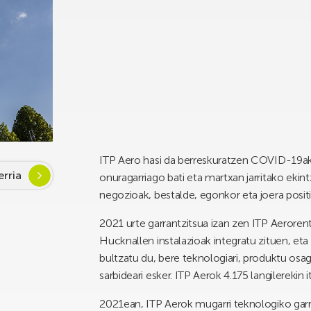
ITP Aero hasi da berreskuratzen COVID-19ak
rria
onuragarriago bati eta martxan jarritako ekin
negozioak, bestalde, egonkor eta joera positi
2021 urte garrantzitsua izan zen ITP Aerorent
Hucknallen instalazioak integratu zituen, et
bultzatu du, bere teknologiari, produktu osag
sarbideari esker. ITP Aerok 4.175 langilerekin
2021ean, ITP Aerok mugarri teknologiko garra