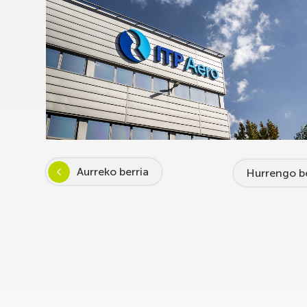
Aurreko berria
Hurrengo be