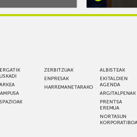
iago:Musika
gehiago:Mikel
tuko
Jauregik ZIVen labor
uzu
digital
berriak
bisitatu
an
ditu.
Guztira
gin
36
milioi
a
euroko
ERGATIK
ZERBITZUAK
ALBISTEAK
inbertsio-
USKADI
ENPRESAK
EKITALDIEN
uzu,
plana
ARKEA
AGENDA
HARREMANETARAKO
du,
AMPUSA
ARGITALPENAK
du
eta
SPAZIOAK
PRENTSA
KEA
Euskaditik
EREMUA
SIK
etorkizuneko
NORTASUN
T
sare
KORPORATIBO
ldiaren
elektrikoetarako
io
teknologia