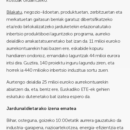
kostuak ordaintzeko.
Bilakatu
, negozio-ildoetan, produktuetan, zerbitzuetan eta
merkatuetan gaitasun berriak garatuz dibertsifikatzeko
eta/edo birlokalizatzeko jarduketekin erlazionatutako
inbertsio produktiboei laguntzeko programa, aurreko
deialdiko arrakastatsuenetako bat izan da. 11 milioi euroko
aurrekontuarekin hasi bazen ere, eskabide kopuru
handiaren ondorioz, emandako laguntzak 44 milioi eurora
iritsi dira. Guztira, 140 proiektu inguru lagundu ziren, eta
horrek ia 440 milioiko inbertsio induzitua sortu zuen.
Aurtengo deialdia 25 milioi euroko aurrekontuarekin
abiatzen da, eta, berriz ere, Euskadiko ETE-ek gehien
eskatuko dutenetako bat izatea espero da.
Jardunaldietarako izena ematea
Bihar, osteguna, goizeko 10:00etatik aurrera gauzatuko da
industria-garapena, nazioartekotzea, energia-efizientzia eta