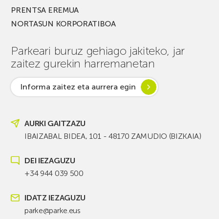
PRENTSA EREMUA
NORTASUN KORPORATIBOA
Parkeari buruz gehiago jakiteko, jar
zaitez gurekin harremanetan
Informa zaitez eta aurrera egin
AURKI GAITZAZU
IBAIZABAL BIDEA, 101 - 48170 ZAMUDIO (BIZKAIA)
DEI IEZAGUZU
+34 944 039 500
IDATZ IEZAGUZU
parke@parke.eus