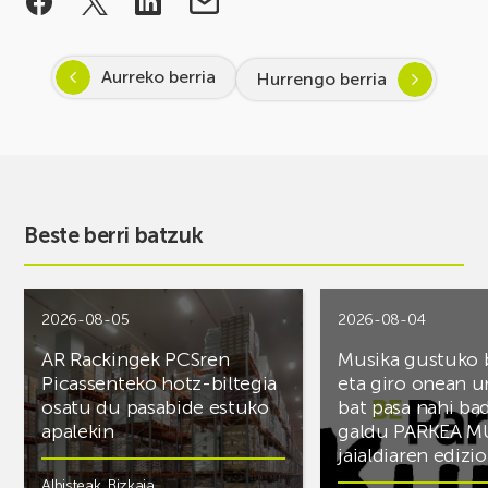
Aurreko berria
Hurrengo berria
Beste berri batzuk
2026-08-05
2026-08-04
AR Rackingek PCSren
Musika gustuko
Picassenteko hotz-biltegia
eta giro onean u
osatu du pasabide estuko
bat pasa nahi ba
apalekin
galdu PARKEA M
jaialdiaren edizio
Albisteak
,
Bizkaia