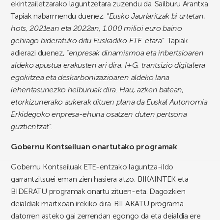
ekintzailetzarako laguntzetara zuzendu da. Sailburu Arantxa
Tapiak nabarmendu duenez, “
Eusko Jaurlaritzak bi urtetan,
hots, 2021ean eta 2022an, 1.000 milioi euro baino
gehiago bideratuko ditu Euskadiko ETE-etara
”. Tapiak
adierazi duenez, “
enpresak dinamismoa eta inbertsioaren
aldeko apustua erakusten ari dira. I+G, trantsizio digitalera
egokitzea eta deskarbonizazioaren aldeko lana
lehentasunezko helburuak dira. Hau, azken batean,
etorkizunerako aukerak dituen plana da Euskal Autonomia
Erkidegoko enpresa-ehuna osatzen duten pertsona
guztientzat”
.
Gobernu Kontseiluan onartutako programak
Gobernu Kontseiluak ETE-entzako laguntza-ildo
garrantzitsuei eman zien hasiera atzo, BIKAINTEK eta
BIDERATU programak onartu zituen-eta. Dagozkien
deialdiak martxoan irekiko dira. BILAKATU programa
datorren asteko gai zerrendan egongo da eta deialdia ere