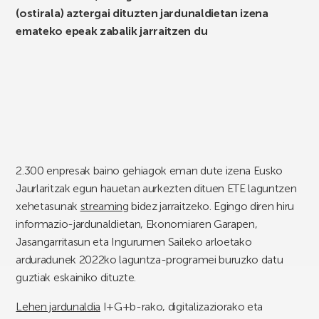
(ostirala) aztergai dituzten jardunaldietan izena
emateko epeak zabalik jarraitzen du
2.300 enpresak baino gehiagok eman dute izena Eusko
Jaurlaritzak egun hauetan aurkezten dituen ETE laguntzen
xehetasunak
streaming
bidez jarraitzeko. Egingo diren hiru
informazio-jardunaldietan, Ekonomiaren Garapen,
Jasangarritasun eta Ingurumen Saileko arloetako
arduradunek 2022ko laguntza-programei buruzko datu
guztiak eskainiko dituzte.
Lehen jardunaldia
I+G+b-rako, digitalizaziorako eta