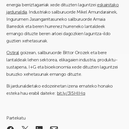
energia berriztagarriak xede dituzten laguntzei
eskainitako
jardunaldia
. Industriako sailburuorde Mikel Amundarainek,
Ingurumen Jasangarritasuneko sailburuorde Amaia
Barredok eta beren hurrenez hurreneko lantaldeek
emango dituzte beren arloei dagozkien laguntza-ildo
guztien xehetasunak.
Ostiral
goizean, sailburuorde Bittor Orozek eta bere
lantaldeak lehen sektorea, elikagaien industria, produktu-
sustapena, I+G eta bioekonomia xede dituzten laguntzei
buruzko xehetasunak emango dituzte.
Bi jardunaldietako edozeinetan izena emateko honako
esteka hau erabil daiteke:
bit.ly/3I5HIHq
Partekatu