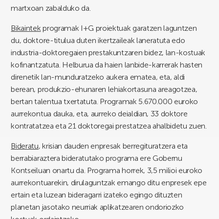
martxoan zabalduko da.
Bikaintek
programak I+G proiektuak garatzen laguntzen
du, doktore-titulua duten ikertzaileak laneratuta edo
industria-doktoregaien prestakuntzaren bidez, lan-kostuak
kofinantzatuta. Helburua da haien lanbide-karrerak hasten
direnetik lan-munduratzeko aukera ematea, eta, aldi
berean, produkzio-ehunaren lehiakortasuna areagotzea,
bertan talentua txertatuta. Programak 5.670.000 euroko
aurrekontua dauka, eta, aurreko deialdian, 33 doktore
kontratatzea eta 21 doktoregai prestatzea ahalbidetu zuen.
Bideratu
, krisian dauden enpresak berregituratzera eta
berrabiaraztera bideratutako programa ere Gobernu
Kontseiluan onartu da. Programa horrek, 3,5 milioi euroko
aurrekontuarekin, dirulaguntzak emango ditu enpresek epe
ertain eta luzean bideragarri izateko egingo dituzten
planetan jasotako neurriak aplikatzearen ondoriozko