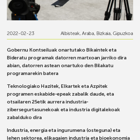
2022-02-23
Albisteak
,
Araba
,
Bizkaia
,
Gipuzkoa
Gobernu Kontseiluak onartutako Bikaintek eta
Bideratu programak datorren martxoan jarriko dira
abian, datorren astean onartuko den Bilakatu
programarekin batera
Teknologiako Hazitek, Elkartek eta Azpitek
programen eskabide-epeak zabalik daude, eta
otsailaren 25etik aurrera industria-
zibersegurtasunekoak eta industria digitalekoak
zabalduko dira
Industria, energia eta ingurumena (osteguna) eta
lehen sektorea, elikagaien industria eta bioekonomia