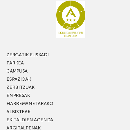
galdu
PARKEA
MUSIK
FEST
jaialdiaren
edizio
berria!
ZERGATIK EUSKADI
PARKEA
CAMPUSA
ESPAZIOAK
ZERBITZUAK
ENPRESAK
HARREMANETARAKO
ALBISTEAK
EKITALDIEN AGENDA
ARGITALPENAK